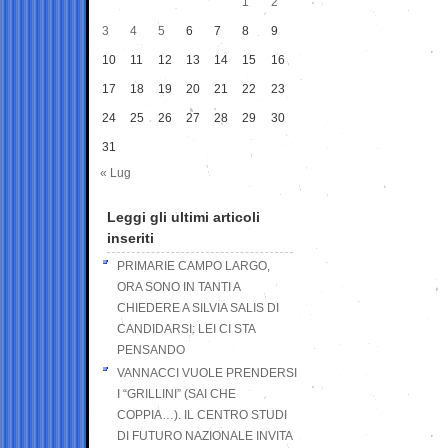
1
2
3
4
5
6
7
8
9
10
11
12
13
14
15
16
17
18
19
20
21
22
23
24
25
26
27
28
29
30
31
« Lug
Leggi gli ultimi articoli
inseriti
PRIMARIE CAMPO LARGO,
ORA SONO IN TANTI A
CHIEDERE A SILVIA SALIS DI
CANDIDARSI: LEI CI STA
PENSANDO
VANNACCI VUOLE PRENDERSI
I “GRILLINI” (SAI CHE
COPPIA…). IL CENTRO STUDI
DI FUTURO NAZIONALE INVITA