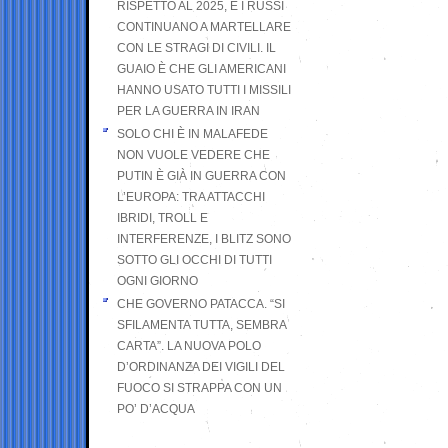
RISPETTO AL 2025, E I RUSSI
CONTINUANO A MARTELLARE
CON LE STRAGI DI CIVILI. IL
GUAIO È CHE GLI AMERICANI
HANNO USATO TUTTI I MISSILI
PER LA GUERRA IN IRAN
SOLO CHI È IN MALAFEDE
NON VUOLE VEDERE CHE
PUTIN È GIÀ IN GUERRA CON
L’EUROPA: TRA ATTACCHI
IBRIDI, TROLL E
INTERFERENZE, I BLITZ SONO
SOTTO GLI OCCHI DI TUTTI
OGNI GIORNO
CHE GOVERNO PATACCA. “SI
SFILAMENTA TUTTA, SEMBRA
CARTA”. LA NUOVA POLO
D’ORDINANZA DEI VIGILI DEL
FUOCO SI STRAPPA CON UN
PO’ D’ACQUA