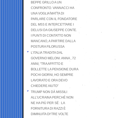
BEPPE GRILLO A UN
CONFRONTO. VANNACCI HA
UNA VOGLIA MATTA DI
PARLARE CON IL FONDATORE
DEL M5S E INTERCETTARE I
DELUSI DA GIUSEPPE CONTE.
I PUNTI DI CONTATTO NON
MANCANO, A PARTIRE DALLA
POSTURA FILORUSSA
L’ITALIA TRADITA DAL
GOVERNO MELONI. ANNA , 72
ANNI; “TRA AFFITTO E
BOLLETTE LA PENSIONE DURA
POCHI GIORNI, HO SEMPRE
LAVORATO E ORA DEVO
CHIEDERE AIUTO”
TRUMP NON DÀ MISSILI
ALL’UCRAINA PERCHÉ NON
NE HA PIÙ PER SÉ : LA
FORNITURA DI RAZZI È
DIMINUITA DI TRE VOLTE