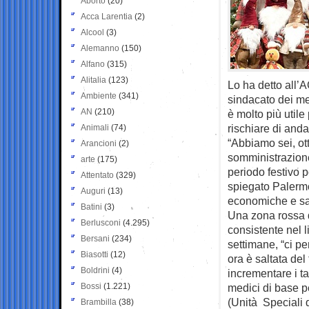
Aborto
(20)
Acca Larentia
(2)
Alcool
(3)
Alemanno
(150)
Alfano
(315)
Alitalia
(123)
Lo ha detto all’
Ambiente
(341)
sindacato dei med
AN
(210)
è molto più util
rischiare di anda
Animali
(74)
“Abbiamo sei, ot
Arancioni
(2)
somministrazione
arte
(175)
periodo festivo p
Attentato
(329)
spiegato Palermo
Auguri
(13)
economiche e san
Batini
(3)
Una zona rossa di
Berlusconi
(4.295)
consistente nel l
Bersani
(234)
settimane, “ci pe
Biasotti
(12)
ora è saltata del 
Boldrini
(4)
incrementare i t
Bossi
(1.221)
medici di base pe
(Unità Speciali 
Brambilla
(38)