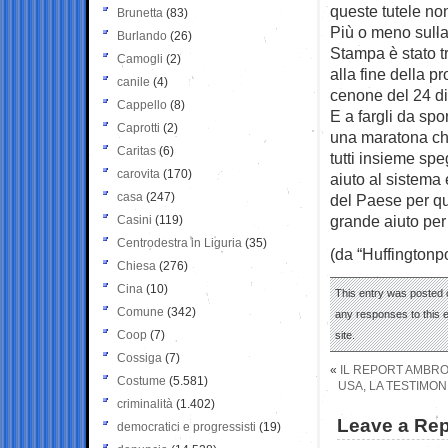
queste tutele no
Brunetta
(83)
Più o meno sulla
Burlando
(26)
Stampa è stato t
Camogli
(2)
alla fine della p
canile
(4)
cenone del 24 di
Cappello
(8)
E a fargli da sp
Caprotti
(2)
una maratona che
Caritas
(6)
tutti insieme sp
carovita
(170)
aiuto al sistema 
casa
(247)
del Paese per qu
grande aiuto per e
Casini
(119)
Centrodestra in Liguria
(35)
(da “Huffingtonpo
Chiesa
(276)
Cina
(10)
This entry was posted 
Comune
(342)
any responses to this 
Coop
(7)
site.
Cossiga
(7)
«
IL REPORT AMBRO
Costume
(5.581)
USA, LA TESTIMON
criminalità
(1.402)
Leave a Rep
democratici e progressisti
(19)