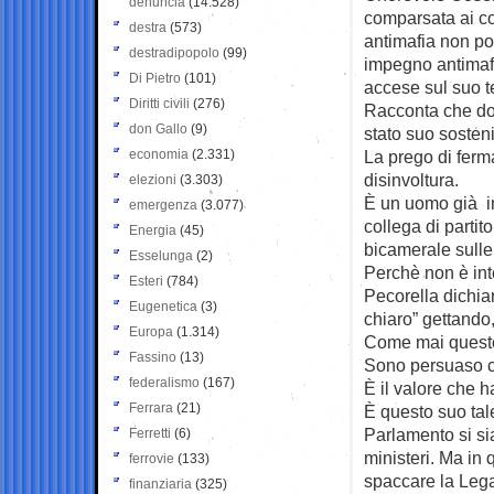
denuncia
(14.528)
comparsata ai co
destra
(573)
antimafia non po
destradipopolo
(99)
impegno antimafi
Di Pietro
(101)
accese sul suo te
Diritti civili
(276)
Racconta che do
don Gallo
(9)
stato suo sosteni
economia
(2.331)
La prego di ferm
disinvoltura.
elezioni
(3.303)
È un uomo già inf
emergenza
(3.077)
collega di parti
Energia
(45)
bicamerale sull
Esselunga
(2)
Perchè non è in
Esteri
(784)
Pecorella dichia
Eugenetica
(3)
chiaro” gettando,
Europa
(1.314)
Come mai questo
Fassino
(13)
Sono persuaso ch
federalismo
(167)
È il valore che ha
Ferrara
(21)
È questo suo tale
Parlamento si si
Ferretti
(6)
ministeri. Ma i
ferrovie
(133)
spaccare la Lega
finanziaria
(325)