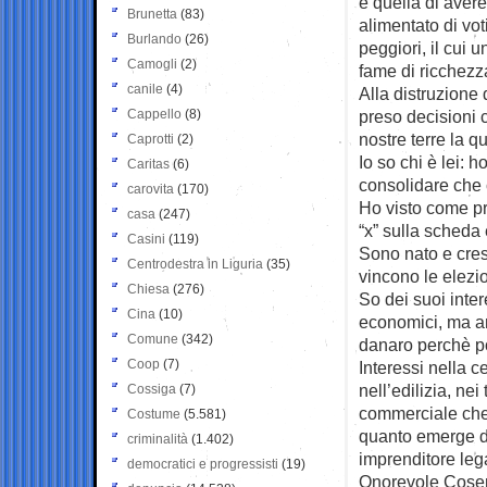
è quella di avere
Brunetta
(83)
alimentato di vot
Burlando
(26)
peggiori, il cui u
Camogli
(2)
fame di ricchezza
canile
(4)
Alla distruzione 
Cappello
(8)
preso decisioni 
nostre terre la q
Caprotti
(2)
Io so chi è lei: h
Caritas
(6)
consolidare che 
carovita
(170)
Ho visto come pr
casa
(247)
“x” sulla scheda 
Casini
(119)
Sono nato e cres
Centrodestra in Liguria
(35)
vincono le elezio
Chiesa
(276)
So dei suoi inte
Cina
(10)
economici, ma an
Comune
(342)
danaro perchè p
Coop
(7)
Interessi nella c
nell’edilizia, nei
Cossiga
(7)
commerciale che 
Costume
(5.581)
quanto emerge da
criminalità
(1.402)
imprenditore leg
democratici e progressisti
(19)
Onorevole Cosent