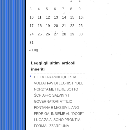
1
2
3
4
5
6
7
8
9
10
11
12
13
14
15
16
17
18
19
20
21
22
23
24
25
26
27
28
29
30
31
« Lug
Leggi gli ultimi articoli
inseriti
CE LA FARANNO QUESTA
VOLTA I PAVIDI LEGHISTI “DEL
NORD” A METTERE SOTTO
SCHIAFFO SALVINI? I
GOVERNATORI ATTILIO
FONTANA E MASSIMILIANO
FEDRIGA, INSIEME AL “DOGE”
LUCA ZAIA, SONO PRONTI A
FORMALIZZARE UNA