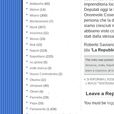
imprenditoria lo
Mattarella
(60)
Deputati oggi le 
Meloni
(14)
Onorevole Cosen
Milano
(300)
persona che la d
Montezemolo
(7)
siamo cresciuti n
Monti
(357)
abbiamo visto c
moschea
(11)
stati dalla stessa
Musso
(10)
Roberto Savian
Muti
(10)
(da “
La Repubbl
Napoli
(319)
Napolitano
(220)
This entry was posted 
no global
(5)
denuncia
,
mafia
,
Napoli
notte bianca
(3)
leave a response
, or
t
Nuovo Centrodestra
(2)
«
SI RIFORMA L’ASSE
Obama
(11)
L’IRA DI “TENTEN
olimpiadi
(40)
Oliveri
(4)
Leave a Rep
Pannella
(29)
You must be
log
Papa
(33)
Parlamento
(1.428)