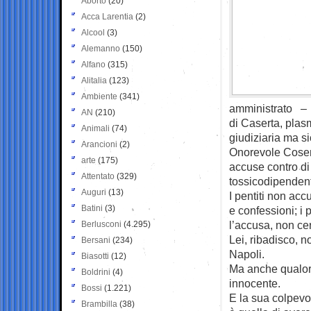
Aborto
(20)
Acca Larentia
(2)
Alcool
(3)
Alemanno
(150)
Alfano
(315)
Alitalia
(123)
Ambiente
(341)
amministrato – e
AN
(210)
di Caserta, plasm
Animali
(74)
giudiziaria ma s
Arancioni
(2)
Onorevole Cosen
arte
(175)
accuse contro di 
Attentato
(329)
tossicodipendent
Auguri
(13)
I pentiti non ac
Batini
(3)
e confessioni; i 
l’accusa, non cer
Berlusconi
(4.295)
Lei, ribadisco, n
Bersani
(234)
Napoli.
Biasotti
(12)
Ma anche qualora
Boldrini
(4)
innocente.
Bossi
(1.221)
E la sua colpevo
Brambilla
(38)