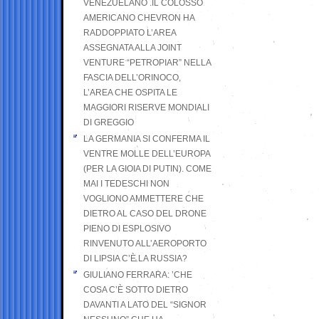
VENEZUELANO .IL COLOSSO
AMERICANO CHEVRON HA
RADDOPPIATO L’AREA
ASSEGNATA ALLA JOINT
VENTURE “PETROPIAR” NELLA
FASCIA DELL’ORINOCO,
L’AREA CHE OSPITA LE
MAGGIORI RISERVE MONDIALI
DI GREGGIO
LA GERMANIA SI CONFERMA IL
VENTRE MOLLE DELL’EUROPA
(PER LA GIOIA DI PUTIN). COME
MAI I TEDESCHI NON
VOGLIONO AMMETTERE CHE
DIETRO AL CASO DEL DRONE
PIENO DI ESPLOSIVO
RINVENUTO ALL’AEROPORTO
DI LIPSIA C’È LA RUSSIA?
GIULIANO FERRARA: ’CHE
COSA C’È SOTTO DIETRO
DAVANTI A LATO DEL “SIGNOR