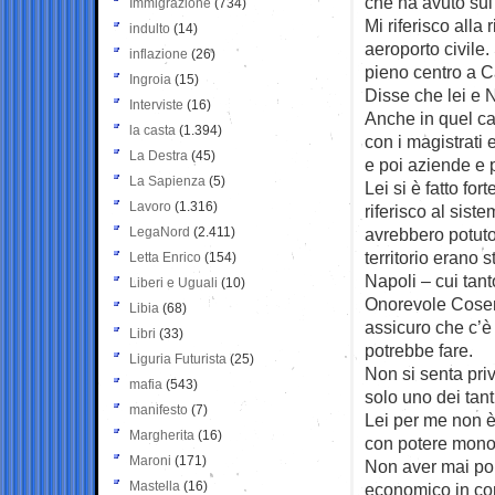
che ha avuto sul
Immigrazione
(734)
Mi riferisco alla
indulto
(14)
aeroporto civile.
inflazione
(26)
pieno centro a C
Ingroia
(15)
Disse che lei e N
Interviste
(16)
Anche in quel ca
la casta
(1.394)
con i magistrati 
La Destra
(45)
e poi aziende e p
La Sapienza
(5)
Lei si è fatto fo
Lavoro
(1.316)
riferisco al sis
LegaNord
(2.411)
avrebbero potuto
territorio erano 
Letta Enrico
(154)
Napoli – cui tant
Liberi e Uguali
(10)
Onorevole Cosenti
Libia
(68)
assicuro che c’è
Libri
(33)
potrebbe fare.
Liguria Futurista
(25)
Non si senta priv
mafia
(543)
solo uno dei tan
manifesto
(7)
Lei per me non 
Margherita
(16)
con potere monopo
Maroni
(171)
Non aver mai port
Mastella
(16)
economico in con