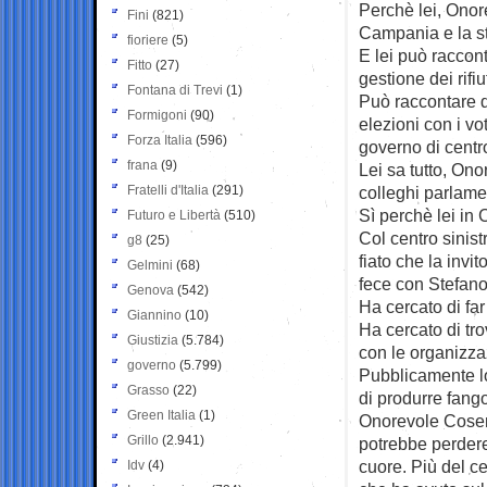
Perchè lei, Onore
Fini
(821)
Campania e la st
fioriere
(5)
E lei può raccont
Fitto
(27)
gestione dei rifi
Fontana di Trevi
(1)
Può raccontare di
Formigoni
(90)
elezioni con i v
Forza Italia
(596)
governo di centr
frana
(9)
Lei sa tutto, Ono
Fratelli d'Italia
(291)
colleghi parlamen
Sì perchè lei in
Futuro e Libertà
(510)
Col centro sinist
g8
(25)
fiato che la inv
Gelmini
(68)
fece con Stefano
Genova
(542)
Ha cercato di far
Giannino
(10)
Ha cercato di tro
Giustizia
(5.784)
con le organizzaz
governo
(5.799)
Pubblicamente lo 
Grasso
(22)
di produrre fang
Green Italia
(1)
Onorevole Cosent
Grillo
(2.941)
potrebbe perdere,
cuore. Più del ce
Idv
(4)