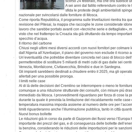
scorso 24 febbraio, ma che ora subisce un
A sei anni dal fallito referendum contro le 
sfida le proteste degli ambientalisti spin
nazionale per svincolarsi dalle forniture di Mosca.
Come riporta Repubblica, il programma sulle trivellazioni rientra tra qu
revisione del Pitesai, la mappa che raccoglie le zone considerate idonee
lavoro che sarebbe portato avanti con «tecniche serie e dettagliate», m
visto che nel frattempo la Croazia sta già sfruttando da tempo important
specchio d’acqua.
Il ritorno del carbone
Chiusi negli ultimi mesi diversi accordi con nuovi fornitori per colmare le
dall’Algeria all’Azerbaijan, il piano del governo non esclude il ricorso 
Un’eventualità che potrebbe diventare concreta nel caso di blocco dell
permetterebbe di sostituire 5 miliardi di metri cubi di gas dalle sei central
Venezia, Monfalcone, Civitavecchia, Brindisi e due in Sardegna.
Gli impianti sarebbero destinati a chiudere entro il 2025, ma gli operato
allertati per una possibile proroga.
I limiti nelle case
Al di là delle decisioni del Cremlino se interrompere o meno le fornitur
comunque a una riduzione strutturale dei consumi, con misure più drast
immediato da Mosca. I provvedimenti riguardano per forza di cose la p
durante la quale è prevista la limitazione del riscaldamento nelle case e
temperatura massima imposta assieme al numero delle ore per l’accens
limiti riguarderanno anche l’illuminazione pubblica, tanto in città quant
Nuovi bonus bollette
Le riduzioni già in corso da parte di Gazprom dei flussi verso l’Europa
importante dei prezzi del gas, e di conseguenza delle bollette dell’ener
la benzina, considerando le riduzioni delle importazioni per le sanzioni