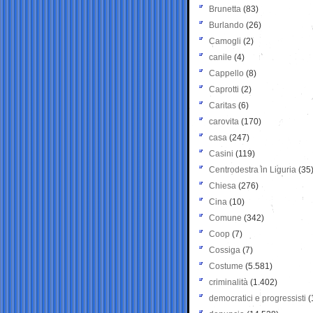
Brunetta
(83)
Burlando
(26)
Camogli
(2)
canile
(4)
Cappello
(8)
Caprotti
(2)
Caritas
(6)
carovita
(170)
casa
(247)
Casini
(119)
Centrodestra in Liguria
(35
Chiesa
(276)
Cina
(10)
Comune
(342)
Coop
(7)
Cossiga
(7)
Costume
(5.581)
criminalità
(1.402)
democratici e progressisti
(