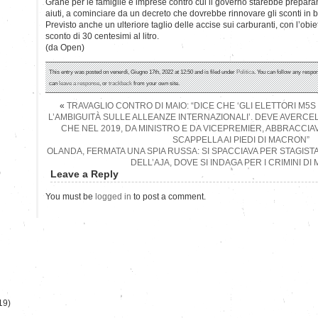
Grane per le famiglie e imprese contro cui il governo starebbe prepar
aiuti, a cominciare da un decreto che dovrebbe rinnovare gli sconti in bol
Previsto anche un ulteriore taglio delle accise sui carburanti, con l’obie
sconto di 30 centesimi al litro.
(da Open)
This entry was posted on venerdì, Giugno 17th, 2022 at 12:50 and is filed under
Politica
. You can follow any respon
can
leave a response
, or
trackback
from your own site.
«
TRAVAGLIO CONTRO DI MAIO: “DICE CHE ‘GLI ELETTORI M5S
L’AMBIGUITÀ SULLE ALLEANZE INTERNAZIONALI’. DEVE AVERCEL
CHE NEL 2019, DA MINISTRO E DA VICEPREMIER, ABBRACCIAVA 
SCAPPELLA AI PIEDI DI MACRON”
OLANDA, FERMATA UNA SPIA RUSSA: SI SPACCIAVA PER STAGIST
DELL’AJA, DOVE SI INDAGA PER I CRIMINI DI
)
Leave a Reply
You must be
logged in
to post a comment.
19)