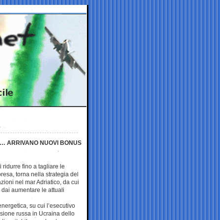
NE… ARRIVANO NUOVI BONUS
ridurre fino a tagliare le
presa, torna nella strategia del
zioni nel mar Adriatico, da cui
 dai aumentare le attuali
nergetica, su cui l’esecutivo
sione russa in Ucraina dello