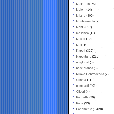
Mattarella
(60)
Meloni
(14)
Milano
(300)
Montezemolo
(7)
Monti
(357)
moschea
(11)
Musso
(10)
Muti
(10)
Napoli
(319)
Napolitano
(220)
no global
(5)
notte bianca
(3)
Nuovo Centrodestra
(2)
Obama
(11)
olimpiadi
(40)
Oliveri
(4)
Pannella
(29)
Papa
(33)
Parlamento
(1.428)