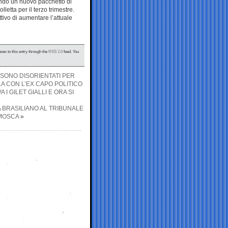
ando un nuovo pacchetto di
letta per il terzo trimestre.
ttivo di aumentare l’attuale
ses to this entry through the
RSS 2.0
feed. You
 SONO DISORIENTATI PER
A CON L’EX CAPO POLITICO
I GILET GIALLI E ORA SI
A BRASILIANO AL TRIBUNALE
 MOSCA
»