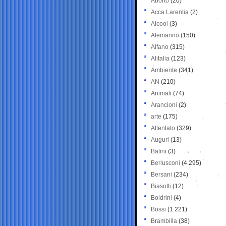
Aborto
(20)
Acca Larentia
(2)
Alcool
(3)
Alemanno
(150)
Alfano
(315)
Alitalia
(123)
Ambiente
(341)
AN
(210)
Animali
(74)
Arancioni
(2)
arte
(175)
Attentato
(329)
Auguri
(13)
Batini
(3)
Berlusconi
(4.295)
Bersani
(234)
Biasotti
(12)
Boldrini
(4)
Bossi
(1.221)
Brambilla
(38)