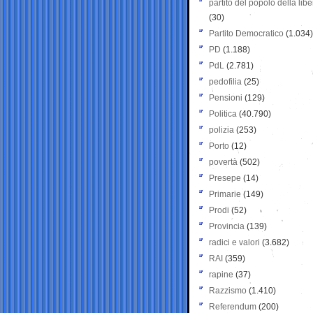
partito del popolo della libe
(30)
Partito Democratico
(1.034)
PD
(1.188)
PdL
(2.781)
pedofilia
(25)
Pensioni
(129)
Politica
(40.790)
polizia
(253)
Porto
(12)
povertà
(502)
Presepe
(14)
Primarie
(149)
Prodi
(52)
Provincia
(139)
radici e valori
(3.682)
RAI
(359)
rapine
(37)
Razzismo
(1.410)
Referendum
(200)