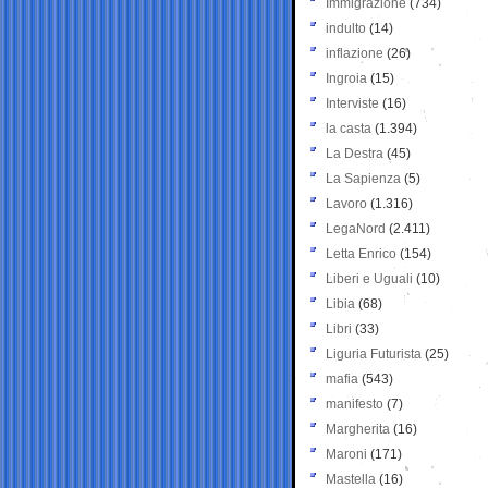
Immigrazione
(734)
indulto
(14)
inflazione
(26)
Ingroia
(15)
Interviste
(16)
la casta
(1.394)
La Destra
(45)
La Sapienza
(5)
Lavoro
(1.316)
LegaNord
(2.411)
Letta Enrico
(154)
Liberi e Uguali
(10)
Libia
(68)
Libri
(33)
Liguria Futurista
(25)
mafia
(543)
manifesto
(7)
Margherita
(16)
Maroni
(171)
Mastella
(16)