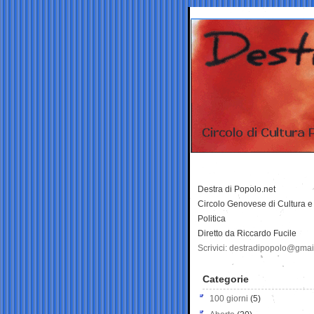
Destra di Popolo.net
Circolo Genovese di Cultura e
Politica
Diretto da Riccardo Fucile
Scrivici: destradipopolo@gma
Categorie
100 giorni
(5)