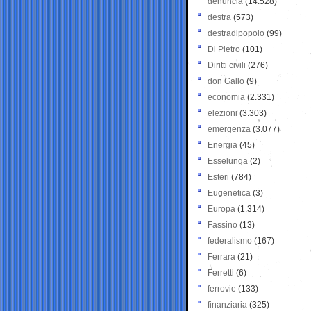
denuncia
(14.528)
destra
(573)
destradipopolo
(99)
Di Pietro
(101)
Diritti civili
(276)
don Gallo
(9)
economia
(2.331)
elezioni
(3.303)
emergenza
(3.077)
Energia
(45)
Esselunga
(2)
Esteri
(784)
Eugenetica
(3)
Europa
(1.314)
Fassino
(13)
federalismo
(167)
Ferrara
(21)
Ferretti
(6)
ferrovie
(133)
finanziaria
(325)