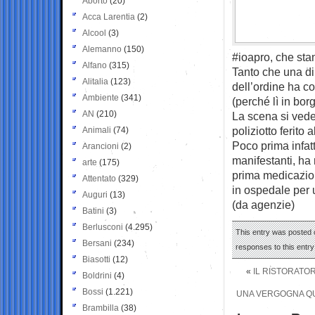
Aborto
(20)
Acca Larentia
(2)
Alcool
(3)
Alemanno
(150)
#ioapro, che sta
Alfano
(315)
Tanto che una di 
Alitalia
(123)
dell’ordine ha co
Ambiente
(341)
(perché lì in bor
AN
(210)
La scena si vede 
poliziotto ferito 
Animali
(74)
Poco prima infat
Arancioni
(2)
manifestanti, ha 
arte
(175)
prima medicazion
Attentato
(329)
in ospedale per 
Auguri
(13)
(da agenzie)
Batini
(3)
Berlusconi
(4.295)
This entry was posted o
Bersani
(234)
responses to this entr
Biasotti
(12)
«
IL RISTORATOR
Boldrini
(4)
Bossi
(1.221)
UNA VERGOGNA QUE
Brambilla
(38)