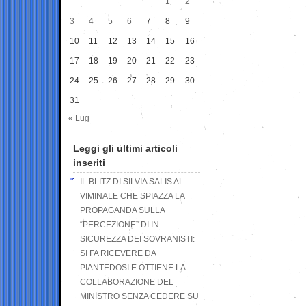
1
2
3
4
5
6
7
8
9
10
11
12
13
14
15
16
17
18
19
20
21
22
23
24
25
26
27
28
29
30
31
« Lug
Leggi gli ultimi articoli
inseriti
IL BLITZ DI SILVIA SALIS AL
VIMINALE CHE SPIAZZA LA
PROPAGANDA SULLA
“PERCEZIONE” DI IN-
SICUREZZA DEI SOVRANISTI:
SI FA RICEVERE DA
PIANTEDOSI E OTTIENE LA
COLLABORAZIONE DEL
MINISTRO SENZA CEDERE SU