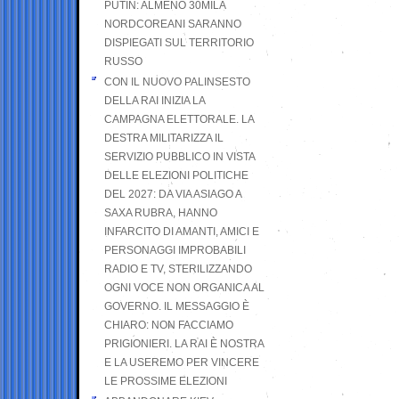
PUTIN: ALMENO 30MILA
NORDCOREANI SARANNO
DISPIEGATI SUL TERRITORIO
RUSSO
CON IL NUOVO PALINSESTO
DELLA RAI INIZIA LA
CAMPAGNA ELETTORALE. LA
DESTRA MILITARIZZA IL
SERVIZIO PUBBLICO IN VISTA
DELLE ELEZIONI POLITICHE
DEL 2027: DA VIA ASIAGO A
SAXA RUBRA, HANNO
INFARCITO DI AMANTI, AMICI E
PERSONAGGI IMPROBABILI
RADIO E TV, STERILIZZANDO
OGNI VOCE NON ORGANICA AL
GOVERNO. IL MESSAGGIO È
CHIARO: NON FACCIAMO
PRIGIONIERI. LA RAI È NOSTRA
E LA USEREMO PER VINCERE
LE PROSSIME ELEZIONI