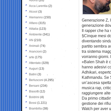
Aborto
(20)
Acca Larentia
(2)
Alcool
(3)
Alemanno
(150)
Generazione Z, l
Alfano
(315)
generazione dovr
Alitalia
(123)
Il rapper che ha 
Ambiente
(341)
§Cinque mesi dop
AN
(210)
diventando sinda
partito sembra av
Animali
(74)
tra sistema maggio
Arancioni
(2)
vorranno giorni.
arte
(175)
«Balen Shah è c
Attentato
(329)
hanno adesivi con
Auguri
(13)
Adhikari, esperto
Batini
(3)
Kathmandu. Se Sh
Berlusconi
(4.295)
un’ascesa spetta
Bersani
(234)
musica rap, criti
Biasotti
(12)
raggiungere alte 
Boldrini
(4)
Da primo cittadin
Bossi
(1.221)
gestione dei rifi
Watch per aver us
Brambilla
(38)