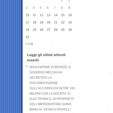
1
2
3
4
5
6
7
8
9
10
11
12
13
14
15
16
17
18
19
20
21
22
23
24
25
26
27
28
29
30
31
« Lug
Leggi gli ultimi articoli
inseriti
MASCHERINE DI BRONZO, IL
GOVERNO MELONI HA
SECRETATO LA
DOCUMENTAZIONE
SULL’ACCORDO DA OLTRE 100
MILIONI CON LA SOCIETÀ JC
ELECTRONICS, DI PROPRIETÀ
DELL’IMPRENDITORE DARIO
BIANCHI, VICINO A FRATELLI