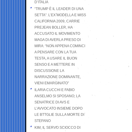
D’ITALIA
“TRUMP È IL LEADER DI UNA
SETTA”. L’EX MODELLA E MISS
CALIFORNIA 2009, CARRIE
PREJEAN BOLLER, HA
ACCUSATO IL MOVIMENTO
MAGA DI AVERLA PRESO DI
MIRA: “NON APPENA COMINCI
A PENSARE CON LA TUA
TESTA, A USARE IL BUON
SENSO E A METTERE IN
DISCUSSIONE LA
NARRAZIONE DOMINANTE,
VIENI EMARGINATO”
ILARIA CUCCHI E FABIO
ANSELMO SI SPOSANO; LA
SENATRICE DI AVS E
L’AVVOCATO INSIEME DOPO
LE BTTGLIE SULLA MORTE DI
STEFANO
KIM, IL SERVO SCIOCCO DI