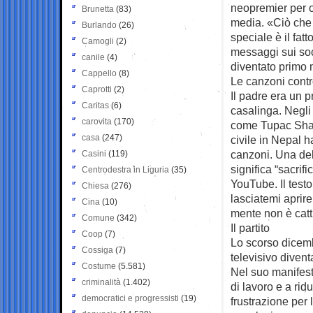
neopremier per o
Brunetta
(83)
media. «Ciò che
Burlando
(26)
speciale è il fat
Camogli
(2)
messaggi sui soc
canile
(4)
diventato primo 
Cappello
(8)
Le canzoni contr
Caprotti
(2)
Il padre era un 
Caritas
(6)
casalinga. Negli 
carovita
(170)
come Tupac Shaku
casa
(247)
civile in Nepal 
canzoni. Una del
Casini
(119)
significa “sacrifi
Centrodestra in Liguria
(35)
YouTube. Il testo
Chiesa
(276)
lasciatemi aprir
Cina
(10)
mente non è catti
Comune
(342)
Il partito
Coop
(7)
Lo scorso dicemb
Cossiga
(7)
televisivo diven
Costume
(5.581)
Nel suo manifest
criminalità
(1.402)
di lavoro e a ridu
democratici e progressisti
(19)
frustrazione per 