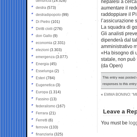
denuncia
(14.528)
nepalesi a cercar
aumentare il redd
destra
(573)
raddoppiare il Pi
destradipopolo
(99)
l’assicurazione s
Di Pietro
(101)
La squadra di g
Diritti civili
(276)
Gli analisti pre
don Gallo
(9)
dipenderà dal tal
economia
(2.331)
amministrativo m
elezioni
(3.303)
«Ha bisogno di u
emergenza
(3.077)
statale, non può 
Energia
(45)
(da Open)
Esselunga
(2)
This entry was posted 
Esteri
(784)
responses to this entr
Eugenetica
(3)
Europa
(1.314)
«
EMMA BONINO: “ME
Fassino
(13)
federalismo
(167)
Leave a Rep
Ferrara
(21)
Ferretti
(6)
You must be
log
ferrovie
(133)
finanziaria
(325)