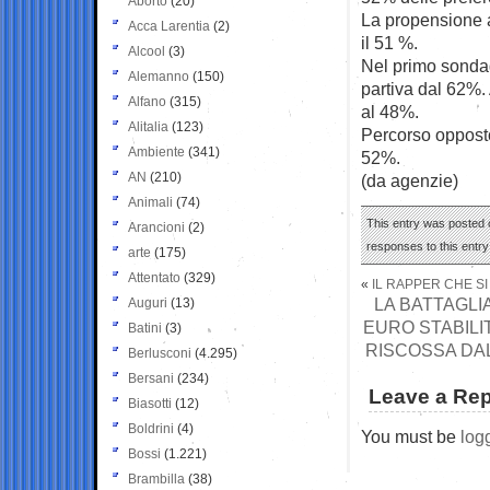
Aborto
(20)
La propensione ad
Acca Larentia
(2)
il 51 %.
Alcool
(3)
Nel primo sondag
Alemanno
(150)
partiva dal 62%.
Alfano
(315)
al 48%.
Alitalia
(123)
Percorso opposto
Ambiente
(341)
52%.
AN
(210)
(da agenzie)
Animali
(74)
This entry was posted 
Arancioni
(2)
responses to this entr
arte
(175)
Attentato
(329)
«
IL RAPPER CHE SI
LA BATTAGLIA
Auguri
(13)
EURO STABILI
Batini
(3)
RISCOSSA DA
Berlusconi
(4.295)
Bersani
(234)
Leave a Rep
Biasotti
(12)
Boldrini
(4)
You must be
log
Bossi
(1.221)
Brambilla
(38)