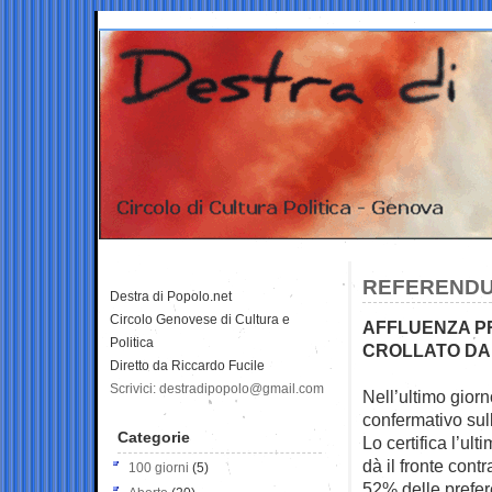
REFERENDUM
Destra di Popolo.net
Circolo Genovese di Cultura e
AFFLUENZA PREV
Politica
CROLLATO DAL 
Diretto da Riccardo Fucile
Scrivici: destradipopolo@gmail.com
Nell’ultimo giorn
confermativo su
Categorie
Lo certifica l’ul
dà il fronte cont
100 giorni
(5)
52% delle prefer