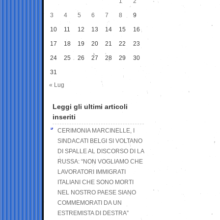
1
2
3
4
5
6
7
8
9
10
11
12
13
14
15
16
17
18
19
20
21
22
23
24
25
26
27
28
29
30
31
« Lug
Leggi gli ultimi articoli
inseriti
CERIMONIA MARCINELLE, I
SINDACATI BELGI SI VOLTANO
DI SPALLE AL DISCORSO DI LA
RUSSA: “NON VOGLIAMO CHE
LAVORATORI IMMIGRATI
ITALIANI CHE SONO MORTI
NEL NOSTRO PAESE SIANO
COMMEMORATI DA UN
ESTREMISTA DI DESTRA”