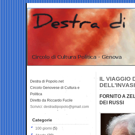
IL VIAGGIO 
Destra di Popolo.net
DELL’INVAS
Circolo Genovese di Cultura e
Politica
FORNITO A ZE
Diretto da Riccardo Fucile
DEI RUSSI
Scrivici: destradipopolo@gmail.com
Categorie
100 giorni
(5)