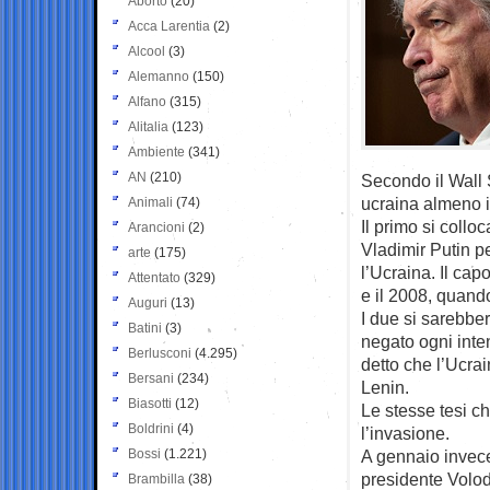
Aborto
(20)
Acca Larentia
(2)
Alcool
(3)
Alemanno
(150)
Alfano
(315)
Alitalia
(123)
Ambiente
(341)
AN
(210)
Secondo il Wall S
ucraina almeno i
Animali
(74)
Il primo si coll
Arancioni
(2)
Vladimir Putin p
arte
(175)
l’Ucraina. Il cap
Attentato
(329)
e il 2008, quando
Auguri
(13)
I due si sarebber
Batini
(3)
negato ogni inte
Berlusconi
(4.295)
detto che l’Ucra
Bersani
(234)
Lenin.
Biasotti
(12)
Le stesse tesi c
Boldrini
(4)
l’invasione.
Bossi
(1.221)
A gennaio invece
presidente Volo
Brambilla
(38)