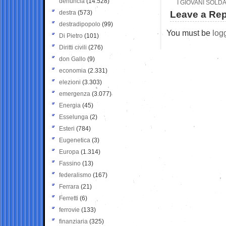
denuncia
(14.528)
I GIOVANI SOLD
destra
(573)
Leave a Rep
destradipopolo
(99)
You must be
log
Di Pietro
(101)
Diritti civili
(276)
don Gallo
(9)
economia
(2.331)
elezioni
(3.303)
emergenza
(3.077)
Energia
(45)
Esselunga
(2)
Esteri
(784)
Eugenetica
(3)
Europa
(1.314)
Fassino
(13)
federalismo
(167)
Ferrara
(21)
Ferretti
(6)
ferrovie
(133)
finanziaria
(325)