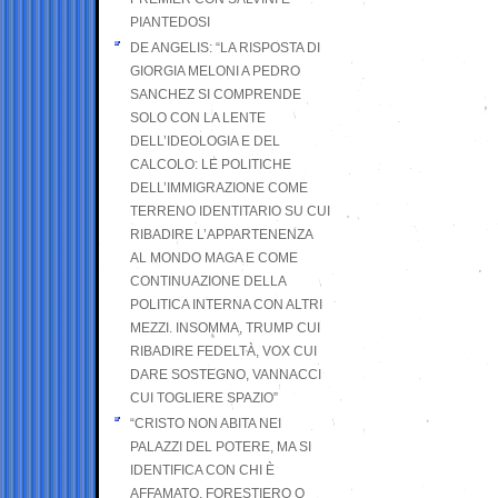
PIANTEDOSI
DE ANGELIS: “LA RISPOSTA DI
GIORGIA MELONI A PEDRO
SANCHEZ SI COMPRENDE
SOLO CON LA LENTE
DELL’IDEOLOGIA E DEL
CALCOLO: LE POLITICHE
DELL’IMMIGRAZIONE COME
TERRENO IDENTITARIO SU CUI
RIBADIRE L’APPARTENENZA
AL MONDO MAGA E COME
CONTINUAZIONE DELLA
POLITICA INTERNA CON ALTRI
MEZZI. INSOMMA, TRUMP CUI
RIBADIRE FEDELTÀ, VOX CUI
DARE SOSTEGNO, VANNACCI
CUI TOGLIERE SPAZIO”
“CRISTO NON ABITA NEI
PALAZZI DEL POTERE, MA SI
IDENTIFICA CON CHI È
AFFAMATO, FORESTIERO O