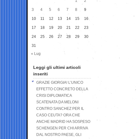
1
2
3
4
5
6
7
8
9
10
11
12
13
14
15
16
17
18
19
20
21
22
23
24
25
26
27
28
29
30
31
« Lug
Leggi gli ultimi articoli
inseriti
GRAZIE GIORGIA! L’UNICO
EFFETTO CONCRETO DELLA
CRISI DIPLOMATICA
SCATENATA DA MELONI
CONTRO SANCHEZ PER IL
CASO CEUTA? ORA CHE
ANCHE MADRID HA SOSPESO
SCHENGEN PER CHI ARRIVA
DAL NOSTRO PAESE, GLI