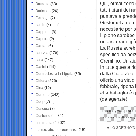
Qui, ormai certo 
Brunetta
(83)
tutti i piani dei 
Burlando
(26)
puntava a prende
Camogli
(2)
Gostomel a nord d
canile
(4)
necessarie per p
Cappello
(8)
Il piano sarebbe f
Caprotti
(2)
ucraini erano gi
Caritas
(6)
La Russia avrebb
carovita
(170)
specifico da porz
casa
(247)
Cremlino. Un aiu
In tutte queste r
Casini
(119)
dalla Cia a Zelen
Centrodestra in Liguria
(35)
offerto una via d
Chiesa
(276)
febbraio, riport
Cina
(10)
«La battaglia è 
Comune
(342)
(da agenzie)
Coop
(7)
Cossiga
(7)
This entry was posted o
Costume
(5.581)
responses to this entr
criminalità
(1.402)
«
LO SDEGNO DEI
democratici e progressisti
(19)