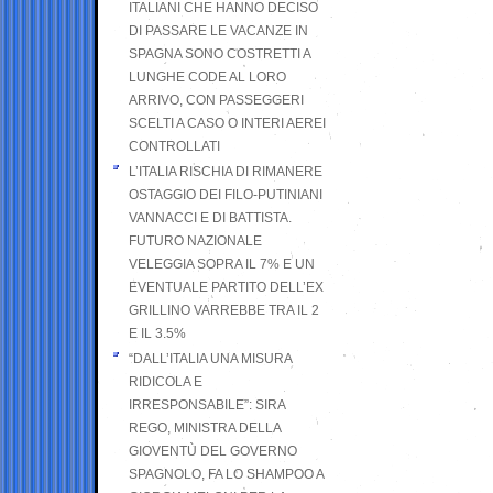
ITALIANI CHE HANNO DECISO
DI PASSARE LE VACANZE IN
SPAGNA SONO COSTRETTI A
LUNGHE CODE AL LORO
ARRIVO, CON PASSEGGERI
SCELTI A CASO O INTERI AEREI
CONTROLLATI
L’ITALIA RISCHIA DI RIMANERE
OSTAGGIO DEI FILO-PUTINIANI
VANNACCI E DI BATTISTA.
FUTURO NAZIONALE
VELEGGIA SOPRA IL 7% E UN
EVENTUALE PARTITO DELL’EX
GRILLINO VARREBBE TRA IL 2
E IL 3.5%
“DALL’ITALIA UNA MISURA
RIDICOLA E
IRRESPONSABILE”: SIRA
REGO, MINISTRA DELLA
GIOVENTÙ DEL GOVERNO
SPAGNOLO, FA LO SHAMPOO A