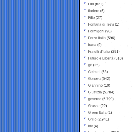
Fini
(821)
fioriere
(5)
Fitto
(27)
Fontana di Trevi
(1)
Formigoni
(90)
Forza Italia
(596)
frana
(9)
Fratelli d'Italia
(291)
Futuro e Libertà
(510)
g8
(25)
Gelmini
(68)
Genova
(542)
Giannino
(10)
Giustizia
(5.784)
governo
(5.799)
Grasso
(22)
Green Italia
(1)
Grillo
(2.941)
Idv
(4)