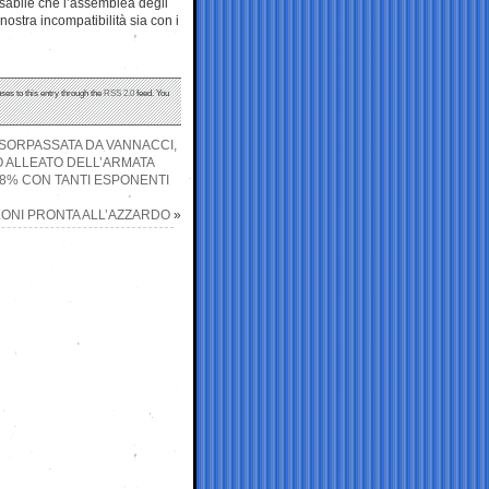
nsabile che l’assemblea degli
nostra incompatibilità sia con i
ses to this entry through the
RSS 2.0
feed. You
 SORPASSATA DA VANNACCI,
 ALLEATO DELL’ARMATA
-8% CON TANTI ESPONENTI
ONI PRONTA ALL’AZZARDO
»