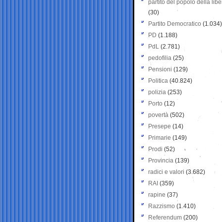
partito del popolo della libe
(30)
Partito Democratico
(1.034)
PD
(1.188)
PdL
(2.781)
pedofilia
(25)
Pensioni
(129)
Politica
(40.824)
polizia
(253)
Porto
(12)
povertà
(502)
Presepe
(14)
Primarie
(149)
Prodi
(52)
Provincia
(139)
radici e valori
(3.682)
RAI
(359)
rapine
(37)
Razzismo
(1.410)
Referendum
(200)