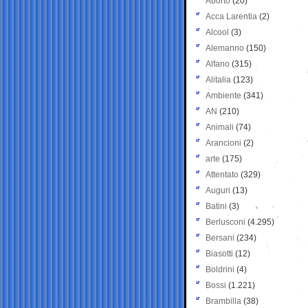
Aborto
(20)
Acca Larentia
(2)
Alcool
(3)
Alemanno
(150)
Alfano
(315)
Alitalia
(123)
Ambiente
(341)
AN
(210)
Animali
(74)
Arancioni
(2)
arte
(175)
Attentato
(329)
Auguri
(13)
Batini
(3)
Berlusconi
(4.295)
Bersani
(234)
Biasotti
(12)
Boldrini
(4)
Bossi
(1.221)
Brambilla
(38)