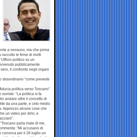
porte a nessuno, ma che prima
raccolto le firme di molti
Ufficio politico su un
ntervenuto pubblicamente
ero, il confronto negli organi
o straordinario “come prevede
iducia politica verso Toscano”
orride: “La politica si fa
lio andare oltre il concetto di
élite da una parte, e ceto medio
stra. Apprezzo alcune cose che
he un video per dirlo, e
acciani”.
 (“Toscano parla male di me,
e commenta: “Mi accusano di
e convoca per il 26 luglio un