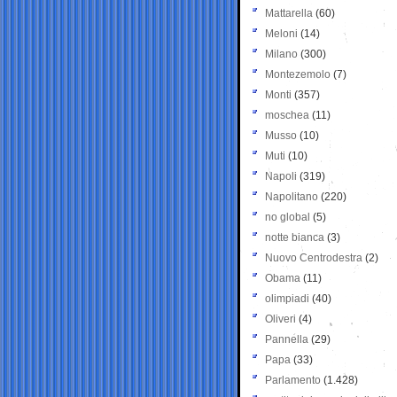
Mattarella
(60)
Meloni
(14)
Milano
(300)
Montezemolo
(7)
Monti
(357)
moschea
(11)
Musso
(10)
Muti
(10)
Napoli
(319)
Napolitano
(220)
no global
(5)
notte bianca
(3)
Nuovo Centrodestra
(2)
Obama
(11)
olimpiadi
(40)
Oliveri
(4)
Pannella
(29)
Papa
(33)
Parlamento
(1.428)