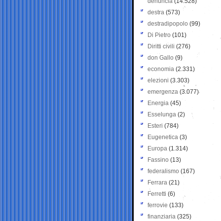
denuncia
(14.528)
destra
(573)
destradipopolo
(99)
Di Pietro
(101)
Diritti civili
(276)
don Gallo
(9)
economia
(2.331)
elezioni
(3.303)
emergenza
(3.077)
Energia
(45)
Esselunga
(2)
Esteri
(784)
Eugenetica
(3)
Europa
(1.314)
Fassino
(13)
federalismo
(167)
Ferrara
(21)
Ferretti
(6)
ferrovie
(133)
finanziaria
(325)