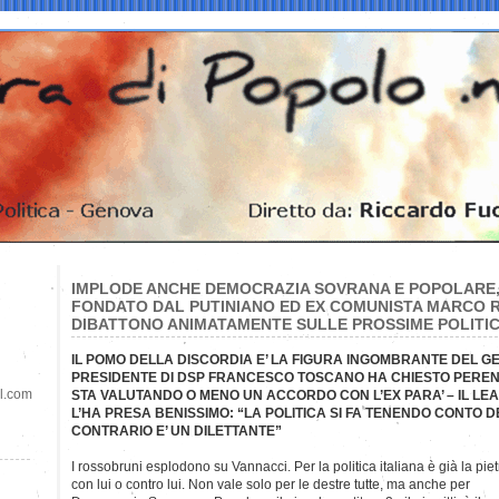
IMPLODE ANCHE DEMOCRAZIA SOVRANA E POPOLARE, 
FONDATO DAL PUTINIANO ED EX COMUNISTA MARCO R
DIBATTONO ANIMATAMENTE SULLE PROSSIME POLITI
IL POMO DELLA DISCORDIA E’ LA FIGURA INGOMBRANTE DEL G
PRESIDENTE DI DSP FRANCESCO TOSCANO HA CHIESTO PERENT
il.com
STA VALUTANDO O MENO UN ACCORDO CON L’EX PARA’ – IL 
L’HA PRESA BENISSIMO: “LA POLITICA SI FA TENENDO CONTO DE
CONTRARIO E’ UN DILETTANTE”
I rossobruni esplodono su Vannacci. Per la politica italiana è già la pie
con
lui o contro lui. Non vale solo per le destre tutte, ma anche per