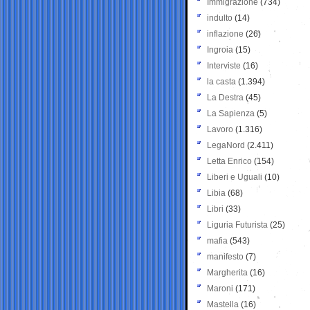
Immigrazione
(734)
indulto
(14)
inflazione
(26)
Ingroia
(15)
Interviste
(16)
la casta
(1.394)
La Destra
(45)
La Sapienza
(5)
Lavoro
(1.316)
LegaNord
(2.411)
Letta Enrico
(154)
Liberi e Uguali
(10)
Libia
(68)
Libri
(33)
Liguria Futurista
(25)
mafia
(543)
manifesto
(7)
Margherita
(16)
Maroni
(171)
Mastella
(16)