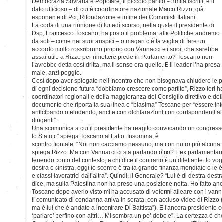
Democrazia Sovrana e Popolare, il piccolo partito – 3mila iscritti, è il
dato ufficioso – di cui è coordinatore nazionale Marco Rizzo, già
esponente di Pci, Rifondazione e infine dei Comunisti Italiani.
La coda di una riunione di lunedì scorso, nella quale il presidente di
Dsp, Francesco Toscano, ha posto il problema: alle Politiche andremo
da soli – come nei suoi auspici – o magari c’è la voglia di fare un
accordo molto rossobruno proprio con Vannacci e i suoi, che sarebbe
assai utile a Rizzo per rimettere piede in Parlamento? Toscano non
l’avrebbe detta così dritta, ma il senso era quello. E il leader l’ha presa
male, anzi peggio.
Così dopo aver spiegato nell’incontro che non bisognava chiudere le 
di ogni decisione futura “dobbiamo crescere come partito”, Rizzo ieri ha 
coordinatori regionali e della maggioranza del Consiglio direttivo e dell’
documento che riporta la sua linea e “biasima” Toscano per “essere i
anticipando o eludendo, anche con dichiarazioni non corrispondenti al v
dirigenti”.
Una scomunica a cui il presidente ha reagito convocando un congress
lo Statuto” spiega Toscano al Fatto. Insomma, è
scontro frontale. “Noi non cacciamo nessuno, ma non nutro più alcuna f
spiega Rizzo. Ma con Vannacci ci sta parlando o no? L’ex parlamentare s
tenendo conto del contesto, e chi dice il contrario è un dilettante. Io vog
destra e sinistra, oggi lo scontro è tra la grande finanza mondiale e le 
e classi lavoratrici dall’altra”. Quindi, il Generale? “Lui è di destra-de
dice, ma sulla Palestina non ha preso una posizione netta. Ho fatto anc
Toscano dopo averlo visto mi ha accusato di volermi alleare con i vann
Il comunicato di condanna arriva in serata, con accluso video di Rizzo
ma è lui che è andato a incontrare Di Battista”). E l’ancora president
‘parlare’ perfino con altri… Mi sembra un po’ debole”. La certezza è ch