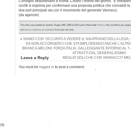
Consiglio straordinario a Roma. Chiaro l’ordine del giorno: “È indispe
iscritti si esprima per confermare una proposta politica che convalidi la 
due poli principali sia con il movimento del generale Vannacci.
(da agenzie)
This entry was posted on venerdì, Giugno 19th, 2026 at 15:51 and is filed under
Politica
. You can follow any respon
can
leave a response
, or
trackback
from your own site.
«
SIAMO COSI’ OCCUPATI A VEDERE IL NAUFRAGIO DELLA LEGA,
DA NON ACCORGERCI CHE STA IMPLODENDO ANCHE L’ALTRO
BRANCA-MELONI: FORZA ITALIA, GALLEGGIANTE INTORNO AL 7
ATTRATTI DAL GENERALISSIMO
Leave a Reply
MEGLIO SOLI CHE CON VANNACCI? MEL
You must be
logged in
to post a comment.
)
19)