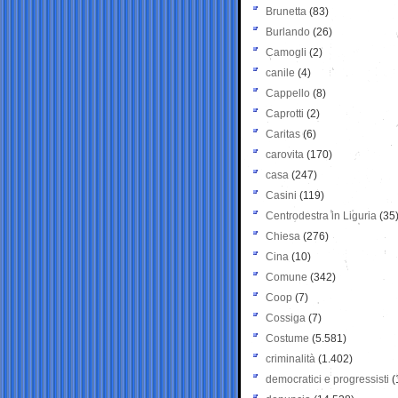
Brunetta
(83)
Burlando
(26)
Camogli
(2)
canile
(4)
Cappello
(8)
Caprotti
(2)
Caritas
(6)
carovita
(170)
casa
(247)
Casini
(119)
Centrodestra in Liguria
(35
Chiesa
(276)
Cina
(10)
Comune
(342)
Coop
(7)
Cossiga
(7)
Costume
(5.581)
criminalità
(1.402)
democratici e progressisti
(