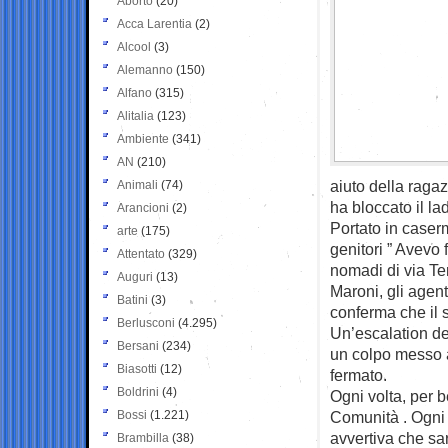
Aborto
(20)
Acca Larentia
(2)
Alcool
(3)
Alemanno
(150)
Alfano
(315)
Alitalia
(123)
Ambiente
(341)
AN
(210)
aiuto della ragaz
Animali
(74)
ha bloccato il l
Arancioni
(2)
Portato in caserm
arte
(175)
genitori ” Avevo
Attentato
(329)
nomadi di via Te
Auguri
(13)
Maroni, gli agen
Batini
(3)
conferma che il 
Berlusconi
(4.295)
Un’escalation de
Bersani
(234)
un colpo messo a
Biasotti
(12)
fermato.
Boldrini
(4)
Ogni volta, per b
Bossi
(1.221)
Comunità . Ogni v
avvertiva che sa
Brambilla
(38)