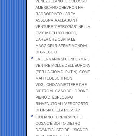
VENEZUELANO .IL COLOSSO
AMERICANO CHEVRON HA
RADDOPPIATO L’AREA
ASSEGNATA ALLA JOINT
VENTURE “PETROPIAR” NELLA
FASCIA DELL’ORINOCO,
L’AREA CHE OSPITA LE
MAGGIORI RISERVE MONDIALI
DI GREGGIO
LA GERMANIA SI CONFERMA IL
VENTRE MOLLE DELL’EUROPA
(PER LA GIOIA DI PUTIN). COME
MAI I TEDESCHI NON
VOGLIONO AMMETTERE CHE
DIETRO AL CASO DEL DRONE
PIENO DI ESPLOSIVO
RINVENUTO ALL’AEROPORTO
DI LIPSIA C’È LA RUSSIA?
GIULIANO FERRARA: ’CHE
COSA C’È SOTTO DIETRO
DAVANTI A LATO DEL “SIGNOR