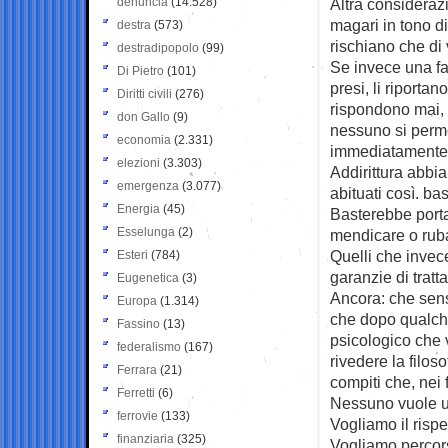
denuncia
(14.528)
Altra considerazi
magari in tono di
destra
(573)
rischiano che di v
destradipopolo
(99)
Se invece una fa
Di Pietro
(101)
presi, li riporta
Diritti civili
(276)
rispondono mai, 
don Gallo
(9)
nessuno si perme
economia
(2.331)
immediatamente i 
elezioni
(3.303)
Addirittura abbi
emergenza
(3.077)
abituati così. bas
Energia
(45)
Basterebbe portar
Esselunga
(2)
mendicare o rub
Quelli che invec
Esteri
(784)
garanzie di trat
Eugenetica
(3)
Ancora: che sens
Europa
(1.314)
che dopo qualche
Fassino
(13)
psicologico che vi
federalismo
(167)
rivedere la filos
Ferrara
(21)
compiti che, nei 
Ferretti
(6)
Nessuno vuole un
ferrovie
(133)
Vogliamo il rispe
finanziaria
(325)
Vogliamo percorsi