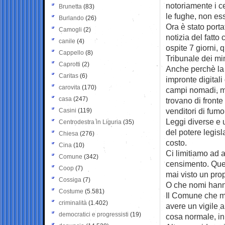
notoriamente i ce
Brunetta
(83)
le fughe, non es
Burlando
(26)
Ora è stato port
Camogli
(2)
notizia del fatto
canile
(4)
ospite 7 giorni, q
Cappello
(8)
Tribunale dei min
Caprotti
(2)
Anche perchè la p
Caritas
(6)
impronte digitali
carovita
(170)
campi nomadi, ma p
casa
(247)
trovano di front
venditori di fumo 
Casini
(119)
Leggi diverse e 
Centrodestra in Liguria
(35)
del potere legisl
Chiesa
(276)
costo.
Cina
(10)
Ci limitiamo ad 
Comune
(342)
censimento. Que
Coop
(7)
mai visto un prop
Cossiga
(7)
O che nomi hann
Costume
(5.581)
Il Comune che m
criminalità
(1.402)
avere un vigile a
democratici e progressisti
(19)
cosa normale, in