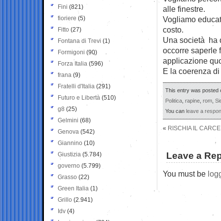
Fini
(821)
alle finestre.
fioriere
(5)
Vogliamo educato
costo.
Fitto
(27)
Una società ha d
Fontana di Trevi
(1)
occorre saperle 
Formigoni
(90)
applicazione quo
Forza Italia
(596)
E la coerenza di 
frana
(9)
Fratelli d'Italia
(291)
This entry was posted 
Futuro e Libertà
(510)
Politica
,
rapine
,
rom
,
Si
g8
(25)
You can
leave a respo
Gelmini
(68)
«
RISCHIA IL CARC
Genova
(542)
Giannino
(10)
Leave a Rep
Giustizia
(5.784)
governo
(5.799)
You must be
log
Grasso
(22)
Green Italia
(1)
Grillo
(2.941)
Idv
(4)