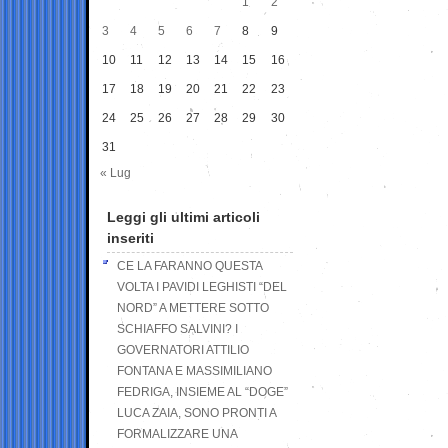
1
2
3
4
5
6
7
8
9
10
11
12
13
14
15
16
17
18
19
20
21
22
23
24
25
26
27
28
29
30
31
« Lug
Leggi gli ultimi articoli
inseriti
CE LA FARANNO QUESTA
VOLTA I PAVIDI LEGHISTI “DEL
NORD” A METTERE SOTTO
SCHIAFFO SALVINI? I
GOVERNATORI ATTILIO
FONTANA E MASSIMILIANO
FEDRIGA, INSIEME AL “DOGE”
LUCA ZAIA, SONO PRONTI A
FORMALIZZARE UNA