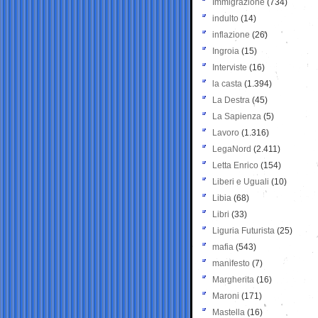
Immigrazione
(734)
indulto
(14)
inflazione
(26)
Ingroia
(15)
Interviste
(16)
la casta
(1.394)
La Destra
(45)
La Sapienza
(5)
Lavoro
(1.316)
LegaNord
(2.411)
Letta Enrico
(154)
Liberi e Uguali
(10)
Libia
(68)
Libri
(33)
Liguria Futurista
(25)
mafia
(543)
manifesto
(7)
Margherita
(16)
Maroni
(171)
Mastella
(16)