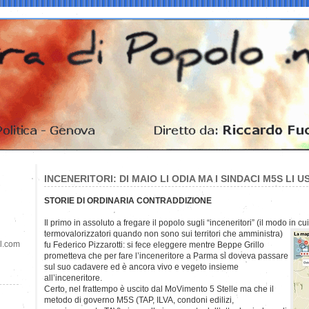
INCENERITORI: DI MAIO LI ODIA MA I SINDACI M5S LI 
STORIE DI ORDINARIA CONTRADDIZIONE
Il primo in assoluto a fregare il popolo sugli “inceneritori” (il modo in cu
termovalorizzatori quando non sono sui territori che amministra)
il.com
fu Federico Pizzarotti: si fece eleggere mentre Beppe Grillo
prometteva che per fare l’inceneritore a Parma si doveva passare
sul suo cadavere ed è ancora vivo e vegeto insieme
all’inceneritore.
Certo, nel frattempo è uscito dal MoVimento 5 Stelle ma che il
metodo di governo M5S (TAP, ILVA, condoni edilizi,