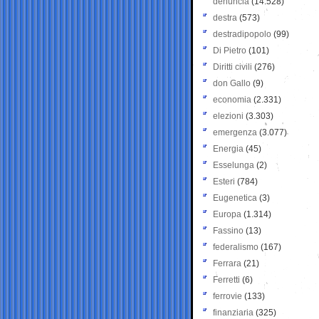
denuncia
(14.528)
destra
(573)
destradipopolo
(99)
Di Pietro
(101)
Diritti civili
(276)
don Gallo
(9)
economia
(2.331)
elezioni
(3.303)
emergenza
(3.077)
Energia
(45)
Esselunga
(2)
Esteri
(784)
Eugenetica
(3)
Europa
(1.314)
Fassino
(13)
federalismo
(167)
Ferrara
(21)
Ferretti
(6)
ferrovie
(133)
finanziaria
(325)