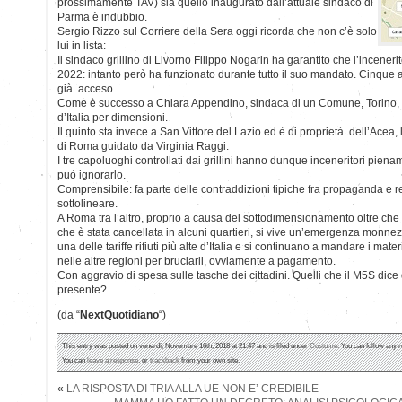
prossimamente TAV) sia quello inaugurato dall’attuale sindaco di
Parma è indubbio.
Sergio Rizzo sul Corriere della Sera oggi ricorda che non c’è solo
lui in lista:
Il sindaco grillino di Livorno Filippo Nogarin ha garantito che l’incener
2022: intanto però ha funzionato durante tutto il suo mandato. Cinque an
già acceso.
Come è successo a Chiara Appendino, sindaca di un Comune, Torino, do
d’Italia per dimensioni.
Il quinto sta invece a San Vittore del Lazio ed è di proprietà dell’Ace
di Roma guidato da Virginia Raggi.
I tre capoluoghi controllati dai grillini hanno dunque inceneritori pien
può ignorarlo.
Comprensibile: fa parte delle contraddizioni tipiche fra propaganda e r
sottolineare.
A Roma tra l’altro, proprio a causa del sottodimensionamento oltre che pe
che è stata cancellata in alcuni quartieri, si vive un’emergenza monne
una delle tariffe rifiuti più alte d’Italia e si continuano a mandare i materi
nelle altre regioni per bruciarli, ovviamente a pagamento.
Con aggravio di spesa sulle tasche dei cittadini. Quelli che il M5S dice d
presente?
(da “
NextQuotidiano
“)
This entry was posted on venerdì, Novembre 16th, 2018 at 21:47 and is filed under
Costume
. You can follow any 
You can
leave a response
, or
trackback
from your own site.
«
LA RISPOSTA DI TRIA ALLA UE NON E’ CREDIBILE