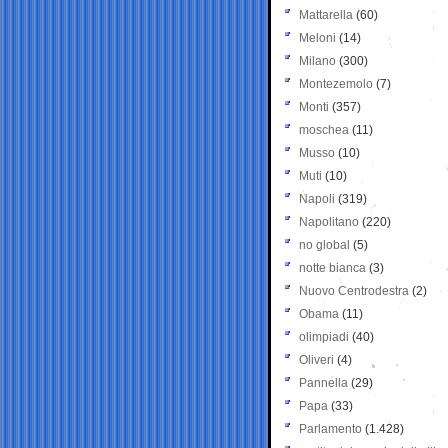
Mattarella
(60)
Meloni
(14)
Milano
(300)
Montezemolo
(7)
Monti
(357)
moschea
(11)
Musso
(10)
Muti
(10)
Napoli
(319)
Napolitano
(220)
no global
(5)
notte bianca
(3)
Nuovo Centrodestra
(2)
Obama
(11)
olimpiadi
(40)
Oliveri
(4)
Pannella
(29)
Papa
(33)
Parlamento
(1.428)