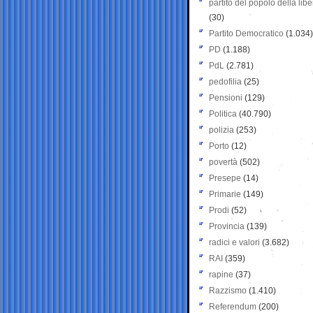
partito del popolo della libe
(30)
Partito Democratico
(1.034)
PD
(1.188)
PdL
(2.781)
pedofilia
(25)
Pensioni
(129)
Politica
(40.790)
polizia
(253)
Porto
(12)
povertà
(502)
Presepe
(14)
Primarie
(149)
Prodi
(52)
Provincia
(139)
radici e valori
(3.682)
RAI
(359)
rapine
(37)
Razzismo
(1.410)
Referendum
(200)