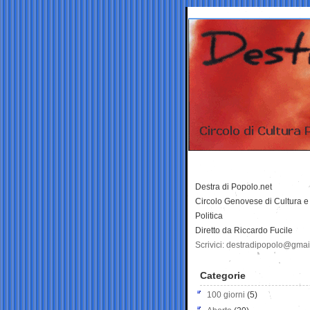
Destra di Popolo.net
Circolo Genovese di Cultura e
Politica
Diretto da Riccardo Fucile
Scrivici: destradipopolo@gma
Categorie
100 giorni
(5)