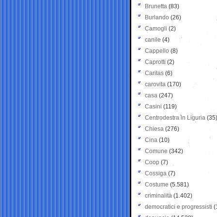
Brunetta
(83)
Burlando
(26)
Camogli
(2)
canile
(4)
Cappello
(8)
Caprotti
(2)
Caritas
(6)
carovita
(170)
casa
(247)
Casini
(119)
Centrodestra in Liguria
(35
Chiesa
(276)
Cina
(10)
Comune
(342)
Coop
(7)
Cossiga
(7)
Costume
(5.581)
criminalità
(1.402)
democratici e progressisti
(