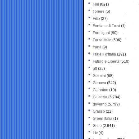
Fini
(821)
fioriere
(5)
Fitto
(27)
Fontana di Trevi
(1)
Formigoni
(90)
Forza Italia
(596)
frana
(9)
Fratelli d'Italia
(291)
Futuro e Libertà
(510)
g8
(25)
Gelmini
(68)
Genova
(542)
Giannino
(10)
Giustizia
(5.784)
governo
(5.799)
Grasso
(22)
Green Italia
(1)
Grillo
(2.941)
Idv
(4)