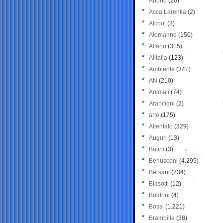
Aborto
(20)
Acca Larentia
(2)
Alcool
(3)
Alemanno
(150)
Alfano
(315)
Alitalia
(123)
Ambiente
(341)
AN
(210)
Animali
(74)
Arancioni
(2)
arte
(175)
Attentato
(329)
Auguri
(13)
Batini
(3)
Berlusconi
(4.295)
Bersani
(234)
Biasotti
(12)
Boldrini
(4)
Bossi
(1.221)
Brambilla
(38)