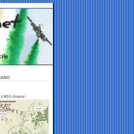
USANO
i il M5S
chiama i