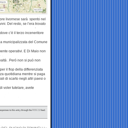
itore livornese sarà spento nel
ni. Del resto, se l’era trovato
ve c’è il terzo inceneritore
a, la municipalizzata del Comune
amente operativi. E Di Maio non
ealtà . Però non si può non
r il flop della differenziata
zza quotidiana mentre si paga
ali di scarto negli altri paesi o
i voler tutelare, avete
responses to this entry through the
RSS 2.0
feed.