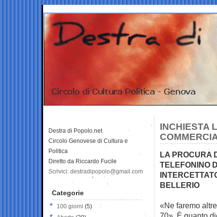
INCHIESTA 
Destra di Popolo.net
COMMERCIA
Circolo Genovese di Cultura e
Politica
LA PROCURA D
Diretto da Riccardo Fucile
TELEFONINO D
Scrivici: destradipopolo@gmail.com
INTERCETTATO
BELLERIO
Categorie
«Ne faremo altre
100 giorni
(5)
70». È quanto di