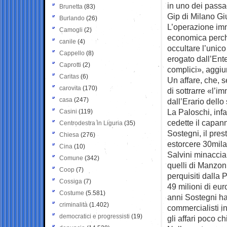
in uno dei passag
Brunetta
(83)
Gip di Milano Gi
Burlando
(26)
L’operazione imm
Camogli
(2)
economica perchè
canile
(4)
occultare l’unico
Cappello
(8)
erogato dall’Ent
Caprotti
(2)
complici», aggiu
Caritas
(6)
Un affare, che, 
carovita
(170)
di sottrarre «l’i
casa
(247)
dall’Erario dello
La Paloschi, infa
Casini
(119)
cedette il capa
Centrodestra in Liguria
(35)
Sostegni, il pres
Chiesa
(276)
estorcere 30mila 
Cina
(10)
Salvini minaccian
Comune
(342)
quelli di Manzon
Coop
(7)
perquisiti dalla
Cossiga
(7)
49 milioni di eur
Costume
(5.581)
anni Sostegni ha f
criminalità
(1.402)
commercialisti in
democratici e progressisti
(19)
gli affari poco c