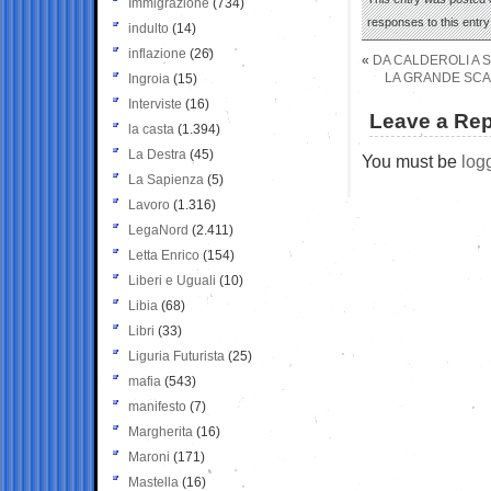
Immigrazione
(734)
responses to this entr
indulto
(14)
inflazione
(26)
«
DA CALDEROLI A S
LA GRANDE SCAL
Ingroia
(15)
Interviste
(16)
Leave a Rep
la casta
(1.394)
La Destra
(45)
You must be
log
La Sapienza
(5)
Lavoro
(1.316)
LegaNord
(2.411)
Letta Enrico
(154)
Liberi e Uguali
(10)
Libia
(68)
Libri
(33)
Liguria Futurista
(25)
mafia
(543)
manifesto
(7)
Margherita
(16)
Maroni
(171)
Mastella
(16)