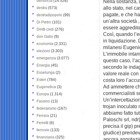
denuncia
(14.528)
Nella sostanza, u
allo stato, nel c
destra
(573)
pagate, e che ha
destradipopolo
(99)
un’altra società
Di Pietro
(101)
essere aggredito 
Diritti civili
(276)
Così, quando l’e
don Gallo
(9)
in liquidazione.
economia
(2.331)
milanesi Eugeni
elezioni
(3.303)
L’immobile intant
emergenza
(3.077)
questo caso, l’a
Energia
(45)
secondo le indag
Esselunga
(2)
valore reale con s
costa loro l’accu
Esteri
(784)
Ad ammettere che 
Eugenetica
(3)
commercialisti so
Europa
(1.314)
Un’intercettazio
Fassino
(13)
trojan inoculato 
federalismo
(167)
abbiamo fatto tut
Ferrara
(21)
Paloschi srl, ndr
Ferretti
(6)
precisa il gip) p
ferrovie
(133)
giudice) prendev
finanziaria
(325)
ancora annotazio