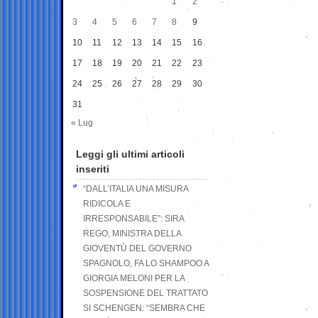
1
2
3
4
5
6
7
8
9
10
11
12
13
14
15
16
17
18
19
20
21
22
23
24
25
26
27
28
29
30
31
« Lug
Leggi gli ultimi articoli
inseriti
“DALL’ITALIA UNA MISURA
RIDICOLA E
IRRESPONSABILE”: SIRA
REGO, MINISTRA DELLA
GIOVENTÙ DEL GOVERNO
SPAGNOLO, FA LO SHAMPOO A
GIORGIA MELONI PER LA
SOSPENSIONE DEL TRATTATO
SI SCHENGEN: “SEMBRA CHE