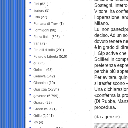
Fini
(821)
Sostegni, interr
fioriere
(5)
Vittore, ha conf
l’operazione, anc
Fitto
(27)
Milano.
Fontana di Trevi
(1)
Lui non partecip
Formigoni
(90)
deciso. Ad un so
Forza Italia
(596)
dovuto tenere n
frana
(9)
è in grado di di
Fratelli d'Italia
(291)
Il Gip scrive che 
Futuro e Libertà
(510)
Scillieri in comp
g8
(25)
preferenza espr
Gelmini
(68)
perchè più appa
Genova
(542)
Per evitare, quin
si trasferiscono 
Giannino
(10)
Una dichiarazione 
Giustizia
(5.784)
«conferma la prov
governo
(5.799)
(Di Rubba, Manzo
Grasso
(22)
procedura.
Green Italia
(1)
Grillo
(2.941)
(da agenzie)
Idv
(4)
This entry was posted o