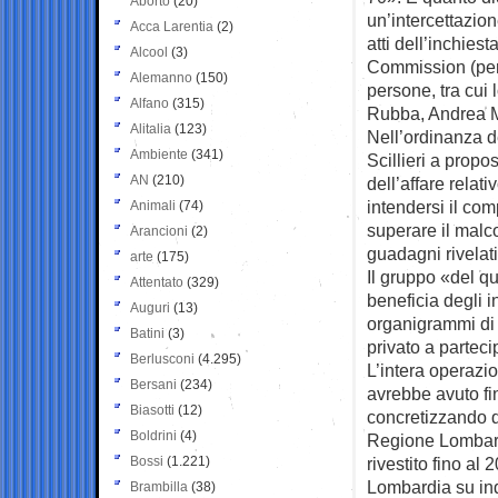
Aborto
(20)
un’intercettazion
Acca Larentia
(2)
atti dell’inchies
Alcool
(3)
Commission (per 
Alemanno
(150)
persone, tra cui l
Alfano
(315)
Rubba, Andrea M
Alitalia
(123)
Nell’ordinanza d
Ambiente
(341)
Scillieri a propo
AN
(210)
dell’affare relati
intendersi il co
Animali
(74)
superare il malc
Arancioni
(2)
guadagni rivelati
arte
(175)
Il gruppo «del q
Attentato
(329)
beneficia degli i
Auguri
(13)
organigrammi di n
Batini
(3)
privato a partec
Berlusconi
(4.295)
L’intera operazi
Bersani
(234)
avrebbe avuto fi
Biasotti
(12)
concretizzando d
Boldrini
(4)
Regione Lombardi
Bossi
(1.221)
rivestito fino al
Lombardia su ind
Brambilla
(38)