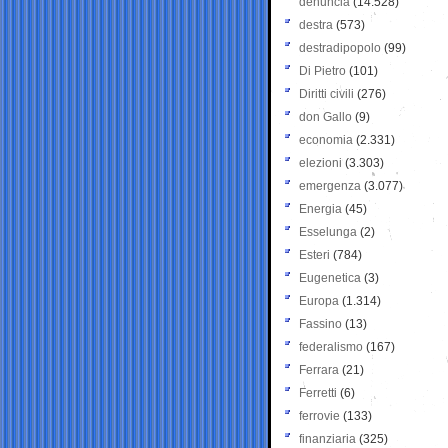
denuncia
(14.528)
destra
(573)
destradipopolo
(99)
Di Pietro
(101)
Diritti civili
(276)
don Gallo
(9)
economia
(2.331)
elezioni
(3.303)
emergenza
(3.077)
Energia
(45)
Esselunga
(2)
Esteri
(784)
Eugenetica
(3)
Europa
(1.314)
Fassino
(13)
federalismo
(167)
Ferrara
(21)
Ferretti
(6)
ferrovie
(133)
finanziaria
(325)