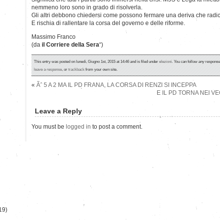
nemmeno loro sono in grado di risolverla.
Gli altri debbono chiedersi come possono fermare una deriva che radical
E rischia di rallentare la corsa del governo e delle riforme.
Massimo Franco
(da
il Corriere della Sera
“)
This entry was posted on lunedì, Giugno 1st, 2015 at 14:46 and is filed under
elezioni
. You can follow any response
leave a response
, or
trackback
from your own site.
«
Ãˆ 5 A 2 MA IL PD FRANA, LA CORSA DI RENZI SI INCEPPA
E IL PD TORNA NEI V
Leave a Reply
)
You must be
logged in
to post a comment.
19)