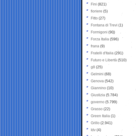
Fini
(821)
fioriere
(5)
Fitto
(27)
Fontana di Trevi
(1)
Formigoni
(90)
Forza Italia
(596)
frana
(9)
Fratelli d'Italia
(291)
Futuro e Libertà
(510)
g8
(25)
Gelmini
(68)
Genova
(542)
Giannino
(10)
Giustizia
(5.784)
governo
(5.799)
Grasso
(22)
Green Italia
(1)
Grillo
(2.941)
Idv
(4)