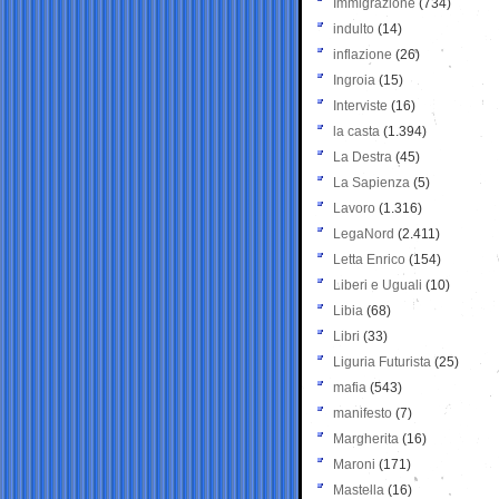
Immigrazione
(734)
indulto
(14)
inflazione
(26)
Ingroia
(15)
Interviste
(16)
la casta
(1.394)
La Destra
(45)
La Sapienza
(5)
Lavoro
(1.316)
LegaNord
(2.411)
Letta Enrico
(154)
Liberi e Uguali
(10)
Libia
(68)
Libri
(33)
Liguria Futurista
(25)
mafia
(543)
manifesto
(7)
Margherita
(16)
Maroni
(171)
Mastella
(16)