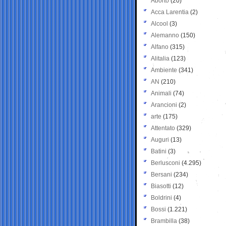
Aborto
(20)
Acca Larentia
(2)
Alcool
(3)
Alemanno
(150)
Alfano
(315)
Alitalia
(123)
Ambiente
(341)
AN
(210)
Animali
(74)
Arancioni
(2)
arte
(175)
Attentato
(329)
Auguri
(13)
Batini
(3)
Berlusconi
(4.295)
Bersani
(234)
Biasotti
(12)
Boldrini
(4)
Bossi
(1.221)
Brambilla
(38)