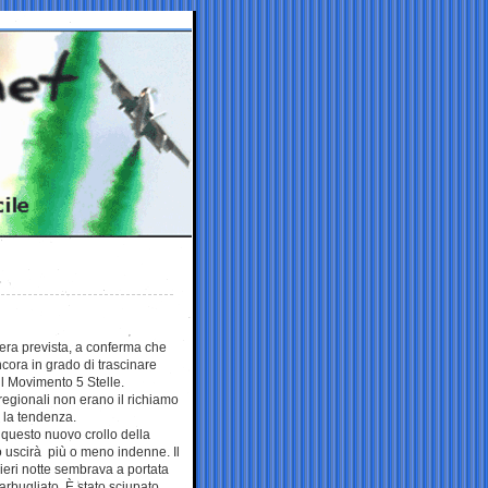
 era prevista, a conferma che
cora in grado di trascinare
 il Movimento 5 Stelle.
regionali non erano il richiamo
e la tendenza.
questo nuovo crollo della
o uscirà più o meno indenne. Il
ieri notte sembrava a portata
garbugliato. È stato sciupato