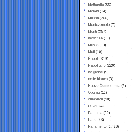
Mattarella
(60)
Meloni
(14)
Milano
(300)
Montezemolo
(7)
Monti
(357)
moschea
(11)
Musso
(10)
Muti
(10)
Napoli
(319)
Napolitano
(220)
no global
(5)
notte bianca
(3)
Nuovo Centrodestra
(2)
Obama
(11)
olimpiadi
(40)
Oliveri
(4)
Pannella
(29)
Papa
(33)
Parlamento
(1.428)