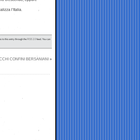
izza l’Italia.
s to this entry through the
RSS 2.0
feed. You can
ECCHI CONFINI BERSANIANI
»