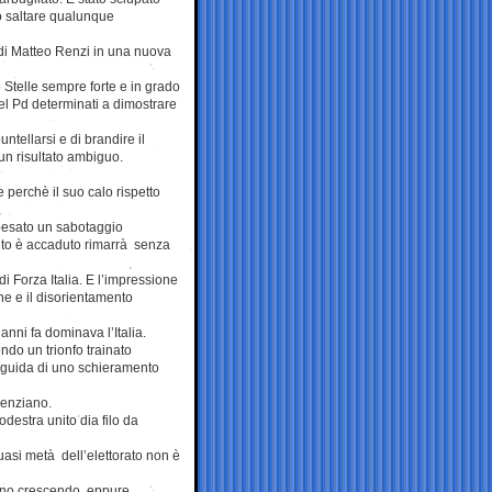
no saltare qualunque
to di Matteo Renzi in una nuova
Stelle sempre forte e in grado
 del Pd determinati a dimostrare
ntellarsi e di brandire il
n risultato ambiguo.
 perchè il suo calo rispetto
 pesato un sabotaggio
uanto è accaduto rimarrà senza
 Forza Italia. E l’impressione
ne e il disorientamento
anni fa dominava l’Italia.
ndo un trionfo trainato
 guida di uno schieramento
renziano.
odestra unito dia filo da
uasi metà dell’elettorato non è
ettono crescendo, eppure