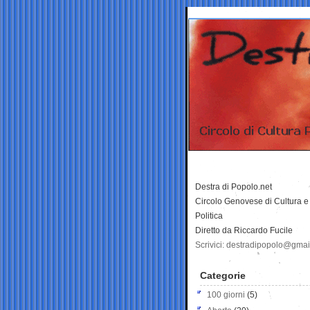
Destra di Popolo.net
Circolo Genovese di Cultura e
Politica
Diretto da Riccardo Fucile
Scrivici: destradipopolo@gma
Categorie
100 giorni
(5)