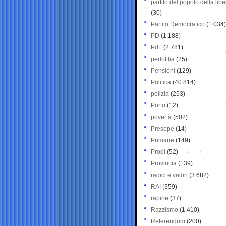
partito del popolo della libe
(30)
Partito Democratico
(1.034)
PD
(1.188)
PdL
(2.781)
pedofilia
(25)
Pensioni
(129)
Politica
(40.814)
polizia
(253)
Porto
(12)
povertà
(502)
Presepe
(14)
Primarie
(149)
Prodi
(52)
Provincia
(139)
radici e valori
(3.682)
RAI
(359)
rapine
(37)
Razzismo
(1.410)
Referendum
(200)