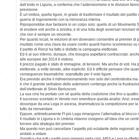
dall’esito in Liguria, a conferma che l’astensionismo e le divisioni fan
previsione.
È un’ombra, quella ligure, in grado di trasformare il risultato del parti
guerra di logoramento con la minoranza interna.
Riproporrebbe due fantasmi in un colpo solo: quello di un Movimento 5 
di erodere voti anche a sinistra; e di una lista degli avversari renziani
che non è sempre un vincente.
Per quanto locali, le elezioni di ieri dovevano consentire al premier di pu
risultato come una clava da usare contro quanti hanno scommesso su u
Il partito di Renzi ha fatto e disfatto la campagna elettorale.
Ed è al suo interno, dunque, che bisogna aspettarsi contraccolpi: anche
alle europee del 2014 è vistoso.
Il prezzo pagato è stato di immagine, di tensioni. Ma anche di voti. Ha
elettorale, a volte larvato, altre esplicito. Ed è difficile pensare che q
conseguenze traumatiche: soprattutto per il voto ligure.
Era previsto anche il ridimensionamento non solo del centrodestra ma di
è che il grande serbatoio delle astensioni contenga anche la frustrazio
dell’elettorato di Silvio Berlusconi.
La sua crisi ha portato con sè quella della coalizione che fino a quattro 
Il successo scontato in Veneto non smentisce questa analisi. Anzi, esse
dovunque da una Lega in ascesa, drammatizza la competizione per la
tutto da reinventare.
Eppure, aritmeticamente FI più Lega rimangono l’alternativa al blocco 
Il risultato in Liguria e in Umbria ridanno ossigeno all’idea che un centr
torcere alla strategia del premier.
Ma questo non può cancellare l’aspetto più eclatante delle regionali: q
andato a votare.
Significa che tutti i partiti sono immersi nella crisi. M5S e Lega la rifl