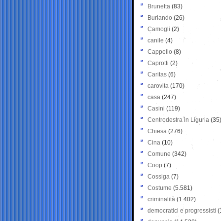
Brunetta
(83)
Burlando
(26)
Camogli
(2)
canile
(4)
Cappello
(8)
Caprotti
(2)
Caritas
(6)
carovita
(170)
casa
(247)
Casini
(119)
Centrodestra in Liguria
(35
Chiesa
(276)
Cina
(10)
Comune
(342)
Coop
(7)
Cossiga
(7)
Costume
(5.581)
criminalità
(1.402)
democratici e progressisti
(