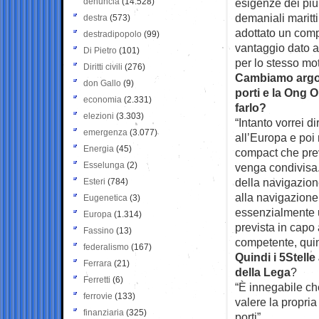
denuncia
(14.528)
esigenze dei più
demaniali maritti
destra
(573)
adottato un comp
destradipopolo
(99)
vantaggio dato a p
Di Pietro
(101)
per lo stesso mo
Diritti civili
(276)
Cambiamo argome
don Gallo
(9)
porti e la Ong 
economia
(2.331)
farlo?
elezioni
(3.303)
“Intanto vorrei d
emergenza
(3.077)
all’Europa e poi
Energia
(45)
compact che prev
Esselunga
(2)
venga condivisa
della navigazione
Esteri
(784)
alla navigazione
Eugenetica
(3)
essenzialmente u
Europa
(1.314)
prevista in capo a
Fassino
(13)
competente, quind
federalismo
(167)
Quindi i 5Stelle
Ferrara
(21)
della Lega
?
Ferretti
(6)
“È innegabile che
ferrovie
(133)
valere la propri
finanziaria
(325)
porti”.