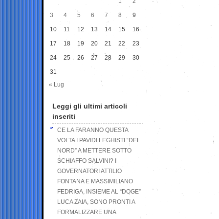
1
2
3
4
5
6
7
8
9
10
11
12
13
14
15
16
17
18
19
20
21
22
23
24
25
26
27
28
29
30
31
« Lug
Leggi gli ultimi articoli
inseriti
CE LA FARANNO QUESTA
VOLTA I PAVIDI LEGHISTI “DEL
NORD” A METTERE SOTTO
SCHIAFFO SALVINI? I
GOVERNATORI ATTILIO
FONTANA E MASSIMILIANO
FEDRIGA, INSIEME AL “DOGE”
LUCA ZAIA, SONO PRONTI A
FORMALIZZARE UNA