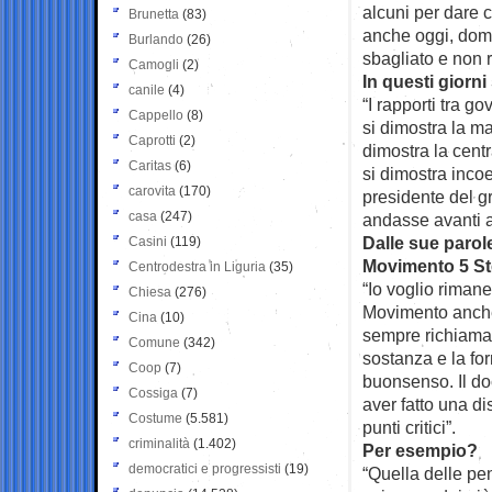
alcuni per dare 
Brunetta
(83)
anche oggi, doma
Burlando
(26)
sbagliato e non r
Camogli
(2)
In questi giorn
canile
(4)
“I rapporti tra 
Cappello
(8)
si dimostra la ma
Caprotti
(2)
dimostra la cent
Caritas
(6)
si dimostra incoe
carovita
(170)
presidente del g
casa
(247)
andasse avanti a
Dalle sue parole
Casini
(119)
Movimento 5 St
Centrodestra in Liguria
(35)
“Io voglio rimane
Chiesa
(276)
Movimento anche 
Cina
(10)
sempre richiamato
Comune
(342)
sostanza e la for
Coop
(7)
buonsenso. Il do
Cossiga
(7)
aver fatto una d
Costume
(5.581)
punti critici”.
criminalità
(1.402)
Per esempio?
democratici e progressisti
(19)
“Quella delle pe