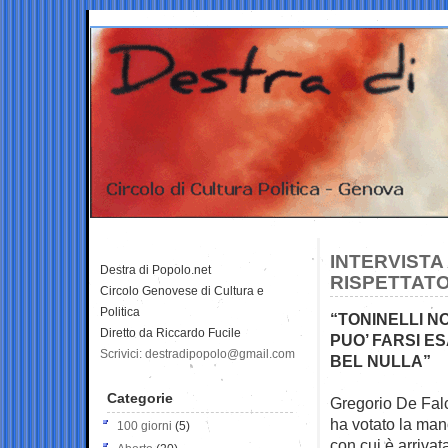
INTERVISTA
Destra di Popolo.net
RISPETTAT
Circolo Genovese di Cultura e
Politica
“TONINELLI N
Diretto da Riccardo Fucile
PUO’ FARSI E
Scrivici: destradipopolo@gmail.com
BEL NULLA”
Categorie
Gregorio De Falc
ha votato la ma
100 giorni
(5)
con cui è arrivat