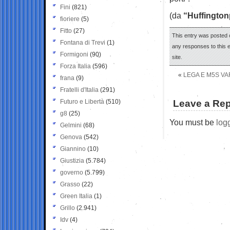
Fini
(821)
(da
“Huffington
fioriere
(5)
Fitto
(27)
This entry was posted 
Fontana di Trevi
(1)
any responses to this 
Formigoni
(90)
site.
Forza Italia
(596)
«
LEGA E M5S VA
frana
(9)
Fratelli d'Italia
(291)
Futuro e Libertà
(510)
Leave a Rep
g8
(25)
You must be
log
Gelmini
(68)
Genova
(542)
Giannino
(10)
Giustizia
(5.784)
governo
(5.799)
Grasso
(22)
Green Italia
(1)
Grillo
(2.941)
Idv
(4)