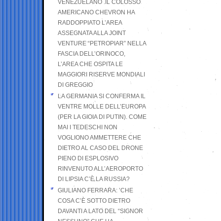
VENEZUELANO .IL COLOSSO
AMERICANO CHEVRON HA
RADDOPPIATO L’AREA
ASSEGNATA ALLA JOINT
VENTURE “PETROPIAR” NELLA
FASCIA DELL’ORINOCO,
L’AREA CHE OSPITA LE
MAGGIORI RISERVE MONDIALI
DI GREGGIO
LA GERMANIA SI CONFERMA IL
VENTRE MOLLE DELL’EUROPA
(PER LA GIOIA DI PUTIN). COME
MAI I TEDESCHI NON
VOGLIONO AMMETTERE CHE
DIETRO AL CASO DEL DRONE
PIENO DI ESPLOSIVO
RINVENUTO ALL’AEROPORTO
DI LIPSIA C’È LA RUSSIA?
GIULIANO FERRARA: ’CHE
COSA C’È SOTTO DIETRO
DAVANTI A LATO DEL “SIGNOR