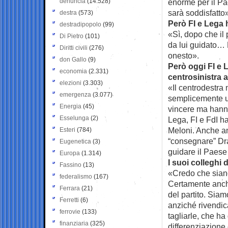
denuncia
(14.528)
enorme per il Pa
sarà soddisfatto
destra
(573)
Però FI e Lega 
destradipopolo
(99)
«Sì, dopo che il
Di Pietro
(101)
da lui guidato… 
Diritti civili
(276)
onesto».
don Gallo
(9)
Però oggi FI e 
economia
(2.331)
centrosinistra 
elezioni
(3.303)
«Il centrodestra
emergenza
(3.077)
semplicemente un
Energia
(45)
vincere ma hanno 
Esselunga
(2)
Lega, FI e FdI ha
Meloni. Anche a
Esteri
(784)
“consegnare” Drag
Eugenetica
(3)
guidare il Paese
Europa
(1.314)
I suoi colleghi
Fassino
(13)
«Credo che sian
federalismo
(167)
Certamente anche
Ferrara
(21)
del partito. Siam
Ferretti
(6)
anziché rivendica
ferrovie
(133)
tagliarle, che h
finanziaria
(325)
differenziazione