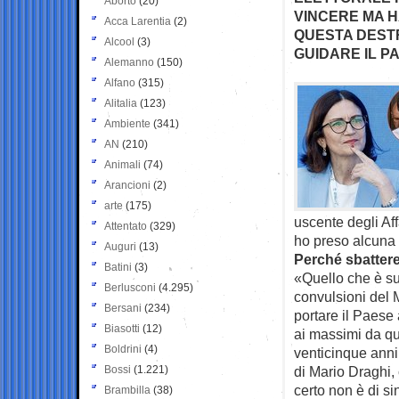
Aborto
(20)
VINCERE MA H
Acca Larentia
(2)
QUESTA DESTR
Alcool
(3)
GUIDARE IL P
Alemanno
(150)
Alfano
(315)
Alitalia
(123)
Ambiente
(341)
AN
(210)
Animali
(74)
Arancioni
(2)
arte
(175)
uscente degli Af
Attentato
(329)
ho preso alcuna d
Auguri
(13)
Perché sbattere
Batini
(3)
«Quello che è suc
Berlusconi
(4.295)
convulsioni del M
Bersani
(234)
portare il Paese 
Biasotti
(12)
ai massimi da qu
Boldrini
(4)
venticinque anni 
Bossi
(1.221)
di Mario Draghi, 
certo non è di si
Brambilla
(38)