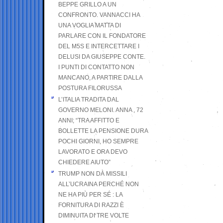
BEPPE GRILLO A UN
CONFRONTO. VANNACCI HA
UNA VOGLIA MATTA DI
PARLARE CON IL FONDATORE
DEL M5S E INTERCETTARE I
DELUSI DA GIUSEPPE CONTE.
I PUNTI DI CONTATTO NON
MANCANO, A PARTIRE DALLA
POSTURA FILORUSSA
L’ITALIA TRADITA DAL
GOVERNO MELONI. ANNA , 72
ANNI; “TRA AFFITTO E
BOLLETTE LA PENSIONE DURA
POCHI GIORNI, HO SEMPRE
LAVORATO E ORA DEVO
CHIEDERE AIUTO”
TRUMP NON DÀ MISSILI
ALL’UCRAINA PERCHÉ NON
NE HA PIÙ PER SÉ : LA
FORNITURA DI RAZZI È
DIMINUITA DI TRE VOLTE