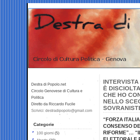
INTERVISTA 
Destra di Popolo.net
È DISCIOLT
Circolo Genovese di Cultura e
CHE HO CO
Politica
NELLO SCEG
Diretto da Riccardo Fucile
SOVRANISTE
Scrivici: destradipopolo@gmail.com
“FORZA ITALIA
Categorie
CONSENSO DEI
RIFORME”… “
100 giorni
(5)
ELETTORALE P