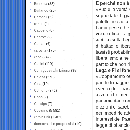
E perché non 
Brunetta
(83)
«Vuole la verità
Burlando
(26)
supportato. E gi
Camogli
(2)
paletti, fino ad a
canile
(4)
Lamorgese (che n
Cappello
(8)
voce critica. La 
Caprotti
(2)
acritico sulla Le
Caritas
(6)
di battaglie libe
carovita
(170)
tassisti probabil
casa
(247)
liberalismo e ne
partito che non 
Casini
(119)
Lega e FI si fo
Centrodestra in Liguria
(35)
«L’opprimente os
Chiesa
(276)
partiti di maggio
Cina
(10)
i vertici di FI p
Comune
(342)
azzurri che meri
Coop
(7)
parlamentari cons
Cossiga
(7)
elezioni ci sareb
Costume
(5.581)
per impedirle ad
criminalità
(1.402)
interessi del Paes
democratici e progressisti
(19)
legge di bilanci