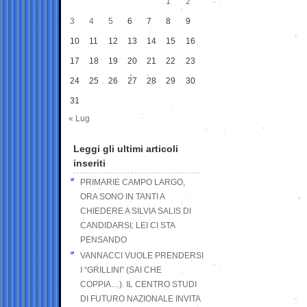
1
2
3
4
5
6
7
8
9
10
11
12
13
14
15
16
17
18
19
20
21
22
23
24
25
26
27
28
29
30
31
« Lug
Leggi gli ultimi articoli
inseriti
PRIMARIE CAMPO LARGO,
ORA SONO IN TANTI A
CHIEDERE A SILVIA SALIS DI
CANDIDARSI: LEI CI STA
PENSANDO
VANNACCI VUOLE PRENDERSI
I “GRILLINI” (SAI CHE
COPPIA…). IL CENTRO STUDI
DI FUTURO NAZIONALE INVITA