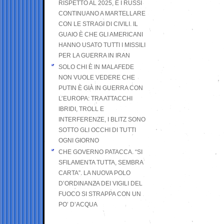
RISPETTO AL 2025, E I RUSSI
CONTINUANO A MARTELLARE
CON LE STRAGI DI CIVILI. IL
GUAIO È CHE GLI AMERICANI
HANNO USATO TUTTI I MISSILI
PER LA GUERRA IN IRAN
SOLO CHI È IN MALAFEDE
NON VUOLE VEDERE CHE
PUTIN È GIÀ IN GUERRA CON
L’EUROPA: TRA ATTACCHI
IBRIDI, TROLL E
INTERFERENZE, I BLITZ SONO
SOTTO GLI OCCHI DI TUTTI
OGNI GIORNO
CHE GOVERNO PATACCA. “SI
SFILAMENTA TUTTA, SEMBRA
CARTA”. LA NUOVA POLO
D’ORDINANZA DEI VIGILI DEL
FUOCO SI STRAPPA CON UN
PO’ D’ACQUA