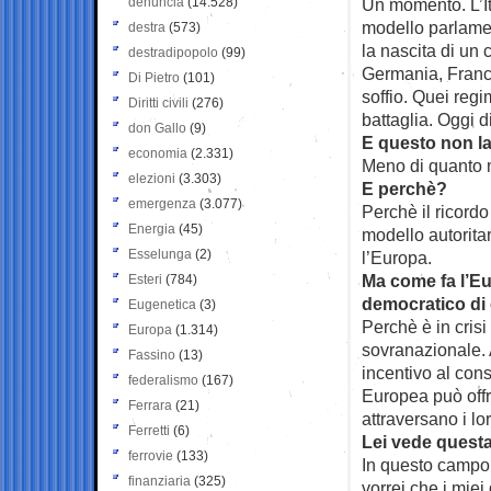
denuncia
(14.528)
Un momento. L’It
modello parlament
destra
(573)
la nascita di un c
destradipopolo
(99)
Germania, Franci
Di Pietro
(101)
soffio. Quei regi
Diritti civili
(276)
battaglia. Oggi di
don Gallo
(9)
E questo non la
economia
(2.331)
Meno di quanto m
elezioni
(3.303)
E perchè?
emergenza
(3.077)
Perchè il ricordo 
Energia
(45)
modello autoritari
Esselunga
(2)
l’Europa.
Ma come fa l’Eu
Esteri
(784)
democratico di c
Eugenetica
(3)
Perchè è in cris
Europa
(1.314)
sovranazionale. A
Fassino
(13)
incentivo al con
federalismo
(167)
Europea può offri
Ferrara
(21)
attraversano i lo
Ferretti
(6)
Lei vede questa
ferrovie
(133)
In questo campo 
finanziaria
(325)
vorrei che i miei