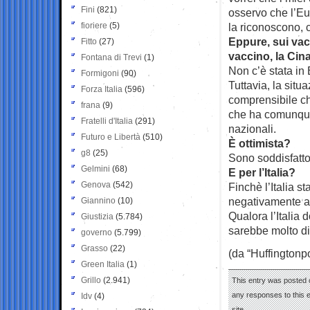
Fini
(821)
osservo che l’Eu
fioriere
(5)
la riconoscono, 
Eppure, sui vac
Fitto
(27)
vaccino, la Cina
Fontana di Trevi
(1)
Non c’è stata in 
Formigoni
(90)
Tuttavia, la situ
Forza Italia
(596)
comprensibile che
frana
(9)
che ha comunque
Fratelli d'Italia
(291)
nazionali.
Futuro e Libertà
(510)
È ottimista?
g8
(25)
Sono soddisfatto
Gelmini
(68)
E per l’Italia?
Genova
(542)
Finchè l’Italia s
negativamente al
Giannino
(10)
Qualora l’Italia 
Giustizia
(5.784)
sarebbe molto di
governo
(5.799)
Grasso
(22)
(da “Huffingtonpo
Green Italia
(1)
Grillo
(2.941)
This entry was posted 
any responses to this 
Idv
(4)
site.