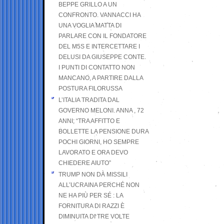
BEPPE GRILLO A UN
CONFRONTO. VANNACCI HA
UNA VOGLIA MATTA DI
PARLARE CON IL FONDATORE
DEL M5S E INTERCETTARE I
DELUSI DA GIUSEPPE CONTE.
I PUNTI DI CONTATTO NON
MANCANO, A PARTIRE DALLA
POSTURA FILORUSSA
L’ITALIA TRADITA DAL
GOVERNO MELONI. ANNA , 72
ANNI; “TRA AFFITTO E
BOLLETTE LA PENSIONE DURA
POCHI GIORNI, HO SEMPRE
LAVORATO E ORA DEVO
CHIEDERE AIUTO”
TRUMP NON DÀ MISSILI
ALL’UCRAINA PERCHÉ NON
NE HA PIÙ PER SÉ : LA
FORNITURA DI RAZZI È
DIMINUITA DI TRE VOLTE