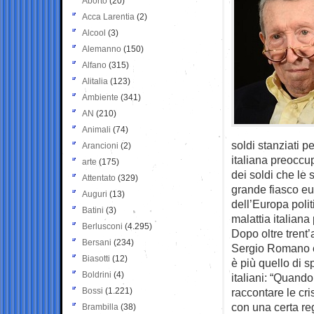
Aborto
(20)
Acca Larentia
(2)
Alcool
(3)
Alemanno
(150)
Alfano
(315)
Alitalia
(123)
Ambiente
(341)
AN
(210)
Animali
(74)
soldi stanziati p
Arancioni
(2)
italiana preoccu
arte
(175)
dei soldi che le 
Attentato
(329)
grande fiasco eu
Auguri
(13)
dell’Europa poli
Batini
(3)
malattia italiana
Berlusconi
(4.295)
Dopo oltre trent
Bersani
(234)
Sergio Romano è 
Biasotti
(12)
è più quello di s
Boldrini
(4)
italiani: “Quand
Bossi
(1.221)
raccontare le cri
con una certa re
Brambilla
(38)