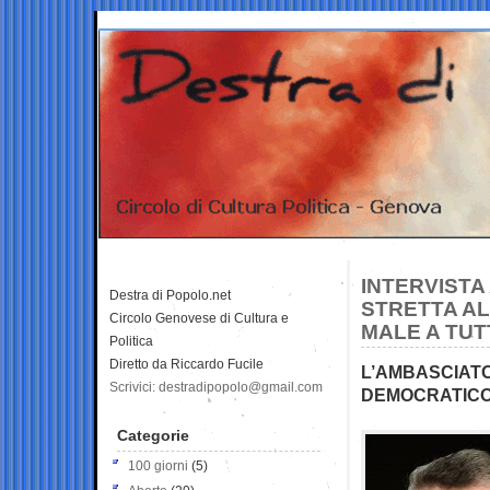
INTERVISTA
Destra di Popolo.net
STRETTA AL
Circolo Genovese di Cultura e
MALE A TUT
Politica
Diretto da Riccardo Fucile
L’AMBASCIATO
Scrivici: destradipopolo@gmail.com
DEMOCRATIC
Categorie
100 giorni
(5)