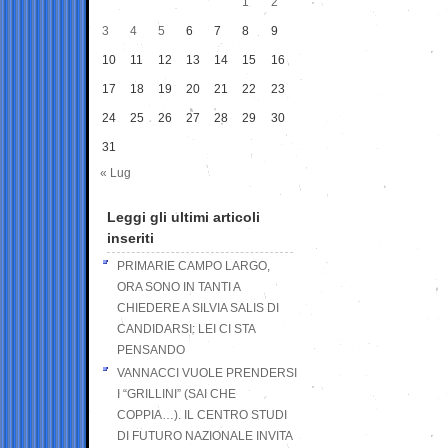
1
2
3
4
5
6
7
8
9
10
11
12
13
14
15
16
17
18
19
20
21
22
23
24
25
26
27
28
29
30
31
« Lug
Leggi gli ultimi articoli
inseriti
PRIMARIE CAMPO LARGO,
ORA SONO IN TANTI A
CHIEDERE A SILVIA SALIS DI
CANDIDARSI: LEI CI STA
PENSANDO
VANNACCI VUOLE PRENDERSI
I “GRILLINI” (SAI CHE
COPPIA…). IL CENTRO STUDI
DI FUTURO NAZIONALE INVITA