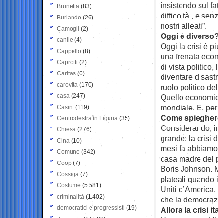
insistendo sul fa
Brunetta
(83)
difficoltà , e se
Burlando
(26)
nostri alleati”.
Camogli
(2)
Oggi è diverso
canile
(4)
Oggi la crisi è 
Cappello
(8)
una frenata econ
Caprotti
(2)
di vista politico,
Caritas
(6)
diventare disastr
carovita
(170)
ruolo politico de
casa
(247)
Quello economic
mondiale. E, per
Casini
(119)
Come spieghere
Centrodestra in Liguria
(35)
Considerando, inn
Chiesa
(276)
grande: la crisi
Cina
(10)
mesi fa abbiamo 
Comune
(342)
casa madre del p
Coop
(7)
Boris Johnson. M
Cossiga
(7)
plateali quando 
Costume
(5.581)
Uniti d’America,
criminalità
(1.402)
che la democraz
democratici e progressisti
(19)
Allora la crisi 