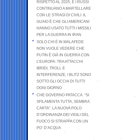
RISPETTO AL 2025, E I RUSSI
CONTINUANO A MARTELLARE
CON LE STRAGI DI CIVILI. IL
GUAIO È CHE GLI AMERICANI
HANNO USATO TUTTI I MISSILI
PER LA GUERRA IN IRAN
SOLO CHI È IN MALAFEDE
NON VUOLE VEDERE CHE
PUTIN È GIÀ IN GUERRA CON
L’EUROPA: TRA ATTACCHI
IBRIDI, TROLL E
INTERFERENZE, I BLITZ SONO
SOTTO GLI OCCHI DI TUTTI
OGNI GIORNO
CHE GOVERNO PATACCA. “SI
SFILAMENTA TUTTA, SEMBRA
CARTA”. LA NUOVA POLO
D’ORDINANZA DEI VIGILI DEL
FUOCO SI STRAPPA CON UN
PO’ D’ACQUA