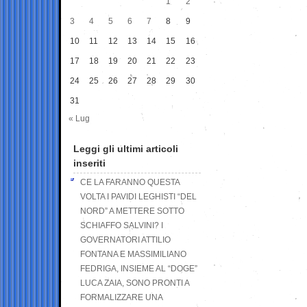
1
2
3
4
5
6
7
8
9
10
11
12
13
14
15
16
17
18
19
20
21
22
23
24
25
26
27
28
29
30
31
« Lug
Leggi gli ultimi articoli
inseriti
CE LA FARANNO QUESTA
VOLTA I PAVIDI LEGHISTI “DEL
NORD” A METTERE SOTTO
SCHIAFFO SALVINI? I
GOVERNATORI ATTILIO
FONTANA E MASSIMILIANO
FEDRIGA, INSIEME AL “DOGE”
LUCA ZAIA, SONO PRONTI A
FORMALIZZARE UNA