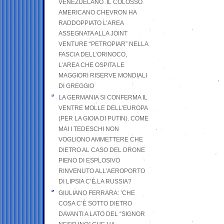
VENEZUELANO .IL COLOSSO
AMERICANO CHEVRON HA
RADDOPPIATO L’AREA
ASSEGNATA ALLA JOINT
VENTURE “PETROPIAR” NELLA
FASCIA DELL’ORINOCO,
L’AREA CHE OSPITA LE
MAGGIORI RISERVE MONDIALI
DI GREGGIO
LA GERMANIA SI CONFERMA IL
VENTRE MOLLE DELL’EUROPA
(PER LA GIOIA DI PUTIN). COME
MAI I TEDESCHI NON
VOGLIONO AMMETTERE CHE
DIETRO AL CASO DEL DRONE
PIENO DI ESPLOSIVO
RINVENUTO ALL’AEROPORTO
DI LIPSIA C’È LA RUSSIA?
GIULIANO FERRARA: ’CHE
COSA C’È SOTTO DIETRO
DAVANTI A LATO DEL “SIGNOR