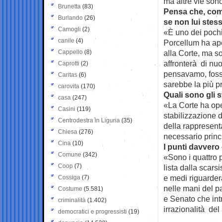
ma altre vie son
Brunetta
(83)
Pensa che, come 
Burlando
(26)
se non lui stes
Camogli
(2)
«È uno dei pochi 
canile
(4)
Porcellum ha ape
Cappello
(8)
alla Corte, ma s
affronterà di nuo
Caprotti
(2)
pensavamo, fosse
Caritas
(6)
sarebbe la più p
carovita
(170)
Quali sono gli s
casa
(247)
«La Corte ha oper
Casini
(119)
stabilizzazione d
Centrodestra in Liguria
(35)
della rappresent
Chiesa
(276)
necessario princ
Cina
(10)
I punti davvero 
Comune
(342)
«Sono i quattro p
Coop
(7)
lista dalla scarsi
e medi riguarderà
Cossiga
(7)
nelle mani del pa
Costume
(5.581)
e Senato che int
criminalità
(1.402)
irrazionalità del
democratici e progressisti
(19)