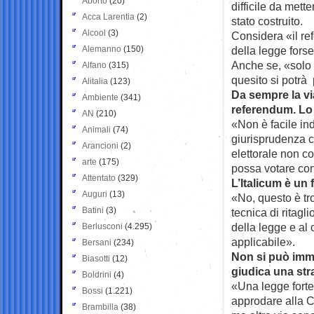
Aborto
(20)
difficile da mett
Acca Larentia
(2)
stato costruito.
Alcool
(3)
Considera «il ref
Alemanno
(150)
della legge forse
Anche se, «solo u
Alfano
(315)
quesito si potrà 
Alitalia
(123)
Da sempre la via
Ambiente
(341)
referendum. Lo 
AN
(210)
«Non è facile in
Animali
(74)
giurisprudenza c
Arancioni
(2)
elettorale non co
arte
(175)
possa votare con
Attentato
(329)
L’Italicum è un 
Auguri
(13)
«No, questo è tr
Batini
(3)
tecnica di ritagl
della legge e al
Berlusconi
(4.295)
applicabile».
Bersani
(234)
Non si può imma
Biasotti
(12)
giudica una str
Boldrini
(4)
«Una legge forte
Bossi
(1.221)
approdare alla Co
Brambilla
(38)