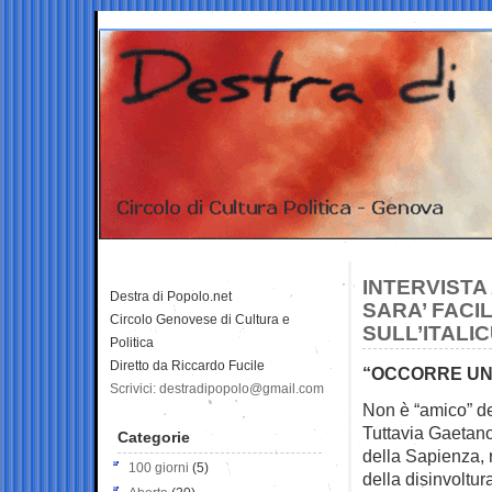
INTERVISTA
Destra di Popolo.net
SARA’ FACI
Circolo Genovese di Cultura e
SULL’ITALI
Politica
Diretto da Riccardo Fucile
“OCCORRE UNA 
Scrivici: destradipopolo@gmail.com
Non è “amico” del
Tuttavia Gaetano 
Categorie
della Sapienza, r
100 giorni
(5)
della disinvoltur