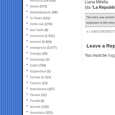
denuncia
(14.528)
Liana Milella
destra
(573)
(da “
La Repubbl
destradipopolo
(99)
This entry was posted o
Di Pietro
(101)
responses to this entr
Diritti civili
(276)
don Gallo
(9)
«
LA BECERODESTR
economia
(2.331)
elezioni
(3.303)
Leave a Rep
emergenza
(3.077)
Energia
(45)
You must be
log
Esselunga
(2)
Esteri
(784)
Eugenetica
(3)
Europa
(1.314)
Fassino
(13)
federalismo
(167)
Ferrara
(21)
Ferretti
(6)
ferrovie
(133)
finanziaria
(325)