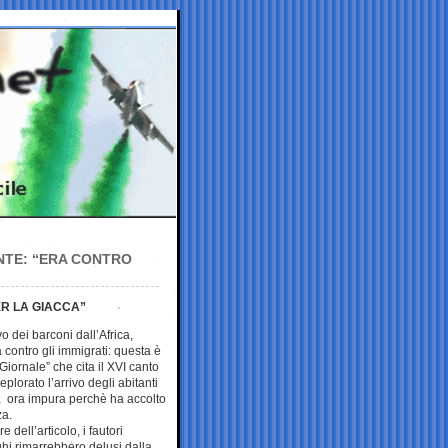
NTE: “ERA CONTRO
ER LA GIACCA”
vo dei barconi dall’Africa,
a contro gli immigrati: questa è
 Giornale” che cita il XVI canto
plorato l’arrivo degli abitanti
tà ora impura perchè ha accolto
za.
 dell’articolo, i fautori
ghi rimarrebbero delusi dalla