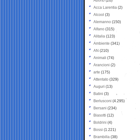
Aborto
(20)
Acca Larentia
(2)
Alcool
(3)
Alemanno
(150)
Alfano
(315)
Alitalia
(123)
Ambiente
(341)
AN
(210)
Animali
(74)
Arancioni
(2)
arte
(175)
Attentato
(329)
Auguri
(13)
Batini
(3)
Berlusconi
(4.295)
Bersani
(234)
Biasotti
(12)
Boldrini
(4)
Bossi
(1.221)
Brambilla
(38)