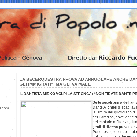
LA BECERODESTRA PROVA AD ARRUOLARE ANCHE DA
GLI IMMIGRATI”, MA GLI VA MALE
IL DANTISTA MIRKO VOLPI LA STRONCA: “NON TIRATE DANTE P
Sette secoli prima dell’arri
Dante Alighieri si scagliav
il.com
la lettura del quotidiano “Il
del Paradiso, dove viene de
del contado a Firenze, cit
genti di diversa provenien
Per questo, secondo l’autore
dell’accoglienza dei profu