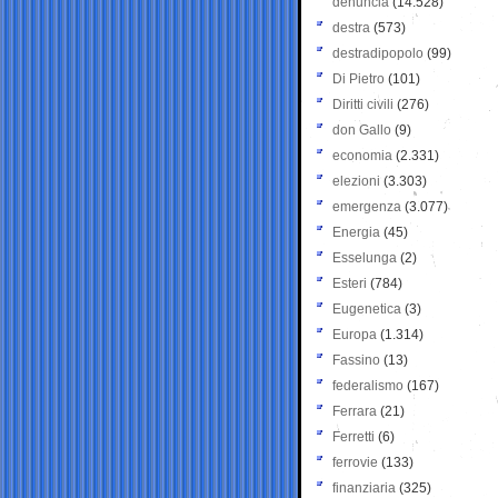
denuncia
(14.528)
destra
(573)
destradipopolo
(99)
Di Pietro
(101)
Diritti civili
(276)
don Gallo
(9)
economia
(2.331)
elezioni
(3.303)
emergenza
(3.077)
Energia
(45)
Esselunga
(2)
Esteri
(784)
Eugenetica
(3)
Europa
(1.314)
Fassino
(13)
federalismo
(167)
Ferrara
(21)
Ferretti
(6)
ferrovie
(133)
finanziaria
(325)