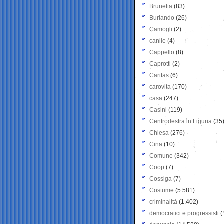
Brunetta
(83)
Burlando
(26)
Camogli
(2)
canile
(4)
Cappello
(8)
Caprotti
(2)
Caritas
(6)
carovita
(170)
casa
(247)
Casini
(119)
Centrodestra in Liguria
(35
Chiesa
(276)
Cina
(10)
Comune
(342)
Coop
(7)
Cossiga
(7)
Costume
(5.581)
criminalità
(1.402)
democratici e progressisti
(