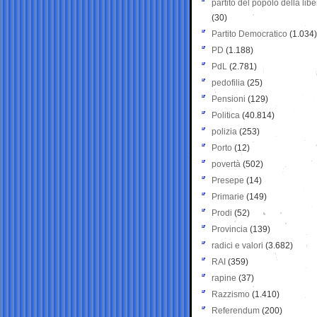
partito del popolo della libe
(30)
Partito Democratico
(1.034)
PD
(1.188)
PdL
(2.781)
pedofilia
(25)
Pensioni
(129)
Politica
(40.814)
polizia
(253)
Porto
(12)
povertà
(502)
Presepe
(14)
Primarie
(149)
Prodi
(52)
Provincia
(139)
radici e valori
(3.682)
RAI
(359)
rapine
(37)
Razzismo
(1.410)
Referendum
(200)