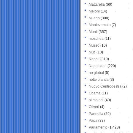
Mattarella
(60)
Meloni
(14)
Milano
(300)
Montezemolo
(7)
Monti
(357)
moschea
(11)
Musso
(10)
Muti
(10)
Napoli
(319)
Napolitano
(220)
no global
(5)
notte bianca
(3)
Nuovo Centrodestra
(2)
Obama
(11)
olimpiadi
(40)
Oliveri
(4)
Pannella
(29)
Papa
(33)
Parlamento
(1.428)