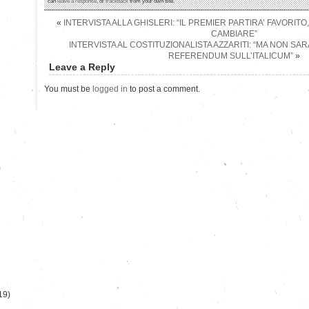
can
leave a response
, or
trackback
from your own site.
«
INTERVISTA ALLA GHISLERI: “IL PREMIER PARTIRA’ FAVORITO
CAMBIARE”
INTERVISTA AL COSTITUZIONALISTA AZZARITI: “MA NON SAR
REFERENDUM SULL’ITALICUM”
»
Leave a Reply
You must be
logged in
to post a comment.
)
19)