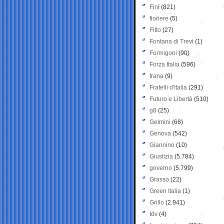
Fini
(821)
fioriere
(5)
Fitto
(27)
Fontana di Trevi
(1)
Formigoni
(90)
Forza Italia
(596)
frana
(9)
Fratelli d'Italia
(291)
Futuro e Libertà
(510)
g8
(25)
Gelmini
(68)
Genova
(542)
Giannino
(10)
Giustizia
(5.784)
governo
(5.799)
Grasso
(22)
Green Italia
(1)
Grillo
(2.941)
Idv
(4)