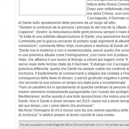
lettura della Divina Comm
Dopo aver sottolineato ch
era della Chiesa, così com
Cacciaguida, Il Giornale c
di Dante sullo spostamento delle persone da un luogo all’altro:
“Sempre la confusion de le persone / principio fu del mal de la cittade, 
s’appone”. Ovvero: la mescolanza delle genti provoca sempre il male del
“Si tratta di una indebita attualizzazione di Dante, una operazione forzat
Commedia per la giacca cercando di portarlo sugli argomenti di attuali
convinzioni”, commenta Mirko Volpi, ricercatore e studioso di Dante all
“Dante non è moderno e non è modernizzabile, perciò quello che scriv
in una polemica attuale come l’immigrazione, così come non si poteva u
Volpi, che affianca il suo lavoro di filologo a volumi più leggeri come “Il D
senso reale delle terzine citate da Il Giornale: “Il dialogo con Cacciagui
polemica differente: quella che Dante ha sempre nutrito nei confronti del
ricchezza. Il trasferimento di commercianti e artigiani dal contado a F
conseguenza della fame di denaro, e perciò giudicato negativo e portat
che secondo la sua visione un tempo era stata pura e incontaminata”.
“Fare un parallelo tra lo spostamento di qualche centinaio di persone da
essere nemmeno lontanamente paragonabile con l’esodo dei profughi 
Mediterraneo: anche questa è una forte sproporzione che indica una m
Dante. Non è Dante a dover arrivare nel 2015, siamo noi a dover tornare
del suo tempo, con i valori eterni che promuove”.
Ma forse l’immagine di chi è mosso solo da una visione egoistica delle c
di ricchezza” si addice proprio ai teorici razzisti di casa nostra.
This entry was posted on martedì, Maggio 5th, 2015 at 22:54 and is filed under
denuncia
. You can follow any respo