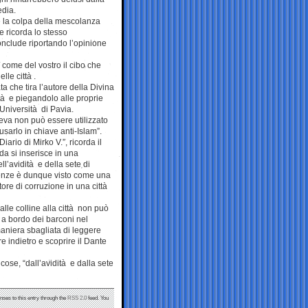
edia.
e la colpa della mescolanza
e ricorda lo stesso
onclude riportando l’opinione
/ come del vostro il cibo che
le città .
a che tira l’autore della Divina
tà e piegandolo alle proprie
’Università di Pavia.
eva non può essere utilizzato
sarlo in chiave anti-Islam”.
iario di Mirko V.”, ricorda il
da si inserisce in una
l’avidità e della sete di
irenze è dunque visto come una
ore di corruzione in una città
lle colline alla città non può
a bordo dei barconi nel
aniera sbagliata di leggere
 indietro e scoprire il Dante
ose, “dall’avidità e dalla sete
nses to this entry through the
RSS 2.0
feed. You