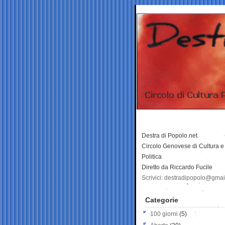
Destra di Popolo.net
Circolo Genovese di Cultura e
Politica
Diretto da Riccardo Fucile
Scrivici: destradipopolo@gma
Categorie
100 giorni
(5)