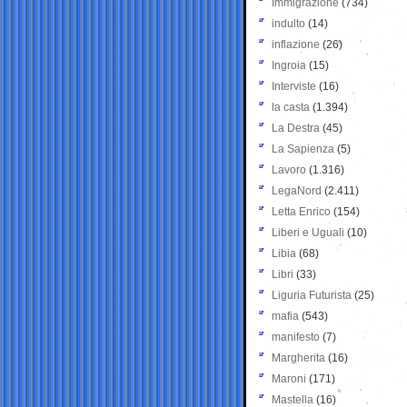
Immigrazione
(734)
indulto
(14)
inflazione
(26)
Ingroia
(15)
Interviste
(16)
la casta
(1.394)
La Destra
(45)
La Sapienza
(5)
Lavoro
(1.316)
LegaNord
(2.411)
Letta Enrico
(154)
Liberi e Uguali
(10)
Libia
(68)
Libri
(33)
Liguria Futurista
(25)
mafia
(543)
manifesto
(7)
Margherita
(16)
Maroni
(171)
Mastella
(16)