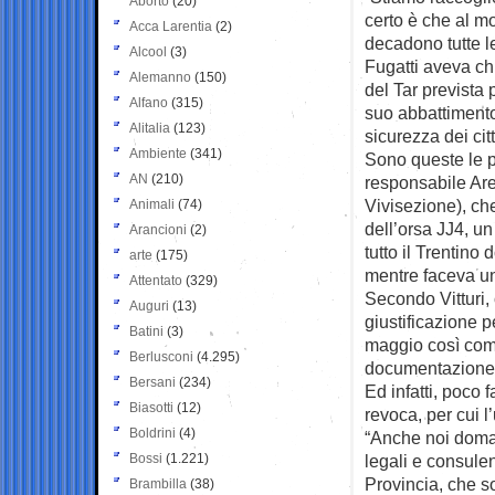
Aborto
(20)
certo è che al mo
Acca Larentia
(2)
decadono tutte le
Alcool
(3)
Fugatti aveva ch
Alemanno
(150)
del Tar prevista 
Alfano
(315)
suo abbattiment
Alitalia
(123)
sicurezza dei citt
Ambiente
(341)
Sono queste le p
AN
(210)
responsabile Are
Vivisezione), ch
Animali
(74)
dell’orsa JJ4, un
Arancioni
(2)
tutto il Trentino
arte
(175)
mentre faceva un
Attentato
(329)
Secondo Vitturi, 
Auguri
(13)
giustificazione p
Batini
(3)
maggio così come
Berlusconi
(4.295)
documentazione r
Bersani
(234)
Ed infatti, poco f
Biasotti
(12)
revoca, per cui l
Boldrini
(4)
“Anche noi doman
Bossi
(1.221)
legali e consulen
Provincia, che s
Brambilla
(38)