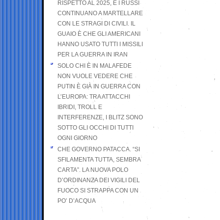
RISPETTO AL 2025, E I RUSSI
CONTINUANO A MARTELLARE
CON LE STRAGI DI CIVILI. IL
GUAIO È CHE GLI AMERICANI
HANNO USATO TUTTI I MISSILI
PER LA GUERRA IN IRAN
SOLO CHI È IN MALAFEDE
NON VUOLE VEDERE CHE
PUTIN È GIÀ IN GUERRA CON
L’EUROPA: TRA ATTACCHI
IBRIDI, TROLL E
INTERFERENZE, I BLITZ SONO
SOTTO GLI OCCHI DI TUTTI
OGNI GIORNO
CHE GOVERNO PATACCA. “SI
SFILAMENTA TUTTA, SEMBRA
CARTA”. LA NUOVA POLO
D’ORDINANZA DEI VIGILI DEL
FUOCO SI STRAPPA CON UN
PO’ D’ACQUA