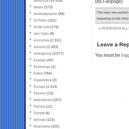
denuncia
(14.528)
(da Fanpage)
destra
(573)
This entry was posted o
destradipopolo
(99)
responses to this entr
Di Pietro
(101)
Diritti civili
(276)
«
INTERVISTA AL
don Gallo
(9)
economia
(2.331)
Leave a Rep
elezioni
(3.303)
emergenza
(3.077)
You must be
log
Energia
(45)
Esselunga
(2)
Esteri
(784)
Eugenetica
(3)
Europa
(1.314)
Fassino
(13)
federalismo
(167)
Ferrara
(21)
Ferretti
(6)
ferrovie
(133)
finanziaria
(325)