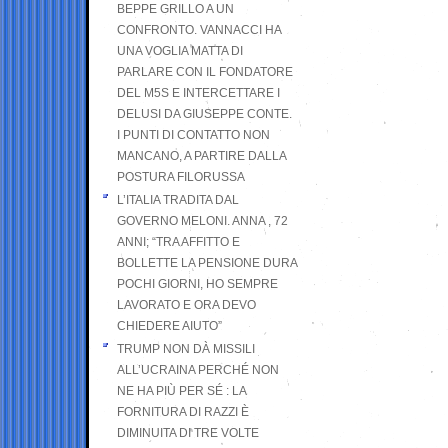
BEPPE GRILLO A UN
CONFRONTO. VANNACCI HA
UNA VOGLIA MATTA DI
PARLARE CON IL FONDATORE
DEL M5S E INTERCETTARE I
DELUSI DA GIUSEPPE CONTE.
I PUNTI DI CONTATTO NON
MANCANO, A PARTIRE DALLA
POSTURA FILORUSSA
L’ITALIA TRADITA DAL
GOVERNO MELONI. ANNA , 72
ANNI; “TRA AFFITTO E
BOLLETTE LA PENSIONE DURA
POCHI GIORNI, HO SEMPRE
LAVORATO E ORA DEVO
CHIEDERE AIUTO”
TRUMP NON DÀ MISSILI
ALL’UCRAINA PERCHÉ NON
NE HA PIÙ PER SÉ : LA
FORNITURA DI RAZZI È
DIMINUITA DI TRE VOLTE