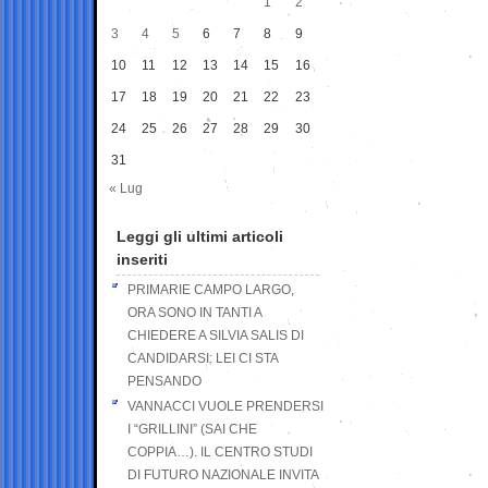
1
2
3
4
5
6
7
8
9
10
11
12
13
14
15
16
17
18
19
20
21
22
23
24
25
26
27
28
29
30
31
« Lug
Leggi gli ultimi articoli
inseriti
PRIMARIE CAMPO LARGO,
ORA SONO IN TANTI A
CHIEDERE A SILVIA SALIS DI
CANDIDARSI: LEI CI STA
PENSANDO
VANNACCI VUOLE PRENDERSI
I “GRILLINI” (SAI CHE
COPPIA…). IL CENTRO STUDI
DI FUTURO NAZIONALE INVITA