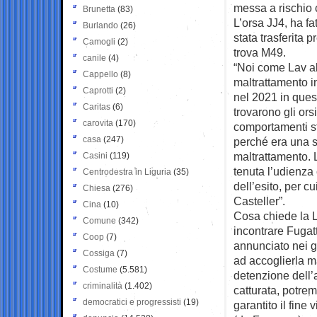
messa a rischio 
Brunetta
(83)
L’orsa JJ4, ha f
Burlando
(26)
stata trasferita 
Camogli
(2)
trova M49.
canile
(4)
“Noi come Lav a
Cappello
(8)
maltrattamento in
Caprotti
(2)
nel 2021 in quest
Caritas
(6)
trovarono gli or
carovita
(170)
comportamenti st
casa
(247)
perché era una s
maltrattamento. L
Casini
(119)
tenuta l’udienza
Centrodestra in Liguria
(35)
dell’esito, per c
Chiesa
(276)
Casteller”.
Cina
(10)
Cosa chiede la 
Comune
(342)
incontrare Fugatt
Coop
(7)
annunciato nei gi
Cossiga
(7)
ad accoglierla m
Costume
(5.581)
detenzione dell’
criminalità
(1.402)
catturata, potre
democratici e progressisti
(19)
garantito il fine 