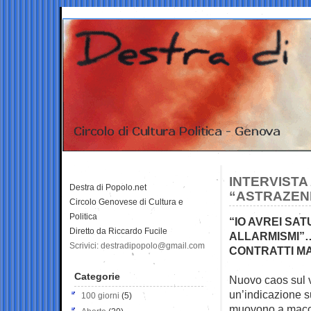
INTERVISTA
Destra di Popolo.net
“ASTRAZENE
Circolo Genovese di Cultura e
Politica
“IO AVREI SAT
Diretto da Riccardo Fucile
ALLARMISMI”…
Scrivici: destradipopolo@gmail.com
CONTRATTI MA
Categorie
Nuovo caos sul va
un’indicazione
s
100 giorni
(5)
muovono a macch