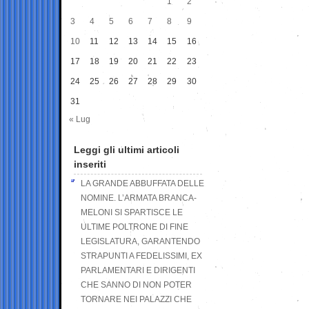
1
2
3
4
5
6
7
8
9
10
11
12
13
14
15
16
17
18
19
20
21
22
23
24
25
26
27
28
29
30
31
« Lug
Leggi gli ultimi articoli
inseriti
LA GRANDE ABBUFFATA DELLE
NOMINE. L’ARMATA BRANCA-
MELONI SI SPARTISCE LE
ULTIME POLTRONE DI FINE
LEGISLATURA, GARANTENDO
STRAPUNTI A FEDELISSIMI, EX
PARLAMENTARI E DIRIGENTI
CHE SANNO DI NON POTER
TORNARE NEI PALAZZI CHE