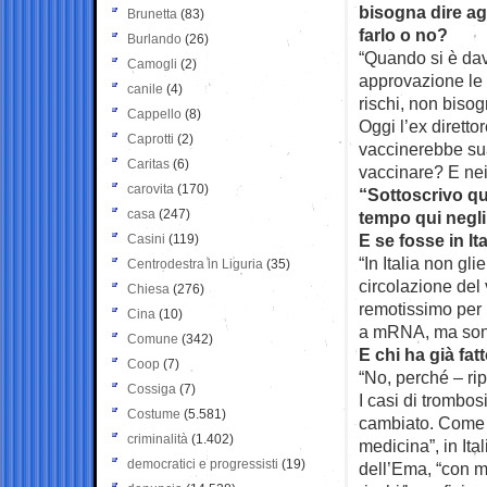
bisogna dire ag
Brunetta
(83)
farlo o no?
Burlando
(26)
“Quando si è dav
Camogli
(2)
approvazione le 
canile
(4)
rischi, non biso
Cappello
(8)
Oggi l’ex dirett
Caprotti
(2)
vaccinerebbe sua
Caritas
(6)
vaccinare? E nei
carovita
(170)
“Sottoscrivo que
casa
(247)
tempo qui negli
E se fosse in It
Casini
(119)
“In Italia non gl
Centrodestra in Liguria
(35)
circolazione del 
Chiesa
(276)
remotissimo per
Cina
(10)
a mRNA, ma sono 
Comune
(342)
E chi ha già fat
Coop
(7)
“No, perché – rip
Cossiga
(7)
I casi di trombos
Costume
(5.581)
cambiato. Come T
criminalità
(1.402)
medicina”, in Ita
democratici e progressisti
(19)
dell’Ema, “con m