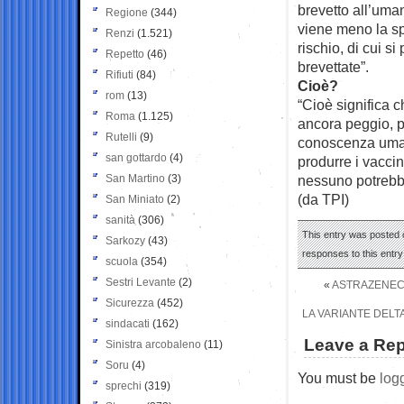
brevetto all’uman
Regione
(344)
viene meno la spi
Renzi
(1.521)
rischio, di cui 
Repetto
(46)
brevettate”.
Rifiuti
(84)
Cioè?
rom
(13)
“Cioè significa 
Roma
(1.125)
ancora peggio, p
Rutelli
(9)
conoscenza umana
san gottardo
(4)
produrre i vaccin
San Martino
(3)
nessuno potrebbe 
(da TPI)
San Miniato
(2)
sanità
(306)
This entry was posted o
Sarkozy
(43)
responses to this entr
scuola
(354)
Sestri Levante
(2)
«
ASTRAZENECA
Sicurezza
(452)
LA VARIANTE DELTA
sindacati
(162)
Leave a Rep
Sinistra arcobaleno
(11)
Soru
(4)
You must be
log
sprechi
(319)