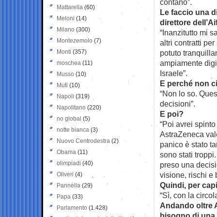
contano”.
Mattarella
(60)
Le faccio una d
Meloni
(14)
direttore dell’
Milano
(300)
“Inanzitutto mi s
Montezemolo
(7)
altri contratti pe
Monti
(357)
potuto tranquill
ampiamente digit
moschea
(11)
Israele”.
Musso
(10)
E perché non ci
Muti
(10)
“Non lo so. Que
Napoli
(319)
decisioni”.
Napolitano
(220)
E poi?
no global
(5)
“Poi avrei spinto
notte bianca
(3)
AstraZeneca vale
Nuovo Centrodestra
(2)
panico è stato ta
Obama
(11)
sono stati troppi
olimpiadi
(40)
preso una decisio
visione, rischi e
Oliveri
(4)
Quindi, per capi
Pannella
(29)
“Sì, con la circo
Papa
(33)
Andando oltre A
Parlamento
(1.428)
bisogno di una 