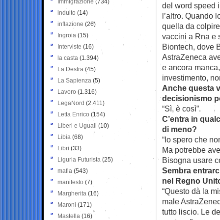
Immigrazione
(734)
del word speed in
indulto
(14)
l’altro. Quando 
inflazione
(26)
quella da colpir
Ingroia
(15)
vaccini a Rna e 
Biontech, dove B
Interviste
(16)
AstraZeneca avev
la casta
(1.394)
e ancora manca, 
La Destra
(45)
investimento, no
La Sapienza
(5)
Anche questa vo
Lavoro
(1.316)
decisionismo po
LegaNord
(2.411)
“Sì, è così”.
Letta Enrico
(154)
C’entra in qual
Liberi e Uguali
(10)
di meno?
Libia
(68)
“Io spero che non
Libri
(33)
Ma potrebbe aver
Bisogna usare c
Liguria Futurista
(25)
Sembra entrarc
mafia
(543)
nel Regno Unito
manifesto
(7)
“Questo dà la mi
Margherita
(16)
male AstraZeneca
Maroni
(171)
tutto liscio. Le 
Mastella
(16)