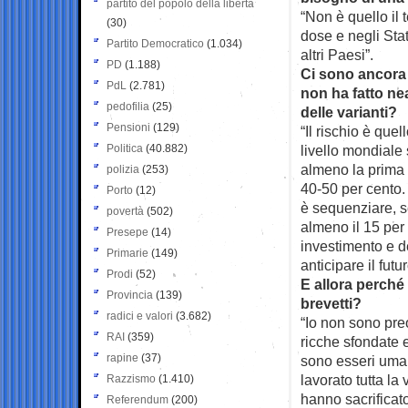
partito del popolo della libertà
“Non è quello il 
(30)
dose e negli Stati
Partito Democratico
(1.034)
altri Paesi”.
PD
(1.188)
Ci sono ancora 
PdL
(2.781)
non ha fatto ne
pedofilia
(25)
delle varianti?
Pensioni
(129)
“Il rischio è que
Politica
(40.882)
livello mondiale 
almeno la prima i
polizia
(253)
40-50 per cento.
Porto
(12)
è sequenziare, s
povertà
(502)
almeno il 15 per 
Presepe
(14)
investimento e d
Primarie
(149)
anticipare il futur
Prodi
(52)
E allora perché
Provincia
(139)
brevetti?
radici e valori
(3.682)
“Io non sono pre
RAI
(359)
ricche sfondate e
rapine
(37)
sono esseri uman
lavorato tutta la
Razzismo
(1.410)
hanno sacrificat
Referendum
(200)