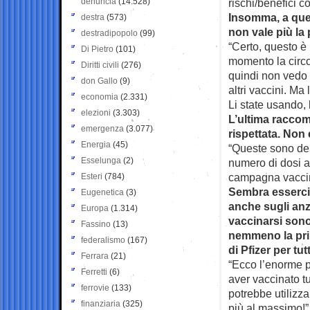
denuncia
(14.528)
rischi/benefici c
Insomma, a ques
destra
(573)
non vale più la
destradipopolo
(99)
“Certo, questo è
Di Pietro
(101)
momento la circo
Diritti civili
(276)
quindi non vedo 
don Gallo
(9)
altri vaccini. Ma 
economia
(2.331)
Li state usando, l
elezioni
(3.303)
L’ultima raccoma
emergenza
(3.077)
rispettata. Non 
Energia
(45)
“Queste sono dell
Esselunga
(2)
numero di dosi a
campagna vaccina
Esteri
(784)
Sembra esserci 
Eugenetica
(3)
anche sugli anzia
Europa
(1.314)
vaccinarsi sono
Fassino
(13)
nemmeno la prim
federalismo
(167)
di Pfizer per tut
Ferrara
(21)
“Ecco l’enorme p
Ferretti
(6)
aver vaccinato tu
ferrovie
(133)
potrebbe utilizza
finanziaria
(325)
più al massimo!”