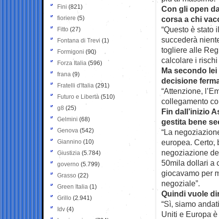
Fini
(821)
Con gli open da
fioriere
(5)
corsa a chi vac
“Questo è stato i
Fitto
(27)
succederà niente
Fontana di Trevi
(1)
togliere alle Re
Formigoni
(90)
calcolare i risch
Forza Italia
(596)
Ma secondo lei 
frana
(9)
decisione ferma
Fratelli d'Italia
(291)
“Attenzione, l’Em
Futuro e Libertà
(510)
collegamento con 
g8
(25)
Fin dall’inizio 
Gelmini
(68)
gestita bene s
Genova
(542)
“La negoziazione
europea. Certo, 
Giannino
(10)
negoziazione dei
Giustizia
(5.784)
50mila dollari a 
governo
(5.799)
giocavamo per mi
Grasso
(22)
negoziale”.
Green Italia
(1)
Quindi vuole dir
Grillo
(2.941)
“Sì, siamo andati
Idv
(4)
Uniti e Europa è 