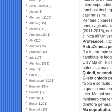
Aborto
(20)
interrompe addiri
Acca Larentia
(2)
trombosi riecheg
Alcool
(3)
casi rarissimi.
Alemanno
(150)
Per fare chiarez
Alfano
(315)
anni, cagliaritan
Alitalia
(123)
(2011-2016), ord
Ambiente
(341)
clinica all’Unive
AN
(210)
Professore, il C
AstraZeneca pe
Animali
(74)
“La interrompo su
Arancioni
(2)
cambiate le leggi
arte
(175)
Cts? Ma chi è il 
Attentato
(329)
polemica, ma m
Auguri
(13)
Quindi, secondo 
Batini
(3)
Glielo chiedo pe
Berlusconi
(4.295)
“Solo e soltanto 
Bersani
(234)
a questo momento
Biasotti
(12)
tutto. Ma poi son
Boldrini
(4)
ministero che ten
Bossi
(1.221)
direttore general
Ma soprattutto:
Brambilla
(38)