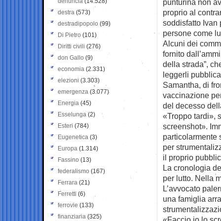
denuncia
(14.528)
punturina non a
proprio al contr
destra
(573)
soddisfatto Ivan 
destradipopolo
(99)
persone come lui
Di Pietro
(101)
Alcuni dei comm
Diritti civili
(276)
fornito dall’amm
don Gallo
(9)
della strada”, c
economia
(2.331)
leggerli pubblic
elezioni
(3.303)
Samantha, di fron
emergenza
(3.077)
vaccinazione per 
Energia
(45)
del decesso dell
Esselunga
(2)
«Troppo tardi», s
screenshot». Imm
Esteri
(784)
particolarmente 
Eugenetica
(3)
per strumentaliz
Europa
(1.314)
il proprio pubbli
Fassino
(13)
La cronologia de
federalismo
(167)
per lutto. Nella 
Ferrara
(21)
L’avvocato paler
Ferretti
(6)
una famiglia arr
ferrovie
(133)
strumentalizzazi
finanziaria
(325)
«Faccio io lo s