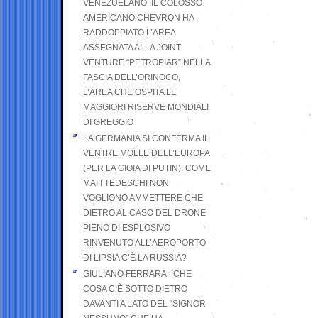
VENEZUELANO .IL COLOSSO
AMERICANO CHEVRON HA
RADDOPPIATO L’AREA
ASSEGNATA ALLA JOINT
VENTURE “PETROPIAR” NELLA
FASCIA DELL’ORINOCO,
L’AREA CHE OSPITA LE
MAGGIORI RISERVE MONDIALI
DI GREGGIO
LA GERMANIA SI CONFERMA IL
VENTRE MOLLE DELL’EUROPA
(PER LA GIOIA DI PUTIN). COME
MAI I TEDESCHI NON
VOGLIONO AMMETTERE CHE
DIETRO AL CASO DEL DRONE
PIENO DI ESPLOSIVO
RINVENUTO ALL’AEROPORTO
DI LIPSIA C’È LA RUSSIA?
GIULIANO FERRARA: ’CHE
COSA C’È SOTTO DIETRO
DAVANTI A LATO DEL “SIGNOR