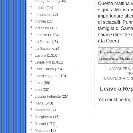
Immigrazione
(734)
Questa mattina v
indulto
(14)
signora Marisa V
inflazione
(26)
importunare ulte
Ingroia
(15)
di sciacalli. Pur
famiglia di Sama
Interviste
(16)
spiace dire che n
la casta
(1.394)
(da Open)
La Destra
(45)
La Sapienza
(5)
This entry was posted o
Lavoro
(1.316)
responses to this entr
LegaNord
(2.411)
«
VOGHERA, L
Letta Enrico
(154)
TR
Liberi e Uguali
(10)
IL GOVERNATORE
Libia
(68)
Leave a Rep
Libri
(33)
Liguria Futurista
(25)
You must be
log
mafia
(543)
manifesto
(7)
Margherita
(16)
Maroni
(171)
Mastella
(16)