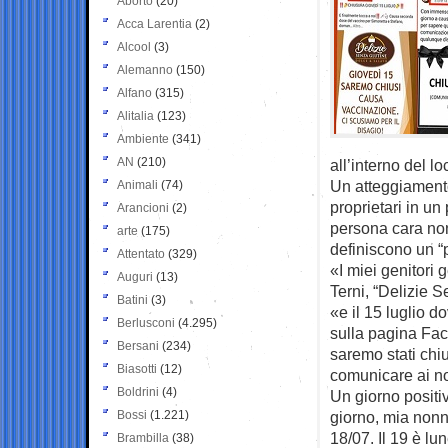
Aborto
(20)
Acca Larentia
(2)
Alcool
(3)
Alemanno
(150)
Alfano
(315)
Alitalia
(123)
Ambiente
(341)
AN
(210)
all’interno del 
Un atteggiamento
Animali
(74)
proprietari in un
Arancioni
(2)
persona cara non
arte
(175)
definiscono un “p
Attentato
(329)
«I miei genitori
Auguri
(13)
Terni, “Delizie S
Batini
(3)
«e il 15 luglio 
Berlusconi
(4.295)
sulla pagina Fac
Bersani
(234)
saremo stati chi
Biasotti
(12)
comunicare ai nost
Boldrini
(4)
Un giorno positiv
Bossi
(1.221)
giorno, mia nonn
18/07. Il 19 è lu
Brambilla
(38)