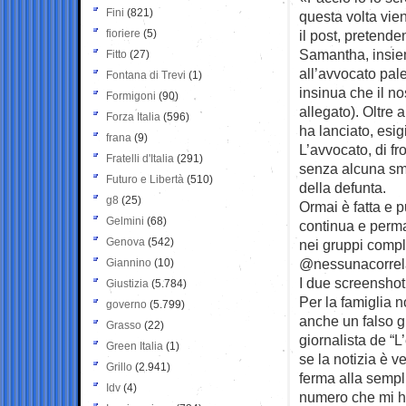
Fini
(821)
questa volta vien
fioriere
(5)
il post, pretend
Samantha, insieme
Fitto
(27)
all’avvocato pal
Fontana di Trevi
(1)
insinua che il no
Formigoni
(90)
allegato). Oltre 
Forza Italia
(596)
ha lanciato, es
frana
(9)
L’avvocato, di fr
Fratelli d'Italia
(291)
senza alcuna sme
Futuro e Libertà
(510)
della defunta.
g8
(25)
Ormai è fatta e 
Gelmini
(68)
continua e perm
Genova
(542)
nei gruppi complo
@nessunacorrel
Giannino
(10)
I due screenshot
Giustizia
(5.784)
Per la famiglia n
governo
(5.799)
anche un falso gi
Grasso
(22)
giornalista de “
Green Italia
(1)
se la notizia è 
Grillo
(2.941)
ferma alla sempl
Idv
(4)
numero che mi ha