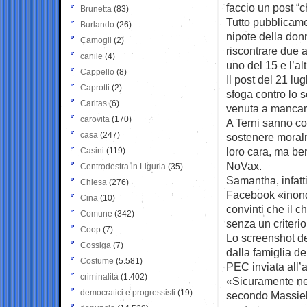
faccio un post “c
Brunetta
(83)
Tutto pubblicam
Burlando
(26)
nipote della donna
Camogli
(2)
riscontrare due a
canile
(4)
uno del 15 e l’alt
Cappello
(8)
Il post del 21 lu
Caprotti
(2)
sfoga contro lo 
Caritas
(6)
venuta a mancar
carovita
(170)
A Terni sanno co
casa
(247)
sostenere moral
loro cara, ma be
Casini
(119)
NoVax.
Centrodestra in Liguria
(35)
Samantha, infatti
Chiesa
(276)
Facebook «inonda
Cina
(10)
convinti che il c
Comune
(342)
senza un criteri
Coop
(7)
Lo screenshot de
Cossiga
(7)
dalla famiglia del
Costume
(5.581)
PEC inviata all’
criminalità
(1.402)
«Sicuramente nes
democratici e progressisti
(19)
secondo Massiele