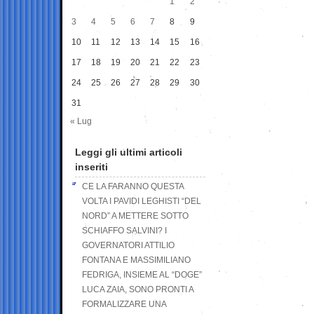
1
2
3
4
5
6
7
8
9
10
11
12
13
14
15
16
17
18
19
20
21
22
23
24
25
26
27
28
29
30
31
« Lug
Leggi gli ultimi articoli
inseriti
CE LA FARANNO QUESTA
VOLTA I PAVIDI LEGHISTI “DEL
NORD” A METTERE SOTTO
SCHIAFFO SALVINI? I
GOVERNATORI ATTILIO
FONTANA E MASSIMILIANO
FEDRIGA, INSIEME AL “DOGE”
LUCA ZAIA, SONO PRONTI A
FORMALIZZARE UNA