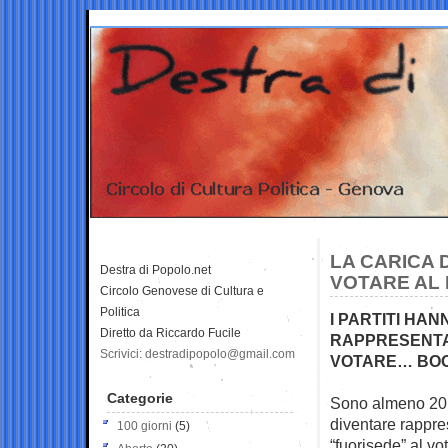
LA CARICA D
Destra di Popolo.net
VOTARE AL 
Circolo Genovese di Cultura e
Politica
I PARTITI HAN
Diretto da Riccardo Fucile
RAPPRESENTAN
Scrivici: destradipopolo@gmail.com
VOTARE… BOOM
Categorie
Sono almeno 20mil
diventare
rappres
100 giorni
(5)
“fuorisede” al v