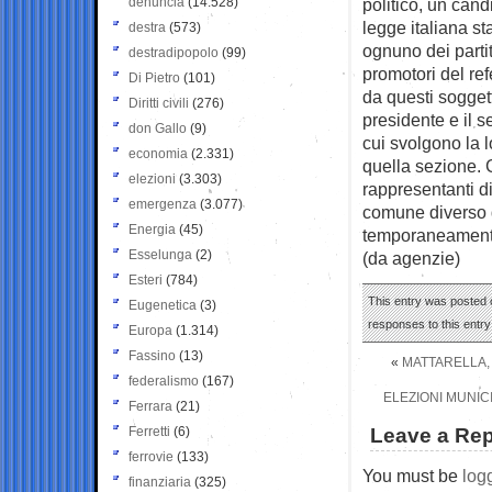
denuncia
(14.528)
politico, un can
legge italiana s
destra
(573)
ognuno dei partit
destradipopolo
(99)
promotori del re
Di Pietro
(101)
da questi soggett
Diritti civili
(276)
presidente e il s
don Gallo
(9)
cui svolgono la lo
economia
(2.331)
quella sezione.
elezioni
(3.303)
rappresentanti di 
emergenza
(3.077)
comune diverso d
Energia
(45)
temporaneament
Esselunga
(2)
(da agenzie)
Esteri
(784)
This entry was posted 
Eugenetica
(3)
responses to this entr
Europa
(1.314)
Fassino
(13)
«
MATTARELLA,
federalismo
(167)
ELEZIONI MUNICI
Ferrara
(21)
Ferretti
(6)
Leave a Rep
ferrovie
(133)
You must be
log
finanziaria
(325)