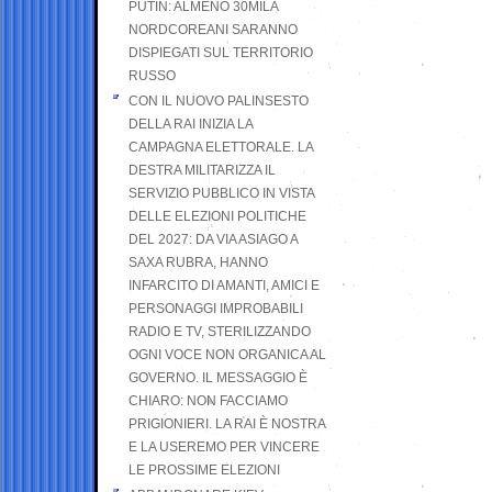
PUTIN: ALMENO 30MILA
NORDCOREANI SARANNO
DISPIEGATI SUL TERRITORIO
RUSSO
CON IL NUOVO PALINSESTO
DELLA RAI INIZIA LA
CAMPAGNA ELETTORALE. LA
DESTRA MILITARIZZA IL
SERVIZIO PUBBLICO IN VISTA
DELLE ELEZIONI POLITICHE
DEL 2027: DA VIA ASIAGO A
SAXA RUBRA, HANNO
INFARCITO DI AMANTI, AMICI E
PERSONAGGI IMPROBABILI
RADIO E TV, STERILIZZANDO
OGNI VOCE NON ORGANICA AL
GOVERNO. IL MESSAGGIO È
CHIARO: NON FACCIAMO
PRIGIONIERI. LA RAI È NOSTRA
E LA USEREMO PER VINCERE
LE PROSSIME ELEZIONI