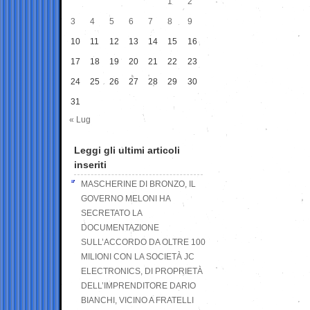
1
2
3
4
5
6
7
8
9
10
11
12
13
14
15
16
17
18
19
20
21
22
23
24
25
26
27
28
29
30
31
« Lug
Leggi gli ultimi articoli
inseriti
MASCHERINE DI BRONZO, IL
GOVERNO MELONI HA
SECRETATO LA
DOCUMENTAZIONE
SULL’ACCORDO DA OLTRE 100
MILIONI CON LA SOCIETÀ JC
ELECTRONICS, DI PROPRIETÀ
DELL’IMPRENDITORE DARIO
BIANCHI, VICINO A FRATELLI