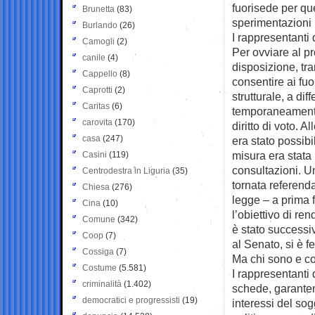
fuorisede per que
Brunetta
(83)
sperimentazioni 
Burlando
(26)
I rappresentanti 
Camogli
(2)
Per ovviare al p
canile
(4)
disposizione, tra
Cappello
(8)
consentire ai fuo
Caprotti
(2)
strutturale, a di
Caritas
(6)
temporaneamente 
carovita
(170)
diritto di voto. 
casa
(247)
era stato possib
misura era stata 
Casini
(119)
consultazioni. U
Centrodestra in Liguria
(35)
tornata referend
Chiesa
(276)
legge – a prima 
Cina
(10)
l’obiettivo di ren
Comune
(342)
è stato successi
Coop
(7)
al Senato, si è f
Cossiga
(7)
Ma chi sono e cos
Costume
(5.581)
I rappresentanti 
criminalità
(1.402)
schede, garanten
democratici e progressisti
(19)
interessi del sog