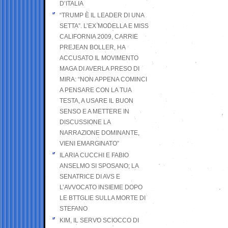
D’ITALIA
“TRUMP È IL LEADER DI UNA
SETTA”. L’EX MODELLA E MISS
CALIFORNIA 2009, CARRIE
PREJEAN BOLLER, HA
ACCUSATO IL MOVIMENTO
MAGA DI AVERLA PRESO DI
MIRA: “NON APPENA COMINCI
A PENSARE CON LA TUA
TESTA, A USARE IL BUON
SENSO E A METTERE IN
DISCUSSIONE LA
NARRAZIONE DOMINANTE,
VIENI EMARGINATO”
ILARIA CUCCHI E FABIO
ANSELMO SI SPOSANO; LA
SENATRICE DI AVS E
L’AVVOCATO INSIEME DOPO
LE BTTGLIE SULLA MORTE DI
STEFANO
KIM, IL SERVO SCIOCCO DI