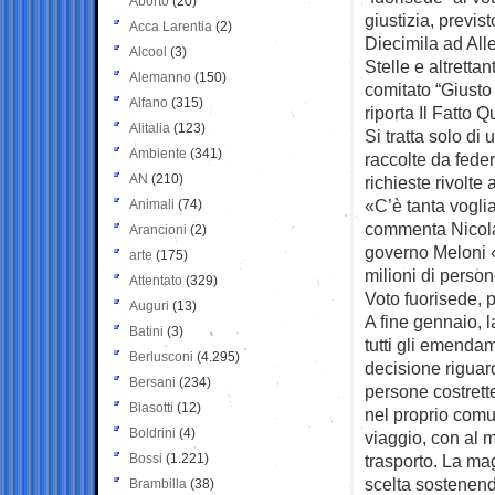
Aborto
(20)
giustizia, previ
Acca Larentia
(2)
Diecimila ad All
Alcool
(3)
Stelle e altrettan
Alemanno
(150)
comitato “Giusto 
Alfano
(315)
riporta Il Fatto Q
Alitalia
(123)
Si tratta solo di
Ambiente
(341)
raccolte da feder
AN
(210)
richieste rivolte
«C’è tanta voglia
Animali
(74)
commenta Nicola F
Arancioni
(2)
governo Meloni «
arte
(175)
milioni di perso
Attentato
(329)
Voto fuorisede, p
Auguri
(13)
A fine gennaio, 
Batini
(3)
tutti gli emendam
Berlusconi
(4.295)
decisione riguarda
Bersani
(234)
persone costrett
Biasotti
(12)
nel proprio comu
Boldrini
(4)
viaggio, con al 
Bossi
(1.221)
trasporto. La mag
scelta sostenendo
Brambilla
(38)