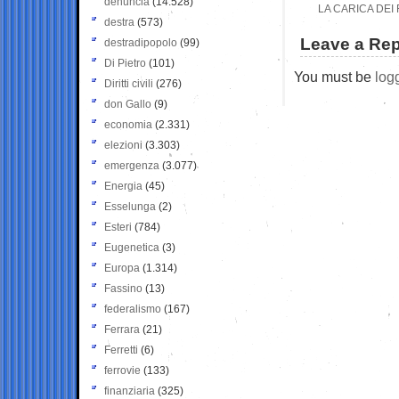
denuncia
(14.528)
LA CARICA DEI
destra
(573)
Leave a Rep
destradipopolo
(99)
Di Pietro
(101)
You must be
log
Diritti civili
(276)
don Gallo
(9)
economia
(2.331)
elezioni
(3.303)
emergenza
(3.077)
Energia
(45)
Esselunga
(2)
Esteri
(784)
Eugenetica
(3)
Europa
(1.314)
Fassino
(13)
federalismo
(167)
Ferrara
(21)
Ferretti
(6)
ferrovie
(133)
finanziaria
(325)