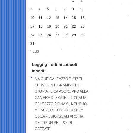
1
2
3
4
5
6
7
8
9
10
11
12
13
14
15
16
17
18
19
20
21
22
23
24
25
26
27
28
29
30
31
« Lug
Leggi gli ultimi articoli
inseriti
MA CHE GALEAZZO DICI? TI
SERVE UN BIGNAMINO DI
STORIA. IL CAPOGRUPPO ALLA
CAMERA DI FRATELLI D’ITALIA,
GALEAZZO BIGNAMI, NEL SUO
ATTACCO SCONSIDERATO A
OSCAR LUIGI SCALFARO HA
DETTO UN BEL PO’ DI
CAZZATE