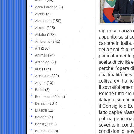
Aborto
(20)
Acca Larentia
(2)
Alcool
(3)
Alemanno
(150)
Alfano
(315)
rappresentanza d
Alitalia
(123)
appunto, se si c
Ambiente
(341)
carcere in Italia
AN
(210)
della finalità di 
particolarmente 
Animali
(74)
scelta di civiltà
Arancioni
(2)
perché l’opera 
arte
(175)
una finalità prev
Attentato
(329)
coltivare», ha ri
Auguri
(13)
Il sovraffollamen
Batini
(3)
Perché tutto ciò
Berlusconi
(4.295)
italiano, su cui 
Bersani
(234)
il Consiglio d’Eu
Biasotti
(12)
fatto capire Mat
Boldrini
(4)
polizia penitenz
Bossi
(1.221)
sovente in condizi
condizioni di sovr
Brambilla
(38)