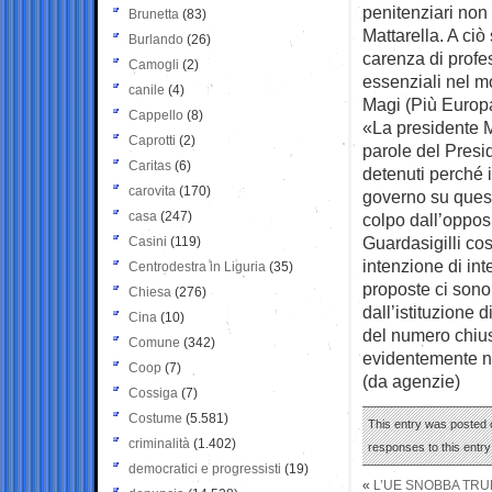
penitenziari non
Brunetta
(83)
Mattarella. A ci
Burlando
(26)
carenza di profe
Camogli
(2)
essenziali nel m
canile
(4)
Magi (Più Europ
Cappello
(8)
«La presidente M
Caprotti
(2)
parole del Presid
Caritas
(6)
detenuti perché i
carovita
(170)
governo su questo
casa
(247)
colpo dall’oppos
Guardasigilli cos
Casini
(119)
intenzione di int
Centrodestra in Liguria
(35)
proposte ci sono,
Chiesa
(276)
dall’istituzione d
Cina
(10)
del numero chius
Comune
(342)
evidentemente no
Coop
(7)
(da agenzie)
Cossiga
(7)
Costume
(5.581)
This entry was posted 
criminalità
(1.402)
responses to this entr
democratici e progressisti
(19)
«
L’UE SNOBBA TRU