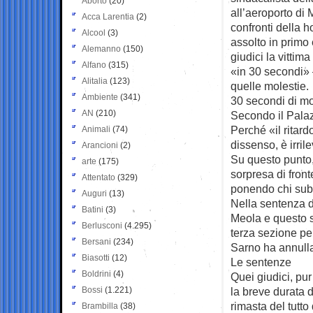
Aborto
(20)
all’aeroporto di
Acca Larentia
(2)
confronti della h
Alcool
(3)
assolto in primo
Alemanno
(150)
giudici la vitti
Alfano
(315)
«in 30 secondi» 
Alitalia
(123)
quelle molestie.
Ambiente
(341)
30 secondi di mo
AN
(210)
Secondo il Palaz
Perché «il ritard
Animali
(74)
dissenso, è irril
Arancioni
(2)
Su questo punto,
arte
(175)
sorpresa di front
Attentato
(329)
ponendo chi subi
Auguri
(13)
Nella sentenza d
Batini
(3)
Meola e questo s
Berlusconi
(4.295)
terza sezione pe
Bersani
(234)
Sarno ha annulla
Biasotti
(12)
Le sentenze
Boldrini
(4)
Quei giudici, pu
Bossi
(1.221)
la breve durata d
rimasta del tutto
Brambilla
(38)