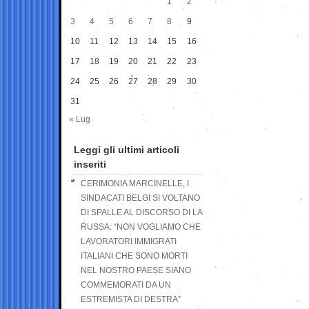
1
2
3
4
5
6
7
8
9
10
11
12
13
14
15
16
17
18
19
20
21
22
23
24
25
26
27
28
29
30
31
« Lug
Leggi gli ultimi articoli
inseriti
CERIMONIA MARCINELLE, I
SINDACATI BELGI SI VOLTANO
DI SPALLE AL DISCORSO DI LA
RUSSA: “NON VOGLIAMO CHE
LAVORATORI IMMIGRATI
ITALIANI CHE SONO MORTI
NEL NOSTRO PAESE SIANO
COMMEMORATI DA UN
ESTREMISTA DI DESTRA”