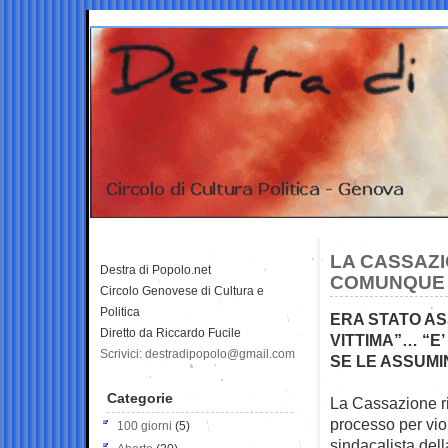
LA CASSAZI
Destra di Popolo.net
COMUNQUE 
Circolo Genovese di Cultura e
Politica
ERA STATO AS
Diretto da Riccardo Fucile
VITTIMA”… “E
Scrivici: destradipopolo@gmail.com
SE LE ASSUMI
Categorie
La Cassazione ri
processo per
vio
100 giorni
(5)
sindacalista del