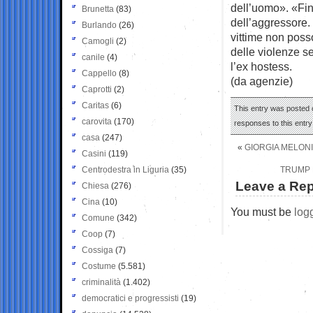
dell’uomo». «Fin
Brunetta
(83)
dell’aggressore. 
Burlando
(26)
vittime non poss
Camogli
(2)
delle violenze s
canile
(4)
l’ex hostess.
Cappello
(8)
(da agenzie)
Caprotti
(2)
Caritas
(6)
This entry was posted o
carovita
(170)
responses to this entr
casa
(247)
«
GIORGIA MELONI
Casini
(119)
Centrodestra in Liguria
(35)
TRUMP P
Leave a Rep
Chiesa
(276)
Cina
(10)
You must be
log
Comune
(342)
Coop
(7)
Cossiga
(7)
Costume
(5.581)
criminalità
(1.402)
democratici e progressisti
(19)