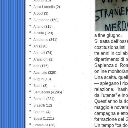
Aborto
(20)
Acca Larentia
(2)
Alcool
(3)
Alemanno
(150)
Alfano
(315)
Alitalia
(123)
a fine giugno.
Ambiente
(341)
Si tratta dell’oss
AN
(210)
costituzionalisti
tre anni in colla
Animali
(74)
dipartimento di p
Arancioni
(2)
Sapienza di Roma
arte
(175)
online monitoran
Attentato
(329)
Una scelta, quella
Auguri
(13)
— spiegano i ric
Batini
(3)
relazione, l’has
Berlusconi
(4.295)
dall’utente” e ino
Bersani
(234)
Quest’anno la ric
Biasotti
(12)
maggio e novemb
Boldrini
(4)
campagna elettor
Bossi
(1.221)
formazione del G
Un tempo “caldo” 
Brambilla
(38)