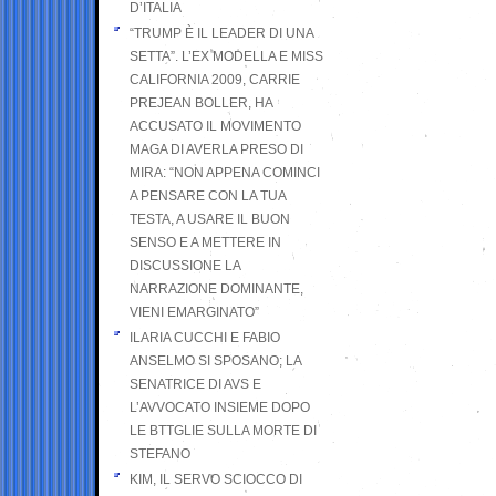
D’ITALIA
“TRUMP È IL LEADER DI UNA
SETTA”. L’EX MODELLA E MISS
CALIFORNIA 2009, CARRIE
PREJEAN BOLLER, HA
ACCUSATO IL MOVIMENTO
MAGA DI AVERLA PRESO DI
MIRA: “NON APPENA COMINCI
A PENSARE CON LA TUA
TESTA, A USARE IL BUON
SENSO E A METTERE IN
DISCUSSIONE LA
NARRAZIONE DOMINANTE,
VIENI EMARGINATO”
ILARIA CUCCHI E FABIO
ANSELMO SI SPOSANO; LA
SENATRICE DI AVS E
L’AVVOCATO INSIEME DOPO
LE BTTGLIE SULLA MORTE DI
STEFANO
KIM, IL SERVO SCIOCCO DI