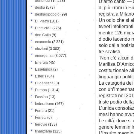
denuncia
(14.528)
D’altro canto — c
di più i rom in E
destra
(573)
registra a Milan
destradipopolo
(99)
Un odio che si al
Di Pietro
(101)
tweet intolleran
Diritti civili
(276)
mentre 126 migra
don Gallo
(9)
d’odio facendo re
economia
(2.331)
solo dalla notizi
elezioni
(3.303)
tre scafisti.
emergenza
(3.077)
“Non c’è alcun d
Energia
(45)
Marilisa D’Amico,
Esselunga
(2)
costituzionale al
linguaggio politi
Esteri
(784)
La categoria dei
Eugenetica
(3)
con un’impennata
Europa
(1.314)
registrati nel 2
Fassino
(13)
triste podio della
federalismo
(167)
L’unica consolazi
Ferrara
(21)
mesi hanno avuto 
Ferretti
(6)
Le città dove si
ferrovie
(133)
genere femminil
finanziaria
(325)
L’insulto maggior