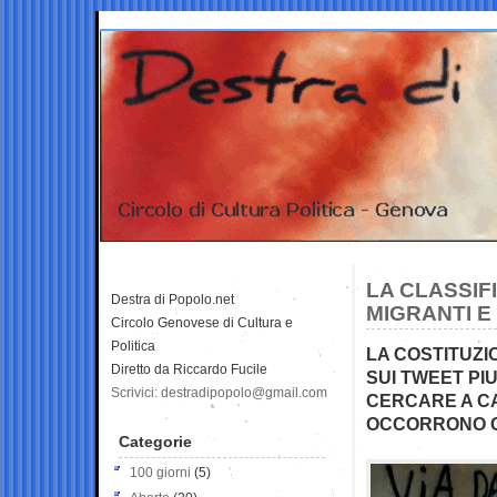
LA CLASSIF
Destra di Popolo.net
MIGRANTI E 
Circolo Genovese di Cultura e
Politica
LA COSTITUZI
Diretto da Riccardo Fucile
SUI TWEET PIU
Scrivici: destradipopolo@gmail.com
CERCARE A CA
OCCORRONO C
Categorie
100 giorni
(5)