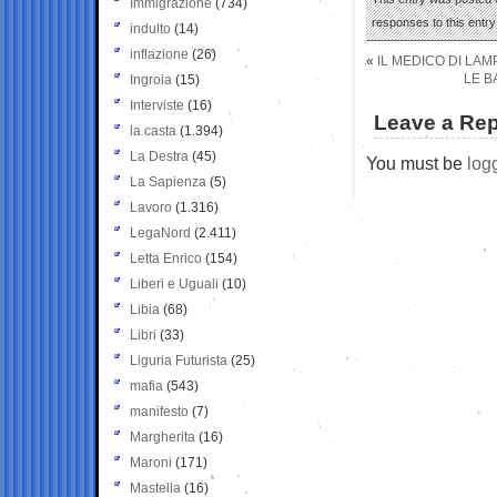
Immigrazione
(734)
responses to this entr
indulto
(14)
inflazione
(26)
«
IL MEDICO DI LAM
LE B
Ingroia
(15)
Interviste
(16)
Leave a Rep
la casta
(1.394)
La Destra
(45)
You must be
log
La Sapienza
(5)
Lavoro
(1.316)
LegaNord
(2.411)
Letta Enrico
(154)
Liberi e Uguali
(10)
Libia
(68)
Libri
(33)
Liguria Futurista
(25)
mafia
(543)
manifesto
(7)
Margherita
(16)
Maroni
(171)
Mastella
(16)