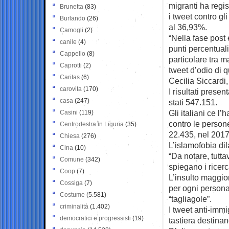
migranti ha regis
Brunetta
(83)
i tweet contro gli
Burlando
(26)
al 36,93%.
Camogli
(2)
“Nella fase post
canile
(4)
punti percentuali
Cappello
(8)
particolare tra 
Caprotti
(2)
tweet d’odio di q
Caritas
(6)
Cecilia Siccardi,
carovita
(170)
I risultati prese
casa
(247)
stati 547.151.
Gli italiani ce l
Casini
(119)
contro le persone
Centrodestra in Liguria
(35)
22.435, nel 2017
Chiesa
(276)
L’islamofobia dil
Cina
(10)
“Da notare, tutta
Comune
(342)
spiegano i ricerc
Coop
(7)
L’insulto maggio
Cossiga
(7)
per ogni persona
Costume
(5.581)
“tagliagole”.
criminalità
(1.402)
I tweet anti-immi
democratici e progressisti
(19)
tastiera destinan