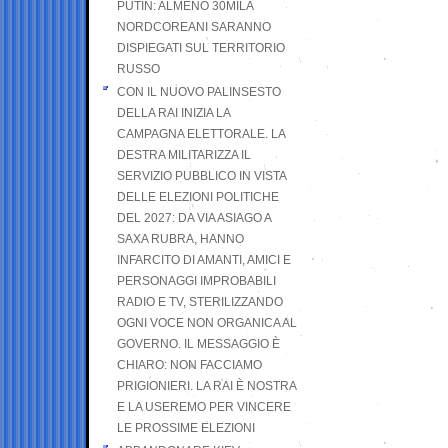
PUTIN: ALMENO 30MILA
NORDCOREANI SARANNO
DISPIEGATI SUL TERRITORIO
RUSSO
CON IL NUOVO PALINSESTO
DELLA RAI INIZIA LA
CAMPAGNA ELETTORALE. LA
DESTRA MILITARIZZA IL
SERVIZIO PUBBLICO IN VISTA
DELLE ELEZIONI POLITICHE
DEL 2027: DA VIA ASIAGO A
SAXA RUBRA, HANNO
INFARCITO DI AMANTI, AMICI E
PERSONAGGI IMPROBABILI
RADIO E TV, STERILIZZANDO
OGNI VOCE NON ORGANICA AL
GOVERNO. IL MESSAGGIO È
CHIARO: NON FACCIAMO
PRIGIONIERI. LA RAI È NOSTRA
E LA USEREMO PER VINCERE
LE PROSSIME ELEZIONI