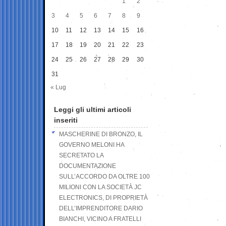
1
2
3
4
5
6
7
8
9
10
11
12
13
14
15
16
17
18
19
20
21
22
23
24
25
26
27
28
29
30
31
« Lug
Leggi gli ultimi articoli
inseriti
MASCHERINE DI BRONZO, IL
GOVERNO MELONI HA
SECRETATO LA
DOCUMENTAZIONE
SULL’ACCORDO DA OLTRE 100
MILIONI CON LA SOCIETÀ JC
ELECTRONICS, DI PROPRIETÀ
DELL’IMPRENDITORE DARIO
BIANCHI, VICINO A FRATELLI