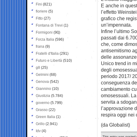
Fini
(821)
E anche in quest
fioriere
(5)
l’effetto Weinste
grafico che regis
Fitto
(27)
un’impennata.
Fontana di Trevi
(1)
Infine l’ultimo So
Formigoni
(90)
passati dai 6.70
Forza Italia
(596)
che, come dimostr
frana
(9)
antisemitismo agi
Fratelli d'Italia
(291)
delle assonanze 
Futuro e Libertà
(510)
Unico trend in m
g8
(25)
degli omosessuali
Gelmini
(68)
periodo 2017/ 20
Genova
(542)
conseguenza dell
cambiamento cult
Giannino
(10)
omosessuali. La 
Giustizia
(5.784)
servita a sdogan
governo
(5.799)
l’approvazione de
Grasso
(22)
respira oggi nei 
Green Italia
(1)
Grillo
(2.941)
(da Globalist)
Idv
(4)
This entry was posted o