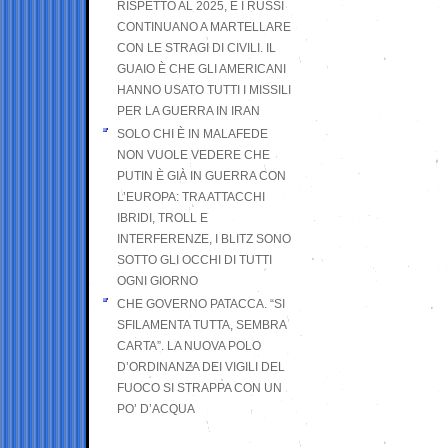
RISPETTO AL 2025, E I RUSSI
CONTINUANO A MARTELLARE
CON LE STRAGI DI CIVILI. IL
GUAIO È CHE GLI AMERICANI
HANNO USATO TUTTI I MISSILI
PER LA GUERRA IN IRAN
SOLO CHI È IN MALAFEDE
NON VUOLE VEDERE CHE
PUTIN È GIÀ IN GUERRA CON
L’EUROPA: TRA ATTACCHI
IBRIDI, TROLL E
INTERFERENZE, I BLITZ SONO
SOTTO GLI OCCHI DI TUTTI
OGNI GIORNO
CHE GOVERNO PATACCA. “SI
SFILAMENTA TUTTA, SEMBRA
CARTA”. LA NUOVA POLO
D’ORDINANZA DEI VIGILI DEL
FUOCO SI STRAPPA CON UN
PO’ D’ACQUA