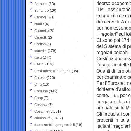
risorsa economic
Brunetta
(83)
il Pil, assicuran
Burlando
(26)
economici e socia
Camogli
(2)
dei cervelli. A q
canile
(4)
pur non essendo 
Cappello
(8)
I “regolari” sul t
Caprotti
(2)
Ci sono poi 174 m
Caritas
(6)
del Sistema di pr
carovita
(170)
regolari poichè —
casa
(247)
Costituzione assi
l’esercizio delle
Casini
(119)
Quanti di loro o
Centrodestra in Liguria
(35)
per esaminare og
Chiesa
(276)
Per l’Eurostat, 
Cina
(10)
richieste d’asilo
Comune
(342)
cento. Il 61 per 
Coop
(7)
irregolare, la cu
Cossiga
(7)
annuale sulle Mi
Costume
(5.581)
Gli irregolari so
criminalità
(1.402)
presenti in itali
democratici e progressisti
(19)
italiani irregola