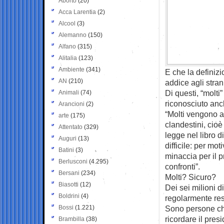
Aborto
(20)
Acca Larentia
(2)
Alcool
(3)
Alemanno
(150)
Alfano
(315)
Alitalia
(123)
Ambiente
(341)
E che la definizi
AN
(210)
addice agli stran
Di questi, “molt
Animali
(74)
riconosciuto anc
Arancioni
(2)
“Molti vengono ac
arte
(175)
clandestini, cioè
Attentato
(329)
legge nel libro di
Auguri
(13)
difficile: per mot
Batini
(3)
minaccia per il 
Berlusconi
(4.295)
confronti”.
Bersani
(234)
Molti? Sicuro?
Biasotti
(12)
Dei sei milioni d
Boldrini
(4)
regolarmente res
Bossi
(1.221)
Sono persone ch
ricordare il pres
Brambilla
(38)