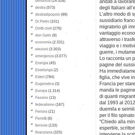
denuncia
(14.528)
andati a lavorare
degli Italiani al
destra
(573)
L’altro modo di 
destradipopolo
(99)
sussidiario fran
Di Pietro
(101)
migratorio gli im
Diritti civili
(276)
vantaggio econom
don Gallo
(9)
attraverso i tras
economia
(2.331)
viaggio e i motiv
elezioni
(3.303)
guerre, i mutamen
emergenza
(3.077)
Lo racconta un p
Energia
(45)
pagine del sussid
Esselunga
(2)
Ha immediatament
figlia, che vive 
Esteri
(784)
Francia per stare
Eugenetica
(3)
manda le pagine d
Europa
(1.314)
di quanti migranti
Fassino
(13)
dal 1993 al 2012,
federalismo
(167)
duemila e seimil
Ferrara
(21)
per il filo spinat
Ferretti
(6)
“Chiedo alla min
ferrovie
(133)
esperti/e, scrittor
finanziaria
(325)
interviene la scr