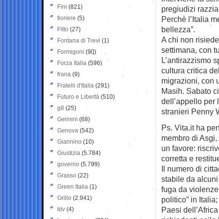
Fini
(821)
pregiudizi razzi
fioriere
(5)
Perchè l’Italia 
bellezza”.
Fitto
(27)
A chi non risied
Fontana di Trevi
(1)
settimana, con tu
Formigoni
(90)
L’antirazzismo sp
Forza Italia
(596)
cultura critica d
frana
(9)
migrazioni, con 
Fratelli d'Italia
(291)
Masih. Sabato ci
Futuro e Libertà
(510)
dell’appello per 
g8
(25)
stranieri Penny W
Gelmini
(68)
Ps. Vita.it ha pe
Genova
(542)
membro di Asgi, 
Giannino
(10)
un favore: riscr
Giustizia
(5.784)
corretta e restit
governo
(5.799)
Il numero di citta
Grasso
(22)
stabile da alcuni
Green Italia
(1)
fuga da violenze
Grillo
(2.941)
politico” in Ital
Paesi dell’Afric
Idv
(4)