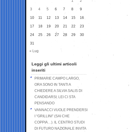
1
2
3
4
5
6
7
8
9
10
11
12
13
14
15
16
17
18
19
20
21
22
23
24
25
26
27
28
29
30
31
« Lug
Leggi gli ultimi articoli
inseriti
PRIMARIE CAMPO LARGO,
ORA SONO IN TANTI A
CHIEDERE A SILVIA SALIS DI
CANDIDARSI: LEI CI STA
PENSANDO
VANNACCI VUOLE PRENDERSI
I “GRILLINI” (SAI CHE
COPPIA…). IL CENTRO STUDI
DI FUTURO NAZIONALE INVITA