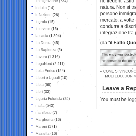
richiedenti asilo 
Immigrazione
(734)
natura. Non si tr
indulto
(14)
persone immigrat
inflazione
(26)
mercato, a volte 
Ingroia
(15)
condurre a discr
Interviste
(16)
integrazione tra
la casta
(1.394)
(da “
il Fatto Qu
La Destra
(45)
La Sapienza
(5)
This entry was posted o
Lavoro
(1.316)
responses to this entr
LegaNord
(2.411)
Letta Enrico
(154)
«
COME SI VINCONO
MULTEDO, DON MA
Liberi e Uguali
(10)
Libia
(68)
Leave a Rep
Libri
(33)
Liguria Futurista
(25)
You must be
log
mafia
(543)
manifesto
(7)
Margherita
(16)
Maroni
(171)
Mastella
(16)