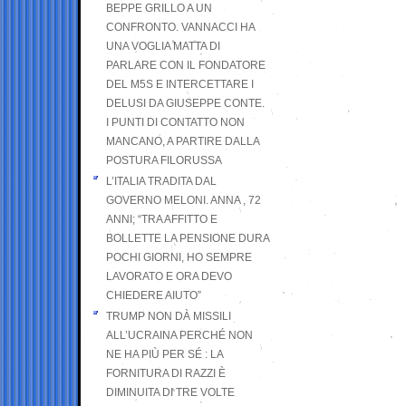
BEPPE GRILLO A UN
CONFRONTO. VANNACCI HA
UNA VOGLIA MATTA DI
PARLARE CON IL FONDATORE
DEL M5S E INTERCETTARE I
DELUSI DA GIUSEPPE CONTE.
I PUNTI DI CONTATTO NON
MANCANO, A PARTIRE DALLA
POSTURA FILORUSSA
L’ITALIA TRADITA DAL
GOVERNO MELONI. ANNA , 72
ANNI; “TRA AFFITTO E
BOLLETTE LA PENSIONE DURA
POCHI GIORNI, HO SEMPRE
LAVORATO E ORA DEVO
CHIEDERE AIUTO”
TRUMP NON DÀ MISSILI
ALL’UCRAINA PERCHÉ NON
NE HA PIÙ PER SÉ : LA
FORNITURA DI RAZZI È
DIMINUITA DI TRE VOLTE