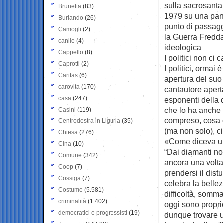
sulla sacrosanta 
Brunetta
(83)
1979 su una panc
Burlando
(26)
punto di passagg
Camogli
(2)
la Guerra Fredda
canile
(4)
ideologica
Cappello
(8)
I politici non ci
Caprotti
(2)
I politici, ormai
Caritas
(6)
apertura del suo
carovita
(170)
cantautore apert
casa
(247)
esponenti della d
che lo ha anche d
Casini
(119)
compreso, cosa ch
Centrodestra in Liguria
(35)
(ma non solo), c
Chiesa
(276)
«Come diceva un 
Cina
(10)
“Dai diamanti non
Comune
(342)
ancora una volta
Coop
(7)
prendersi il dist
Cossiga
(7)
celebra la bellez
Costume
(5.581)
difficoltà, somm
criminalità
(1.402)
oggi sono propri
democratici e progressisti
(19)
dunque trovare u