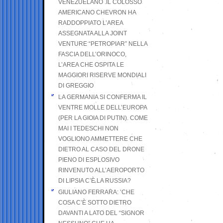
VENEZUELANO .IL COLOSSO
AMERICANO CHEVRON HA
RADDOPPIATO L’AREA
ASSEGNATA ALLA JOINT
VENTURE “PETROPIAR” NELLA
FASCIA DELL’ORINOCO,
L’AREA CHE OSPITA LE
MAGGIORI RISERVE MONDIALI
DI GREGGIO
LA GERMANIA SI CONFERMA IL
VENTRE MOLLE DELL’EUROPA
(PER LA GIOIA DI PUTIN). COME
MAI I TEDESCHI NON
VOGLIONO AMMETTERE CHE
DIETRO AL CASO DEL DRONE
PIENO DI ESPLOSIVO
RINVENUTO ALL’AEROPORTO
DI LIPSIA C’È LA RUSSIA?
GIULIANO FERRARA: ’CHE
COSA C’È SOTTO DIETRO
DAVANTI A LATO DEL “SIGNOR