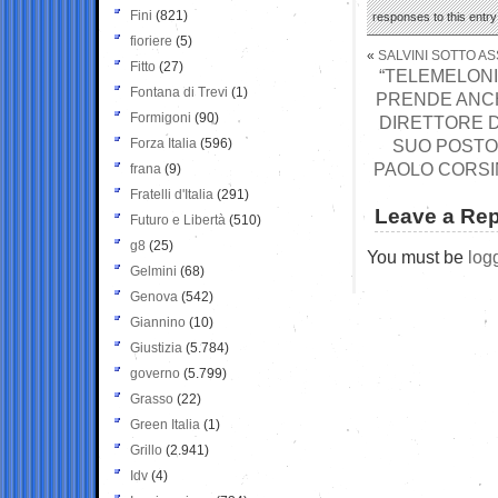
Fini
(821)
responses to this entr
fioriere
(5)
«
SALVINI SOTTO AS
Fitto
(27)
“TELEMELONI”
Fontana di Trevi
(1)
PRENDE ANCH
Formigoni
(90)
DIRETTORE D
Forza Italia
(596)
SUO POSTO 
PAOLO CORSIN
frana
(9)
Fratelli d'Italia
(291)
Leave a Rep
Futuro e Libertà
(510)
g8
(25)
You must be
log
Gelmini
(68)
Genova
(542)
Giannino
(10)
Giustizia
(5.784)
governo
(5.799)
Grasso
(22)
Green Italia
(1)
Grillo
(2.941)
Idv
(4)