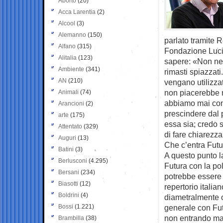
Aborto
(20)
Acca Larentia
(2)
Alcool
(3)
Alemanno
(150)
parlato tramite 
Alfano
(315)
Fondazione Lucio
Alitalia
(123)
sapere: «Non ne
Ambiente
(341)
rimasti spiazzat
AN
(210)
vengano utilizzat
non piacerebbe n
Animali
(74)
abbiamo mai cons
Arancioni
(2)
prescindere dal p
arte
(175)
essa sia; credo 
Attentato
(329)
di fare chiarezza
Auguri
(13)
Che c’entra Futu
Batini
(3)
A questo punto 
Berlusconi
(4.295)
Futura con la po
Bersani
(234)
potrebbe essere c
Biasotti
(12)
repertorio italia
Boldrini
(4)
diametralmente 
Bossi
(1.221)
generale con Fut
non entrando mai 
Brambilla
(38)