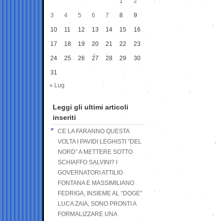
1
2
3
4
5
6
7
8
9
10
11
12
13
14
15
16
17
18
19
20
21
22
23
24
25
26
27
28
29
30
31
« Lug
Leggi gli ultimi articoli
inseriti
CE LA FARANNO QUESTA
VOLTA I PAVIDI LEGHISTI “DEL
NORD” A METTERE SOTTO
SCHIAFFO SALVINI? I
GOVERNATORI ATTILIO
FONTANA E MASSIMILIANO
FEDRIGA, INSIEME AL “DOGE”
LUCA ZAIA, SONO PRONTI A
FORMALIZZARE UNA