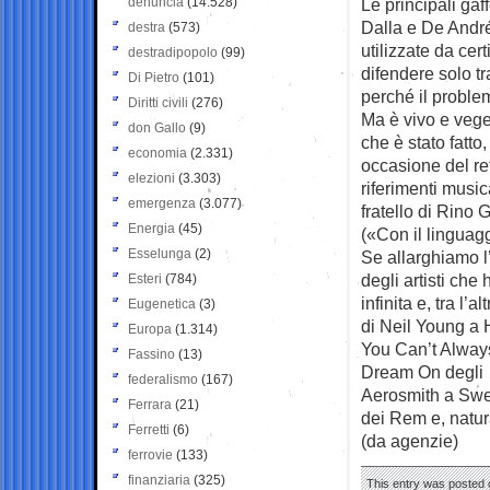
denuncia
(14.528)
Le principali gaf
Dalla e De André
destra
(573)
utilizzate da cert
destradipopolo
(99)
difendere solo tr
Di Pietro
(101)
perché il proble
Diritti civili
(276)
Ma è vivo e veget
don Gallo
(9)
che è stato fatto
economia
(2.331)
occasione del re
elezioni
(3.303)
riferimenti music
emergenza
(3.077)
fratello di Rino 
Energia
(45)
(«Con il linguagg
Esselunga
(2)
Se allarghiamo l’
degli artisti che
Esteri
(784)
infinita e, tra l
Eugenetica
(3)
di Neil Young a 
Europa
(1.314)
You Can’t Alway
Fassino
(13)
Dream On degli
federalismo
(167)
Aerosmith a Swee
Ferrara
(21)
dei Rem e, natur
Ferretti
(6)
(da agenzie)
ferrovie
(133)
finanziaria
(325)
This entry was posted o