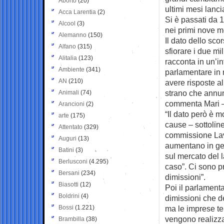
Aborto
(20)
ultimi mesi lanc
Acca Larentia
(2)
Si è passati da 1
Alcool
(3)
nei primi nove m
Alemanno
(150)
Il dato dello sc
Alfano
(315)
sfiorare i due mi
Alitalia
(123)
racconta in un’in
Ambiente
(341)
parlamentare in 
AN
(210)
avere risposte a
strano che annun
Animali
(74)
commenta Mari –
Arancioni
(2)
“Il dato però è m
arte
(175)
cause – sottolin
Attentato
(329)
commissione Lavo
Auguri
(13)
aumentano in ge
Batini
(3)
sul mercato del 
Berlusconi
(4.295)
caso”. Ci sono p
Bersani
(234)
dimissioni”.
Biasotti
(12)
Poi il parlament
Boldrini
(4)
dimissioni che de
Bossi
(1.221)
ma le imprese te
vengono realizz
Brambilla
(38)