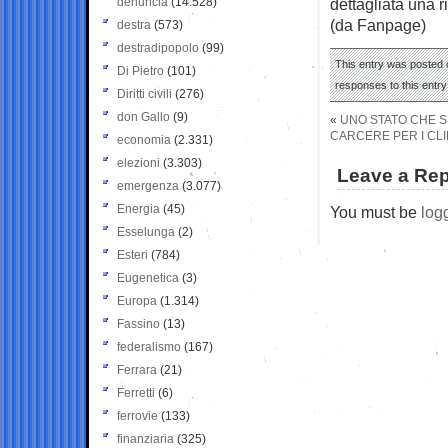
denuncia
(14.528)
dettagliata una r
(da Fanpage)
destra
(573)
destradipopolo
(99)
This entry was posted 
Di Pietro
(101)
responses to this entr
Diritti civili
(276)
don Gallo
(9)
«
UNO STATO CHE SI
CARCERE PER I CLI
economia
(2.331)
elezioni
(3.303)
Leave a Rep
emergenza
(3.077)
Energia
(45)
You must be
log
Esselunga
(2)
Esteri
(784)
Eugenetica
(3)
Europa
(1.314)
Fassino
(13)
federalismo
(167)
Ferrara
(21)
Ferretti
(6)
ferrovie
(133)
finanziaria
(325)