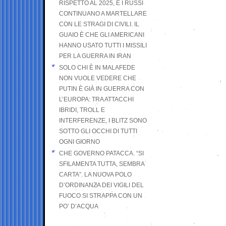
RISPETTO AL 2025, E I RUSSI
CONTINUANO A MARTELLARE
CON LE STRAGI DI CIVILI. IL
GUAIO È CHE GLI AMERICANI
HANNO USATO TUTTI I MISSILI
PER LA GUERRA IN IRAN
SOLO CHI È IN MALAFEDE
NON VUOLE VEDERE CHE
PUTIN È GIÀ IN GUERRA CON
L’EUROPA: TRA ATTACCHI
IBRIDI, TROLL E
INTERFERENZE, I BLITZ SONO
SOTTO GLI OCCHI DI TUTTI
OGNI GIORNO
CHE GOVERNO PATACCA. “SI
SFILAMENTA TUTTA, SEMBRA
CARTA”. LA NUOVA POLO
D’ORDINANZA DEI VIGILI DEL
FUOCO SI STRAPPA CON UN
PO’ D’ACQUA