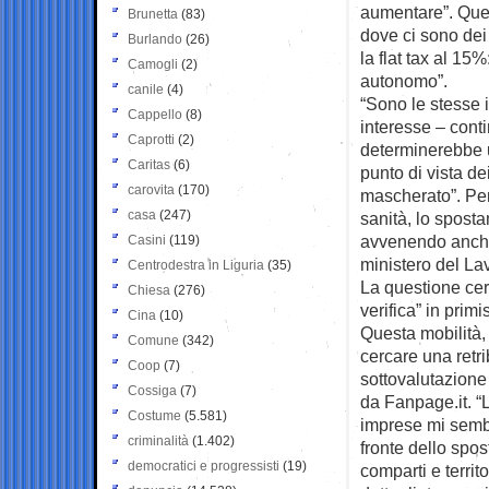
aumentare”. Quest
Brunetta
(83)
dove ci sono dei 
Burlando
(26)
la flat tax al 15
Camogli
(2)
autonomo”.
canile
(4)
“Sono le stesse i
Cappello
(8)
interesse – cont
Caprotti
(2)
determinerebbe u
Caritas
(6)
punto di vista de
carovita
(170)
mascherato”. Per 
casa
(247)
sanità, lo spost
avvenendo anche i
Casini
(119)
ministero del La
Centrodestra in Liguria
(35)
La questione cer
Chiesa
(276)
verifica” in primi
Cina
(10)
Questa mobilità, 
Comune
(342)
cercare una retri
Coop
(7)
sottovalutazione 
Cossiga
(7)
da Fanpage.it. “L
Costume
(5.581)
imprese mi sembr
criminalità
(1.402)
fronte dello spo
democratici e progressisti
(19)
comparti e territ