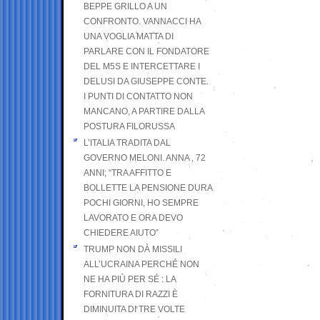
BEPPE GRILLO A UN
CONFRONTO. VANNACCI HA
UNA VOGLIA MATTA DI
PARLARE CON IL FONDATORE
DEL M5S E INTERCETTARE I
DELUSI DA GIUSEPPE CONTE.
I PUNTI DI CONTATTO NON
MANCANO, A PARTIRE DALLA
POSTURA FILORUSSA
L’ITALIA TRADITA DAL
GOVERNO MELONI. ANNA , 72
ANNI; “TRA AFFITTO E
BOLLETTE LA PENSIONE DURA
POCHI GIORNI, HO SEMPRE
LAVORATO E ORA DEVO
CHIEDERE AIUTO”
TRUMP NON DÀ MISSILI
ALL’UCRAINA PERCHÉ NON
NE HA PIÙ PER SÉ : LA
FORNITURA DI RAZZI È
DIMINUITA DI TRE VOLTE