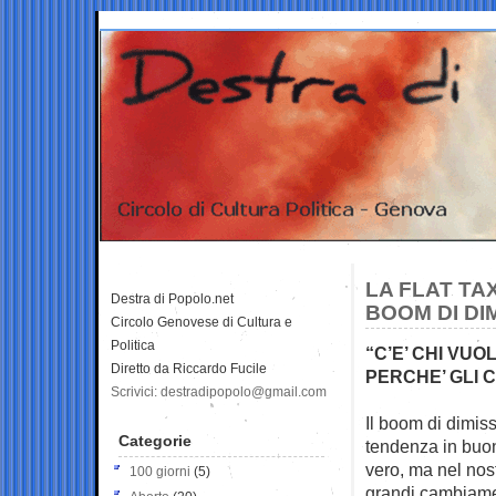
LA FLAT TA
Destra di Popolo.net
BOOM DI DI
Circolo Genovese di Cultura e
Politica
“C’E’ CHI VU
Diretto da Riccardo Fucile
PERCHE’ GLI 
Scrivici: destradipopolo@gmail.com
Il boom di dimiss
Categorie
tendenza in buon
vero, ma nel nost
100 giorni
(5)
grandi cambiament