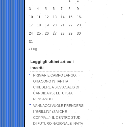
1
2
3
4
5
6
7
8
9
10
11
12
13
14
15
16
17
18
19
20
21
22
23
24
25
26
27
28
29
30
31
« Lug
Leggi gli ultimi articoli
inseriti
PRIMARIE CAMPO LARGO,
ORA SONO IN TANTI A
CHIEDERE A SILVIA SALIS DI
CANDIDARSI: LEI CI STA
PENSANDO
VANNACCI VUOLE PRENDERSI
I “GRILLINI” (SAI CHE
COPPIA…). IL CENTRO STUDI
DI FUTURO NAZIONALE INVITA