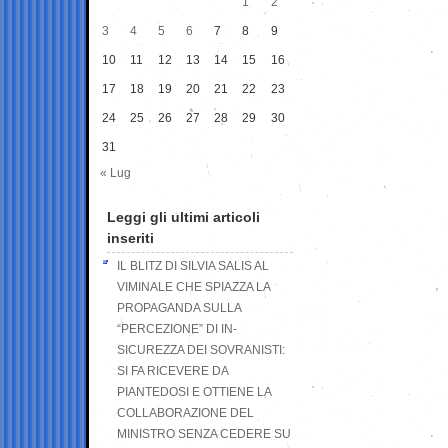
1
2
3
4
5
6
7
8
9
10
11
12
13
14
15
16
17
18
19
20
21
22
23
24
25
26
27
28
29
30
31
« Lug
Leggi gli ultimi articoli
inseriti
IL BLITZ DI SILVIA SALIS AL
VIMINALE CHE SPIAZZA LA
PROPAGANDA SULLA
“PERCEZIONE” DI IN-
SICUREZZA DEI SOVRANISTI:
SI FA RICEVERE DA
PIANTEDOSI E OTTIENE LA
COLLABORAZIONE DEL
MINISTRO SENZA CEDERE SU