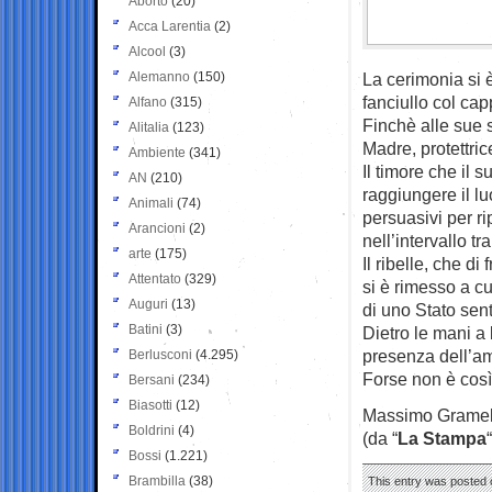
Aborto
(20)
Acca Larentia
(2)
Alcool
(3)
Alemanno
(150)
La cerimonia si è
fanciullo col cap
Alfano
(315)
Finchè alle sue s
Alitalia
(123)
Madre, protettrice
Ambiente
(341)
Il timore che il 
AN
(210)
raggiungere il lu
Animali
(74)
persuasivi per rip
Arancioni
(2)
nell’intervallo tr
arte
(175)
Il ribelle, che d
Attentato
(329)
si è rimesso a cu
Auguri
(13)
di uno Stato sen
Batini
(3)
Dietro le mani a
presenza dell’a
Berlusconi
(4.295)
Forse non è così 
Bersani
(234)
Biasotti
(12)
Massimo Gramell
Boldrini
(4)
(da “
La Stampa
“
Bossi
(1.221)
Brambilla
(38)
This entry was posted o