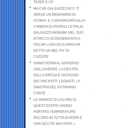
TASER E CP
MA CHE GALEAZZO DICI? TI
SERVE UN BIGNAMINO DI
STORIA. IL CAPOGRUPPO ALLA
CAMERA DI FRATELLI D’ITALIA,
GALEAZZO BIGNAMI, NEL SUO
ATTACCO SCONSIDERATO A
OSCAR LUIGI SCALFARO HA
DETTO UN BEL PO’ DI
CAZZATE
SIAMO FERMI AL GOVERNO
GIALLOVERDE: LA DESTRA
SULLA DIFESA È OSTAGGIO
DEI “PACIFISTI” LEGHISTI, LA
SINISTRA DEL PUTINIANO
CONTE
LE ONDATE DI CALORE DI
QUEST’ESTATE HANNO
PORTATO TEMPERATURE
RECORD IN TUTTA EUROPA E
UNA SICCITA’ MAI VISTA. I