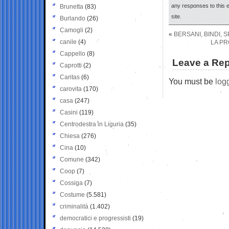
any responses to this 
Brunetta
(83)
site.
Burlando
(26)
Camogli
(2)
«
BERSANI, BINDI, S
canile
(4)
LA PR
Cappello
(8)
Leave a Rep
Caprotti
(2)
Caritas
(6)
You must be
log
carovita
(170)
casa
(247)
Casini
(119)
Centrodestra in Liguria
(35)
Chiesa
(276)
Cina
(10)
Comune
(342)
Coop
(7)
Cossiga
(7)
Costume
(5.581)
criminalità
(1.402)
democratici e progressisti
(19)