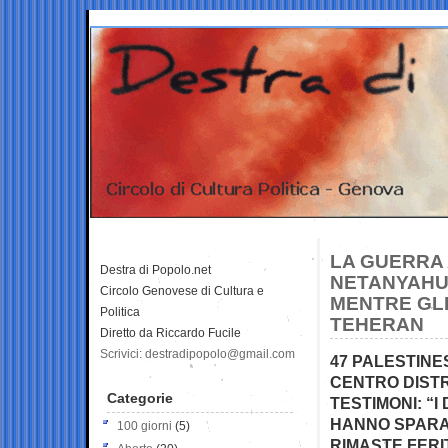
LA GUERRA 
Destra di Popolo.net
NETANYAHU
Circolo Genovese di Cultura e
MENTRE GL
Politica
TEHERAN
Diretto da Riccardo Fucile
Scrivici: destradipopolo@gmail.com
47 PALESTINE
CENTRO DISTRI
Categorie
TESTIMONI: “I
HANNO SPARAT
100 giorni
(5)
RIMASTE FER