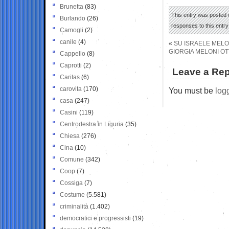
Brunetta
(83)
This entry was posted o
Burlando
(26)
responses to this entr
Camogli
(2)
canile
(4)
«
SU ISRAELE MELO
GIORGIA MELONI O
Cappello
(8)
Caprotti
(2)
Leave a Rep
Caritas
(6)
carovita
(170)
You must be
log
casa
(247)
Casini
(119)
Centrodestra in Liguria
(35)
Chiesa
(276)
Cina
(10)
Comune
(342)
Coop
(7)
Cossiga
(7)
Costume
(5.581)
criminalità
(1.402)
democratici e progressisti
(19)