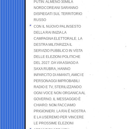
PUTIN: ALMENO 30MILA
NORDCOREANI SARANNO
DISPIEGATI SUL TERRITORIO
RUSSO
CON IL NUOVO PALINSESTO
DELLA RAI INIZIA LA
CAMPAGNA ELETTORALE. LA
DESTRA MILITARIZZA IL
SERVIZIO PUBBLICO IN VISTA
DELLE ELEZIONI POLITICHE
DEL 2027: DA VIA ASIAGO A
SAXA RUBRA, HANNO
INFARCITO DI AMANTI, AMICI E
PERSONAGGI IMPROBABILI
RADIO E TV, STERILIZZANDO
OGNI VOCE NON ORGANICA AL
GOVERNO. IL MESSAGGIO È
CHIARO: NON FACCIAMO
PRIGIONIERI. LA RAI È NOSTRA
E LA USEREMO PER VINCERE
LE PROSSIME ELEZIONI