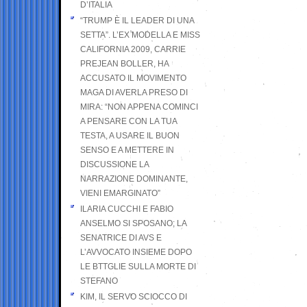
D’ITALIA
“TRUMP È IL LEADER DI UNA
SETTA”. L’EX MODELLA E MISS
CALIFORNIA 2009, CARRIE
PREJEAN BOLLER, HA
ACCUSATO IL MOVIMENTO
MAGA DI AVERLA PRESO DI
MIRA: “NON APPENA COMINCI
A PENSARE CON LA TUA
TESTA, A USARE IL BUON
SENSO E A METTERE IN
DISCUSSIONE LA
NARRAZIONE DOMINANTE,
VIENI EMARGINATO”
ILARIA CUCCHI E FABIO
ANSELMO SI SPOSANO; LA
SENATRICE DI AVS E
L’AVVOCATO INSIEME DOPO
LE BTTGLIE SULLA MORTE DI
STEFANO
KIM, IL SERVO SCIOCCO DI