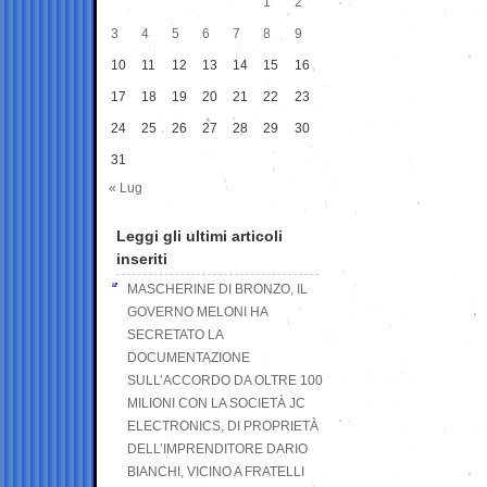
1
2
3
4
5
6
7
8
9
10
11
12
13
14
15
16
17
18
19
20
21
22
23
24
25
26
27
28
29
30
31
« Lug
Leggi gli ultimi articoli
inseriti
MASCHERINE DI BRONZO, IL
GOVERNO MELONI HA
SECRETATO LA
DOCUMENTAZIONE
SULL’ACCORDO DA OLTRE 100
MILIONI CON LA SOCIETÀ JC
ELECTRONICS, DI PROPRIETÀ
DELL’IMPRENDITORE DARIO
BIANCHI, VICINO A FRATELLI