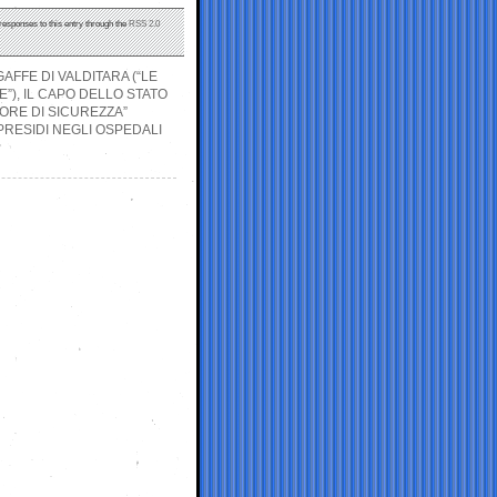
 responses to this entry through the
RSS 2.0
AFFE DI VALDITARA (“LE
”), IL CAPO DELLO STATO
ORE DI SICUREZZA”
 PRESIDI NEGLI OSPEDALI