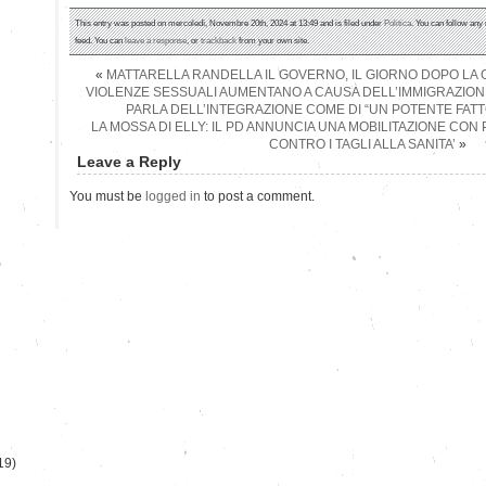
This entry was posted on mercoledì, Novembre 20th, 2024 at 13:49 and is filed under
Politica
. You can follow any
feed. You can
leave a response
, or
trackback
from your own site.
«
MATTARELLA RANDELLA IL GOVERNO, IL GIORNO DOPO LA G
VIOLENZE SESSUALI AUMENTANO A CAUSA DELL’IMMIGRAZIONE
PARLA DELL’INTEGRAZIONE COME DI “UN POTENTE FATT
LA MOSSA DI ELLY: IL PD ANNUNCIA UNA MOBILITAZIONE CON
CONTRO I TAGLI ALLA SANITA’
»
Leave a Reply
You must be
logged in
to post a comment.
)
19)