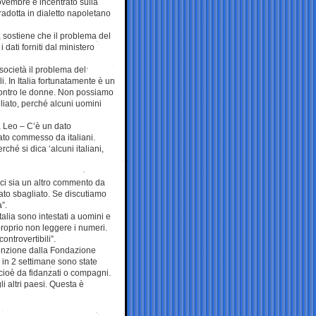
novembre e incentrato sulla
radotta in dialetto napoletano
o, sostiene che il problema del
 dati forniti dal ministero
 società il problema del
li. In Italia fortunatamente è un
contro le donne. Non possiamo
gliato, perché alcuni uomini
a Leo – C’è un dato
stato commesso da italiani.
hé si dica ‘alcuni italiani,
 ci sia un altro commento da
dato sbagliato. Se discutiamo
a”.
alia sono intestati a uomini e
 proprio non leggere i numeri.
ontrovertibili”.
attenzione dalla Fondazione
: in 2 settimane sono state
, cioè da fidanzati o compagni.
i altri paesi. Questa è