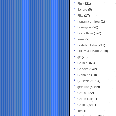
Fini
(821)
fioriere
(5)
Fitto
(27)
Fontana di Trevi
(1)
Formigoni
(90)
Forza Italia
(596)
frana
(9)
Fratelli d'Italia
(291)
Futuro e Libertà
(510)
g8
(25)
Gelmini
(68)
Genova
(542)
Giannino
(10)
Giustizia
(5.784)
governo
(5.799)
Grasso
(22)
Green Italia
(1)
Grillo
(2.941)
Idv
(4)