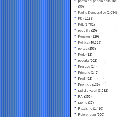
partito del popolo della libe
(30)
Partito Democratico
(1.034)
PD
(1.188)
PdL
(2.781)
pedofilia
(25)
Pensioni
(129)
Politica
(40.799)
polizia
(253)
Porto
(12)
povertà
(502)
Presepe
(14)
Primarie
(149)
Prodi
(52)
Provincia
(139)
radici e valori
(3.682)
RAI
(359)
rapine
(37)
Razzismo
(1.410)
Referendum
(200)