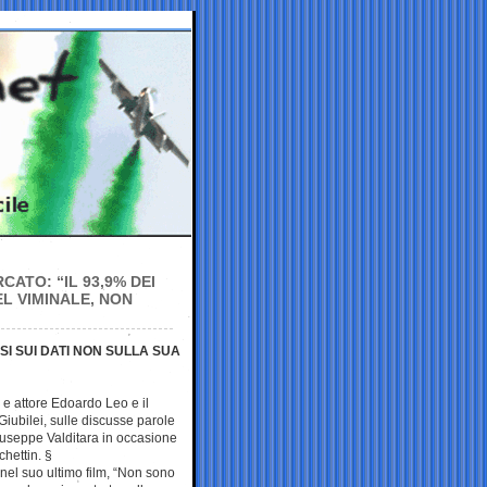
ATO: “IL 93,9% DEI
EL VIMINALE, NON
I SUI DATI NON SULLA SUA
ta e attore Edoardo Leo e il
iubilei, sulle discusse parole
Giuseppe Valditara in occasione
hettin. §
 nel suo ultimo film, “Non sono