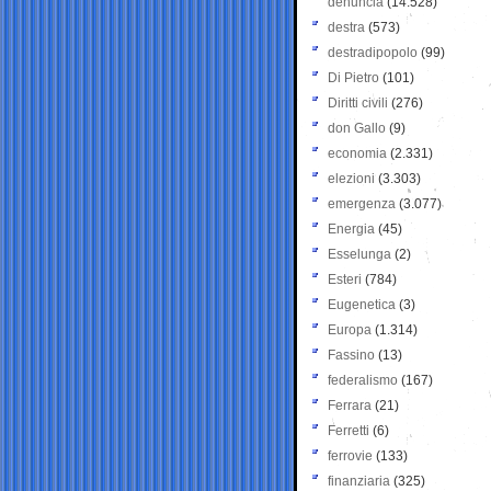
denuncia
(14.528)
destra
(573)
destradipopolo
(99)
Di Pietro
(101)
Diritti civili
(276)
don Gallo
(9)
economia
(2.331)
elezioni
(3.303)
emergenza
(3.077)
Energia
(45)
Esselunga
(2)
Esteri
(784)
Eugenetica
(3)
Europa
(1.314)
Fassino
(13)
federalismo
(167)
Ferrara
(21)
Ferretti
(6)
ferrovie
(133)
finanziaria
(325)