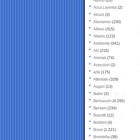
Aborto
(20)
Acca Larentia
(2)
Alcool
(3)
Alemanno
(150)
Alfano
(315)
Alitalia
(123)
Ambiente
(341)
AN
(210)
Animali
(74)
Arancioni
(2)
arte
(175)
Attentato
(329)
Auguri
(13)
Batini
(3)
Berlusconi
(4.295)
Bersani
(234)
Biasotti
(12)
Boldrini
(4)
Bossi
(1.221)
Brambilla
(38)