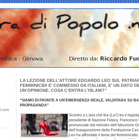
LA LEZIONE DELL’ATTORE EDOARDO LEO SUL PATRIARC
FEMMINICIDI E’ COMMESSO DA ITALIANI, E’ UN DATO D
UN’OPINIONE. COSA C’ENTRA L’ISLAM?”
“SIAMO DI FRONTE A UN’EMERGENZA REALE, VALDITARA SU BAS
PROPAGANDA”
il.com
Scontro a L’aria che tira (La7) tra il regis
presidente di Nazione Futura, Francesco G
pronunciate dal ministro dell’Istruzione 
dell’inaugurazione della Fondazione Cecc
Leo ha affrontato il tema del femminicidio