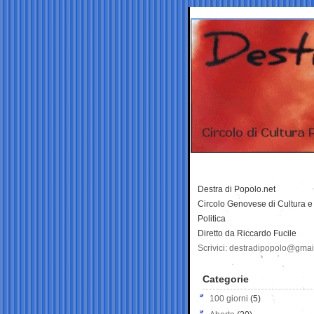
Destra di Popolo.net
Circolo Genovese di Cultura e
Politica
Diretto da Riccardo Fucile
Scrivici: destradipopolo@gma
Categorie
100 giorni
(5)