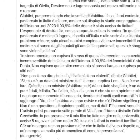
quello che sono”, uscito nelle sale il 14 
tragedia di Otello, Desdemona e Iago trasposta nel nuovo millennio e t
e romano.
Giubilei, pur premettendo che la sortita di Valditara fosse fuori contest
patriarcato in Italia è minore, mentre sul display in studio campeggiano i
dell’Interno: nel 2023 il 93,9% delle donne è stato ucciso da italiani.
L’esponente di destra cita, come sempre, la cultura islamica: “In quelle
patriarcato è molto più ingente rispetto all’Italia e alle società occidenta
problema minore, solo alcuni uomini compiono violenze inaccettabili 
mettere sul banco degli imputati gli uomini in quanto tali, questo è sba
sono violenti, altri no”.
“Io sinceramente non capisco il senso di questo intervento – comment
incontrovertibile del ministero dell’Interno: il 93,9% dei femminicidi è 
Punto. Non capisco quale altro commento si possa fare, non capisco perc
altri no’“.
“Non possiamo dire che tutti gli italiani siano violenti”, ribatte Giubilei.
“Sì, ma c’è un dato del ministero dell’Interno – replica Leo – Non è che
fare. Quindi, se un ministro (Valditara, ndr) dà un dato sbagliato, è un 
pure i dati, è finita. Tra l’altro, c’è scritto, non è che sia una opinione mi
Leo, dopo un momento di sconcerto, ricorda che molti conti correnti in It
aggiunge: “Dire che il patriarcato non esiste e che c’è l’Islam significa
Non è una questione di opinione politica, ma di dati. E i numeri sono inc
L’artista poi si pronuncia sulle parole di Valditara: “Hanno distratto l’
Cecchettin. Io per presentare il mio film ho fatto un giro nelle università
uccise 5 ragazze italiane under 30, tutte da italiani in contesti familiari
C’è un’emergenza, non possiamo dire che in Italia è diverso rispetto agl
un’emergenza molto più drammatica di come la presentiamo“.
(da agenzie)