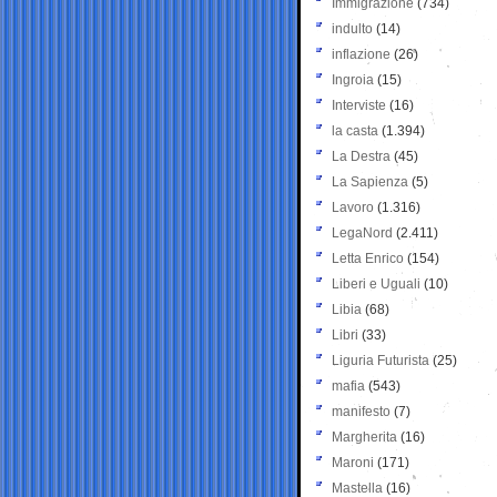
Immigrazione
(734)
indulto
(14)
inflazione
(26)
Ingroia
(15)
Interviste
(16)
la casta
(1.394)
La Destra
(45)
La Sapienza
(5)
Lavoro
(1.316)
LegaNord
(2.411)
Letta Enrico
(154)
Liberi e Uguali
(10)
Libia
(68)
Libri
(33)
Liguria Futurista
(25)
mafia
(543)
manifesto
(7)
Margherita
(16)
Maroni
(171)
Mastella
(16)