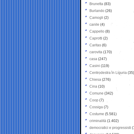
Brunetta
(83)
Burlando
(26)
Camogli
(2)
canile
(4)
Cappello
(8)
Caprotti
(2)
Caritas
(6)
carovita
(170)
casa
(247)
Casini
(119)
Centrodestra in Liguria
(35
Chiesa
(276)
Cina
(10)
Comune
(342)
Coop
(7)
Cossiga
(7)
Costume
(5.581)
criminalità
(1.402)
democratici e progressisti
(