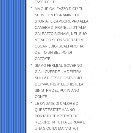
TASER E CP
MA CHE GALEAZZO DICI? TI
SERVE UN BIGNAMINO DI
STORIA. IL CAPOGRUPPO ALLA
CAMERA DI FRATELLI D’ITALIA,
GALEAZZO BIGNAMI, NEL SUO
ATTACCO SCONSIDERATO A
OSCAR LUIGI SCALFARO HA
DETTO UN BEL PO’ DI
CAZZATE
SIAMO FERMI AL GOVERNO
GIALLOVERDE: LA DESTRA
SULLA DIFESA È OSTAGGIO
DEI “PACIFISTI” LEGHISTI, LA
SINISTRA DEL PUTINIANO
CONTE
LE ONDATE DI CALORE DI
QUEST’ESTATE HANNO
PORTATO TEMPERATURE
RECORD IN TUTTA EUROPA E
UNA SICCITA’ MAI VISTA. I