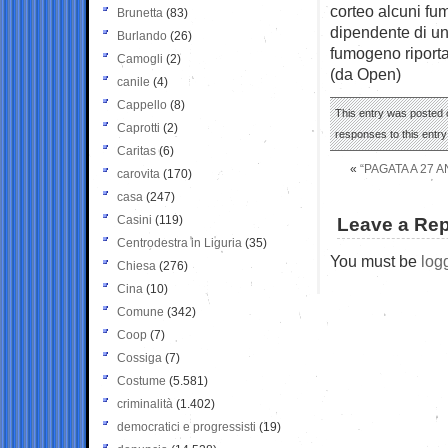
corteo alcuni fum
Brunetta
(83)
dipendente di un 
Burlando
(26)
fumogeno riporta
Camogli
(2)
(da Open)
canile
(4)
Cappello
(8)
This entry was posted o
Caprotti
(2)
responses to this entr
Caritas
(6)
«
“PAGATA A 27 
carovita
(170)
casa
(247)
Casini
(119)
Leave a Rep
Centrodestra in Liguria
(35)
You must be
log
Chiesa
(276)
Cina
(10)
Comune
(342)
Coop
(7)
Cossiga
(7)
Costume
(5.581)
criminalità
(1.402)
democratici e progressisti
(19)