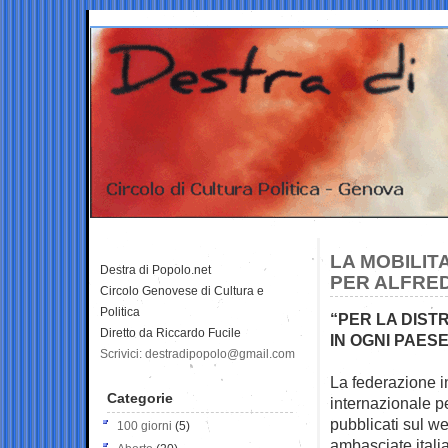
LA MOBILIT
Destra di Popolo.net
PER ALFRED
Circolo Genovese di Cultura e
Politica
“PER LA DIST
Diretto da Riccardo Fucile
IN OGNI PAES
Scrivici: destradipopolo@gmail.com
La federazione i
Categorie
internazionale pe
pubblicati sul we
100 giorni
(5)
ambasciate itali