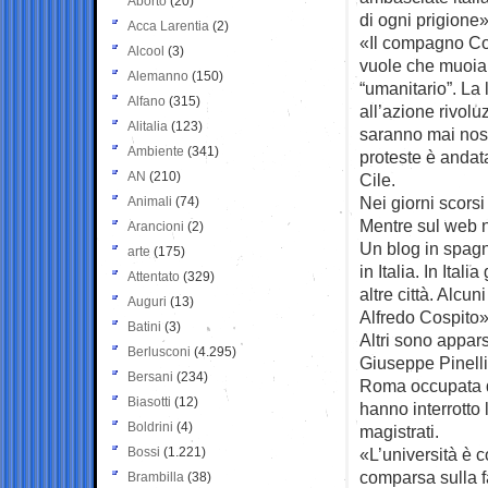
Aborto
(20)
di ogni prigione»
Acca Larentia
(2)
«Il compagno Co
Alcool
(3)
vuole che muoia
Alemanno
(150)
“umanitario”. La
Alfano
(315)
all’azione rivolu
Alitalia
(123)
saranno mai nostr
Ambiente
(341)
proteste è andata
AN
(210)
Cile.
Nei giorni scors
Animali
(74)
Mentre sul web n
Arancioni
(2)
Un blog in spagno
arte
(175)
in Italia. In Ital
Attentato
(329)
altre città. Alcu
Auguri
(13)
Alfredo Cospito»
Batini
(3)
Altri sono appar
Berlusconi
(4.295)
Giuseppe Pinelli,
Bersani
(234)
Roma occupata da
Biasotti
(12)
hanno interrotto l
Boldrini
(4)
magistrati.
Bossi
(1.221)
«L’università è co
comparsa sulla fa
Brambilla
(38)