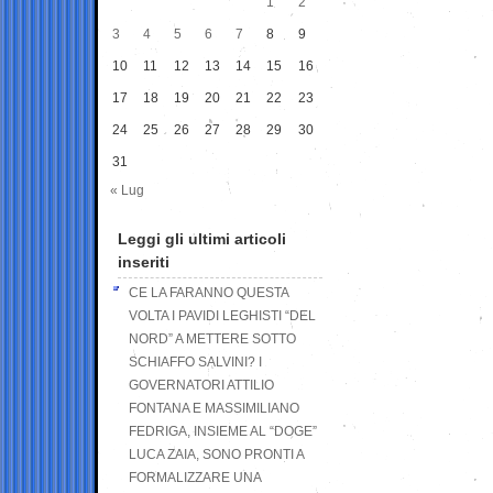
1
2
3
4
5
6
7
8
9
10
11
12
13
14
15
16
17
18
19
20
21
22
23
24
25
26
27
28
29
30
31
« Lug
Leggi gli ultimi articoli
inseriti
CE LA FARANNO QUESTA
VOLTA I PAVIDI LEGHISTI “DEL
NORD” A METTERE SOTTO
SCHIAFFO SALVINI? I
GOVERNATORI ATTILIO
FONTANA E MASSIMILIANO
FEDRIGA, INSIEME AL “DOGE”
LUCA ZAIA, SONO PRONTI A
FORMALIZZARE UNA