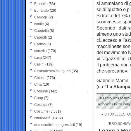
si ammalano di g
Brunetta
(83)
soldi quattro o p
Burlando
(26)
Si tratta del 7% d
Camogli
(2)
scommesse sport
canile
(4)
Secondo i dati r
Cappello
(8)
almeno uno stud
Caprotti
(2)
«L’acceso all’az
Caritas
(6)
macchinette son
carovita
(170)
del movimento No
casa
(247)
«I ragazzini mi 
Il problema non 
Casini
(119)
che sprecano». Te
Centrodestra in Liguria
(35)
Chiesa
(276)
Gabriele Martini
Cina
(10)
(da
“La Stampa
Comune
(342)
Coop
(7)
This entry was posted o
responses to this entr
Cossiga
(7)
Costume
(5.581)
«
BRUXELLES, QUE
criminalità
(1.402)
“ERO SCHIAV
democratici e progressisti
(19)
Leave a Rep