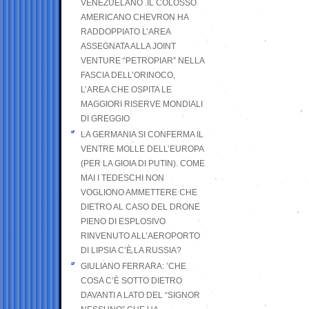
VENEZUELANO .IL COLOSSO
AMERICANO CHEVRON HA
RADDOPPIATO L’AREA
ASSEGNATA ALLA JOINT
VENTURE “PETROPIAR” NELLA
FASCIA DELL’ORINOCO,
L’AREA CHE OSPITA LE
MAGGIORI RISERVE MONDIALI
DI GREGGIO
LA GERMANIA SI CONFERMA IL
VENTRE MOLLE DELL’EUROPA
(PER LA GIOIA DI PUTIN). COME
MAI I TEDESCHI NON
VOGLIONO AMMETTERE CHE
DIETRO AL CASO DEL DRONE
PIENO DI ESPLOSIVO
RINVENUTO ALL’AEROPORTO
DI LIPSIA C’È LA RUSSIA?
GIULIANO FERRARA: ’CHE
COSA C’È SOTTO DIETRO
DAVANTI A LATO DEL “SIGNOR