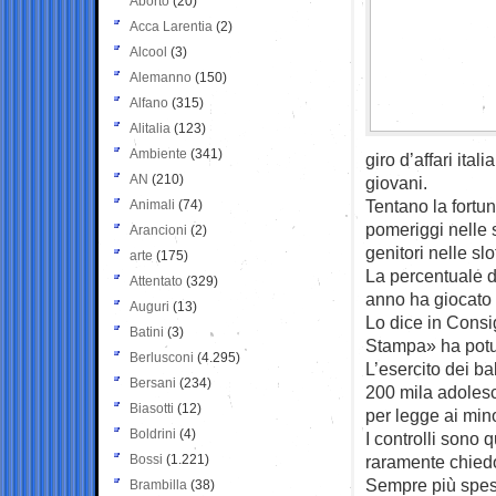
Aborto
(20)
Acca Larentia
(2)
Alcool
(3)
Alemanno
(150)
Alfano
(315)
Alitalia
(123)
Ambiente
(341)
giro d’affari ita
AN
(210)
giovani.
Tentano la fortun
Animali
(74)
pomeriggi nelle 
Arancioni
(2)
genitori nelle sl
arte
(175)
La percentuale di
Attentato
(329)
anno ha giocato 
Auguri
(13)
Lo dice in Consi
Batini
(3)
Stampa» ha potut
Berlusconi
(4.295)
L’esercito dei b
Bersani
(234)
200 mila adolesce
Biasotti
(12)
per legge ai min
Boldrini
(4)
I controlli sono q
Bossi
(1.221)
raramente chiedon
Sempre più spess
Brambilla
(38)