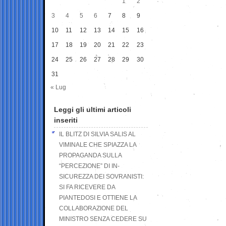
1
2
3
4
5
6
7
8
9
10
11
12
13
14
15
16
17
18
19
20
21
22
23
24
25
26
27
28
29
30
31
« Lug
Leggi gli ultimi articoli
inseriti
IL BLITZ DI SILVIA SALIS AL
VIMINALE CHE SPIAZZA LA
PROPAGANDA SULLA
“PERCEZIONE” DI IN-
SICUREZZA DEI SOVRANISTI:
SI FA RICEVERE DA
PIANTEDOSI E OTTIENE LA
COLLABORAZIONE DEL
MINISTRO SENZA CEDERE SU