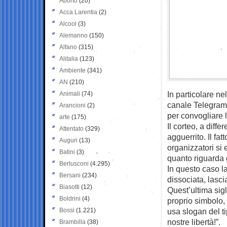
Aborto
(20)
Acca Larentia
(2)
Alcool
(3)
Alemanno
(150)
Alfano
(315)
Alitalia
(123)
Ambiente
(341)
AN
(210)
In particolare ne
Animali
(74)
canale Telegram 
Arancioni
(2)
per convogliare 
arte
(175)
Il corteo, a dif
Attentato
(329)
agguerrito. Il fa
Auguri
(13)
organizzatori si 
Batini
(3)
quanto riguarda g
Berlusconi
(4.295)
In questo caso l
Bersani
(234)
dissociata, lasci
Biasotti
(12)
Quest’ultima sig
Boldrini
(4)
proprio simbolo,
Bossi
(1.221)
usa slogan del ti
nostre libertà!”.
Brambilla
(38)