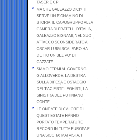
TASER E CP
MA CHE GALEAZZO DICI? TI
SERVE UN BIGNAMINO DI
STORIA. IL CAPOGRUPPO ALLA
CAMERA DI FRATELLI D’ITALIA,
GALEAZZO BIGNAMI, NEL SUO
ATTACCO SCONSIDERATO A
OSCAR LUIGI SCALFARO HA
DETTO UN BEL PO’ DI
CAZZATE
SIAMO FERMI AL GOVERNO
GIALLOVERDE: LA DESTRA
SULLA DIFESA È OSTAGGIO
DEI “PACIFISTI” LEGHISTI, LA
SINISTRA DEL PUTINIANO
CONTE
LE ONDATE DI CALORE DI
QUEST’ESTATE HANNO
PORTATO TEMPERATURE
RECORD IN TUTTA EUROPA E
UNA SICCITA’ MAI VISTA. I