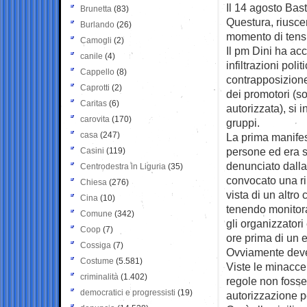
Il 14 agosto Bast
Brunetta
(83)
Questura, riusce
Burlando
(26)
momento di tens
Camogli
(2)
Il pm Dini ha acc
canile
(4)
infiltrazioni poli
Cappello
(8)
contrapposizione 
Caprotti
(2)
dei promotori (s
Caritas
(6)
autorizzata), si
carovita
(170)
gruppi.
casa
(247)
La prima manifes
persone ed era s
Casini
(119)
denunciato dalla 
Centrodestra in Liguria
(35)
convocato una ri
Chiesa
(276)
vista di un altro
Cina
(10)
tenendo monitora
Comune
(342)
gli organizzatori
Coop
(7)
ore prima di un e
Cossiga
(7)
Ovviamente deve 
Costume
(5.581)
Viste le minacce 
criminalità
(1.402)
regole non fosser
democratici e progressisti
(19)
autorizzazione pe