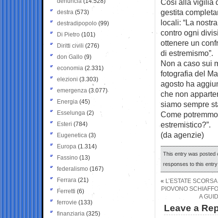
denuncia
(14.528)
Così alla vigilia
gestita completa
destra
(573)
locali: “La nost
destradipopolo
(99)
contro ogni divi
Di Pietro
(101)
ottenere un confr
Diritti civili
(276)
di estremismo”.
don Gallo
(9)
Non a caso sui 
economia
(2.331)
fotografia del M
elezioni
(3.303)
agosto ha aggiun
emergenza
(3.077)
che non apparten
Energia
(45)
siamo sempre stat
Esselunga
(2)
Come potremmo r
estremistico?”.
Esteri
(784)
(da agenzie)
Eugenetica
(3)
Europa
(1.314)
This entry was posted o
Fassino
(13)
responses to this entr
federalismo
(167)
Ferrara
(21)
«
L’ESTATE SCORSA 
PIOVONO SCHIAFFON
Ferretti
(6)
A GUI
ferrovie
(133)
Leave a Rep
finanziaria
(325)