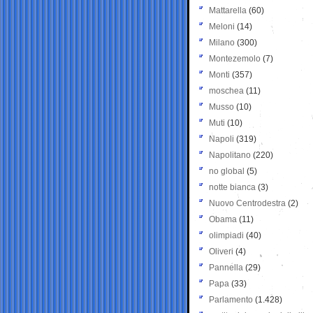
Mattarella
(60)
Meloni
(14)
Milano
(300)
Montezemolo
(7)
Monti
(357)
moschea
(11)
Musso
(10)
Muti
(10)
Napoli
(319)
Napolitano
(220)
no global
(5)
notte bianca
(3)
Nuovo Centrodestra
(2)
Obama
(11)
olimpiadi
(40)
Oliveri
(4)
Pannella
(29)
Papa
(33)
Parlamento
(1.428)