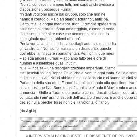
“Non ci conosce nemmeno tutti, non sapeva chi avesse a
disposizione”, prosegue Furnari.
“In tanti vogliono uscire dal gruppo, solo che non ne
hanno il coraggio. Ma pian piano usciranno”, anticipa.
Certo, “c’e’ la gogna mediatica, fuori.E’ difficile spiegare la
situazione ai cittadini. Sono amareggiato, e credo si veda,
ma ci sono tante altre cose che nemmeno sto dicendo.
Immaginate quanti problemi ci sono”.
Per la verita’ anche l’etichetta cucitagli addosso dai media
gli va stretta: “Non sono mai stato un dissidente, questo
dovrebbe far riflettere i parlamentari. Per i primi due mesi
– spiega ancora Furnari – abbiamo fatto ore e ore di
riunioni e assemblee quasi inutili”.
“C’e’ – incalza – una disorganizzazione imperante. Siamo
stati lasciati soli da Beppe Grillo, che e’ venuto ogni tanto. Soli e diso
indicasse una via. Noi ci abbiamo messo la faccia e ci hanno lasciati so
Parlando della sua citta’, Furnari ha poi accennato alla questione Ilv
sulla questione Ilva. Sono quasi 4 anni che e’ nato il Movimento e ancor
annuncia – Grillo a Taranto per parlare con sindacati, cittadini, operai: 
contattando i piu’ grandi esperti dell’acciaio d’Europa. E anche dopo c
deciso nulla perche’ forse non c’e’ la volonta’ di farlo”.
(da
Agi.it
)
This entry was posted on sabato, Giugno 22nd, 2013 at 17:27 and is filed under
Grillo
. You can follow any response
can
leave a response
, or
trackback
from your own site.
«
INTERVISTA ALLA CINQUESTELLE DISSIDENTE DE PIN: “VOG