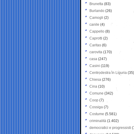
Brunetta
(83)
Burlando
(26)
Camogli
(2)
canile
(4)
Cappello
(8)
Caprotti
(2)
Caritas
(6)
carovita
(170)
casa
(247)
Casini
(119)
Centrodestra in Liguria
(35
Chiesa
(276)
Cina
(10)
Comune
(342)
Coop
(7)
Cossiga
(7)
Costume
(5.581)
criminalità
(1.402)
democratici e progressisti
(