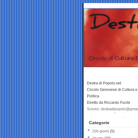
Destra di Popolo.net
Circolo Genovese di Cultura e
Politica
Diretto da Riccardo Fucile
Scrivici: destradipopolo@gma
Categorie
100 giorni
(5)