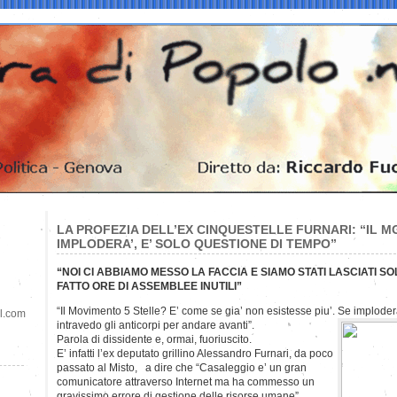
LA PROFEZIA DELL’EX CINQUESTELLE FURNARI: “IL 
IMPLODERA’, E’ SOLO QUESTIONE DI TEMPO”
“NOI CI ABBIAMO MESSO LA FACCIA E SIAMO STATI LASCIATI SO
FATTO ORE DI ASSEMBLEE INUTILI”
“Il Movimento 5 Stelle? E’ come se gia’ non esistesse piu’. Se imploder
il.com
intravedo gli anticorpi per andare avanti”.
Parola di dissidente e, ormai, fuoriuscito.
E’ infatti l’ex deputato grillino Alessandro Furnari, da poco
passato al Misto, a dire che “Casaleggio e’ un gran
comunicatore attraverso Internet ma ha commesso un
gravissimo errore di gestione delle risorse umane”.