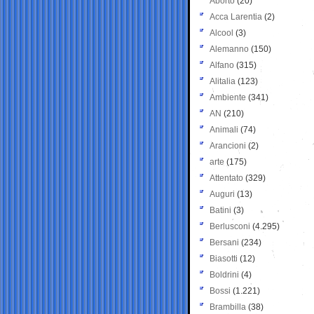
Aborto
(20)
Acca Larentia
(2)
Alcool
(3)
Alemanno
(150)
Alfano
(315)
Alitalia
(123)
Ambiente
(341)
AN
(210)
Animali
(74)
Arancioni
(2)
arte
(175)
Attentato
(329)
Auguri
(13)
Batini
(3)
Berlusconi
(4.295)
Bersani
(234)
Biasotti
(12)
Boldrini
(4)
Bossi
(1.221)
Brambilla
(38)