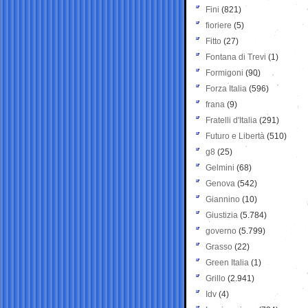
Fini
(821)
fioriere
(5)
Fitto
(27)
Fontana di Trevi
(1)
Formigoni
(90)
Forza Italia
(596)
frana
(9)
Fratelli d'Italia
(291)
Futuro e Libertà
(510)
g8
(25)
Gelmini
(68)
Genova
(542)
Giannino
(10)
Giustizia
(5.784)
governo
(5.799)
Grasso
(22)
Green Italia
(1)
Grillo
(2.941)
Idv
(4)