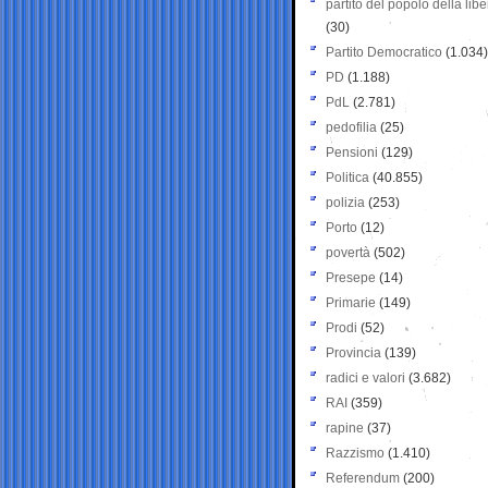
partito del popolo della libe
(30)
Partito Democratico
(1.034)
PD
(1.188)
PdL
(2.781)
pedofilia
(25)
Pensioni
(129)
Politica
(40.855)
polizia
(253)
Porto
(12)
povertà
(502)
Presepe
(14)
Primarie
(149)
Prodi
(52)
Provincia
(139)
radici e valori
(3.682)
RAI
(359)
rapine
(37)
Razzismo
(1.410)
Referendum
(200)