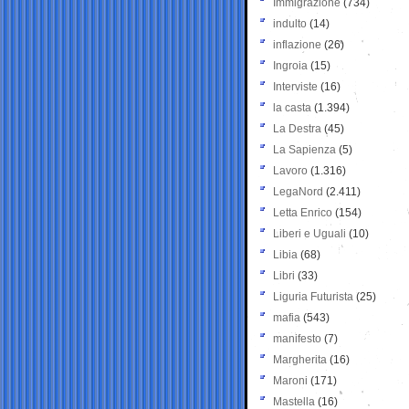
Immigrazione
(734)
indulto
(14)
inflazione
(26)
Ingroia
(15)
Interviste
(16)
la casta
(1.394)
La Destra
(45)
La Sapienza
(5)
Lavoro
(1.316)
LegaNord
(2.411)
Letta Enrico
(154)
Liberi e Uguali
(10)
Libia
(68)
Libri
(33)
Liguria Futurista
(25)
mafia
(543)
manifesto
(7)
Margherita
(16)
Maroni
(171)
Mastella
(16)