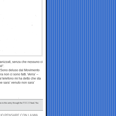
rganizzati, senza che nessuno ci
li”.
a: “Sono deluso dal Movimento
a non ci sono fatti. Verra’ –
al telefono mi ha detto che sta
he sara’ venuto non sara’
s to this entry through the
RSS 2.0
feed. You
LIO PENSARE CON LA MIA