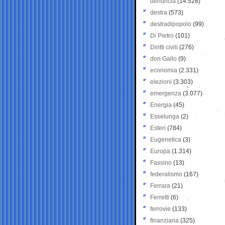
denuncia
(14.528)
destra
(573)
destradipopolo
(99)
Di Pietro
(101)
Diritti civili
(276)
don Gallo
(9)
economia
(2.331)
elezioni
(3.303)
emergenza
(3.077)
Energia
(45)
Esselunga
(2)
Esteri
(784)
Eugenetica
(3)
Europa
(1.314)
Fassino
(13)
federalismo
(167)
Ferrara
(21)
Ferretti
(6)
ferrovie
(133)
finanziaria
(325)