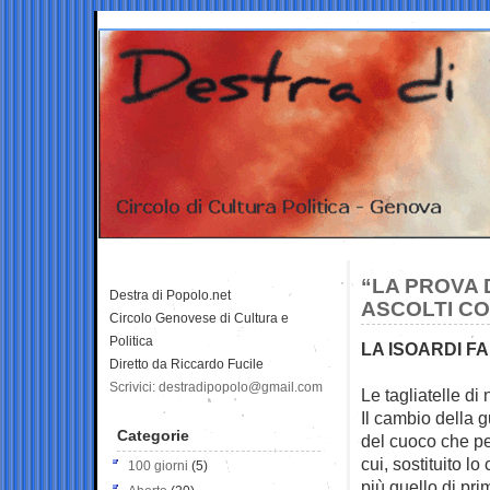
“LA PROVA 
Destra di Popolo.net
ASCOLTI CO
Circolo Genovese di Cultura e
Politica
LA ISOARDI FA
Diretto da Riccardo Fucile
Scrivici: destradipopolo@gmail.com
Le tagliatelle di
Il cambio della 
Categorie
del cuoco che pe
cui, sostituito lo
100 giorni
(5)
più quello di pri