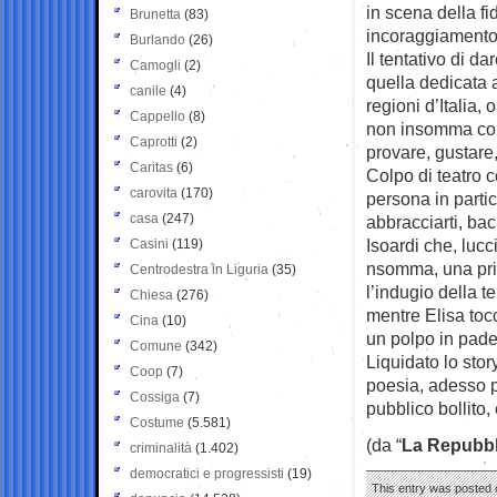
in scena della fi
Brunetta
(83)
incoraggiamento (
Burlando
(26)
Il tentativo di 
Camogli
(2)
quella dedicata 
canile
(4)
regioni d’Italia,
Cappello
(8)
non insomma com
Caprotti
(2)
provare, gustare,
Caritas
(6)
Colpo di teatro 
carovita
(170)
persona in partic
casa
(247)
abbracciarti, bac
Isoardi che, lucc
Casini
(119)
nsomma, una pri
Centrodestra in Liguria
(35)
l’indugio della t
Chiesa
(276)
mentre Elisa toc
Cina
(10)
un polpo in pade
Comune
(342)
Liquidato lo stor
Coop
(7)
poesia, adesso p
Cossiga
(7)
pubblico bollito,
Costume
(5.581)
(da “
La Repubbl
criminalità
(1.402)
democratici e progressisti
(19)
This entry was posted o