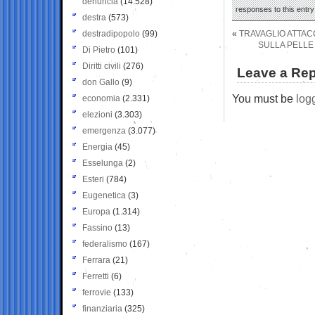
denuncia
(14.528)
responses to this entr
destra
(573)
destradipopolo
(99)
«
TRAVAGLIO ATTACC
SULLA PELLE
Di Pietro
(101)
Diritti civili
(276)
Leave a Rep
don Gallo
(9)
You must be
log
economia
(2.331)
elezioni
(3.303)
emergenza
(3.077)
Energia
(45)
Esselunga
(2)
Esteri
(784)
Eugenetica
(3)
Europa
(1.314)
Fassino
(13)
federalismo
(167)
Ferrara
(21)
Ferretti
(6)
ferrovie
(133)
finanziaria
(325)