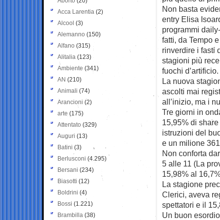
Aborto
(20)
Non basta evide
Acca Larentia
(2)
entry Elisa Isoa
Alcool
(3)
programmi daily-
Alemanno
(150)
fatti, da Tempo 
Alfano
(315)
rinverdire i fasti
Alitalia
(123)
stagioni più rec
Ambiente
(341)
fuochi d’artificio.
AN
(210)
La nuova stagione
ascolti mai regis
Animali
(74)
all’inizio, ma i 
Arancioni
(2)
Tre giorni in on
arte
(175)
15,95% di share 
Attentato
(329)
istruzioni del bu
Auguri
(13)
e un milione 361 
Batini
(3)
Non conforta dar
Berlusconi
(4.295)
5 alle 11 (La pro
Bersani
(234)
15,98% al 16,7%
Biasotti
(12)
La stagione prec
Boldrini
(4)
Clerici, aveva r
Bossi
(1.221)
spettatori e il 1
Un buon esordio 
Brambilla
(38)