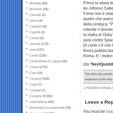
Prima la storia d
Brunetta
(83)
lei, Alfonso Sabe
Burlando
(26)
Forse non è stat
Camogli
(2)
quello che aveva 
canile
(4)
della sindaca: “
Cappello
(8)
intende il dossie
Caprotti
(2)
la mafia di Ostia
Caritas
(6)
aula contro Spada
carovita
(170)
Di certo c’è che 
casa
(247)
finora pubblicat
Roma. E i motivi d
Casini
(119)
Centrodestra in Liguria
(35)
(da “
NextQuotid
Chiesa
(276)
Cina
(10)
This entry was posted o
Comune
(342)
responses to this entr
Coop
(7)
«
FEDERICA ANGELI
Cossiga
(7)
Costume
(5.581)
Leave a Rep
criminalità
(1.402)
democratici e progressisti
(19)
You must be
log