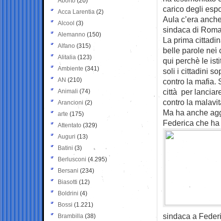
Aborto
(20)
carico degli esp
Acca Larentia
(2)
Aula c’era anche
Alcool
(3)
sindaca di Roma
Alemanno
(150)
La prima cittadin
Alfano
(315)
belle parole nei 
Alitalia
(123)
qui perchè le is
Ambiente
(341)
soli i cittadini s
AN
(210)
contro la mafia.
città per lancia
Animali
(74)
contro la malav
Arancioni
(2)
Ma ha anche aggi
arte
(175)
Federica che ha i
Attentato
(329)
Auguri
(13)
Batini
(3)
Berlusconi
(4.295)
Bersani
(234)
Biasotti
(12)
Boldrini
(4)
Bossi
(1.221)
sindaca a Federi
Brambilla
(38)