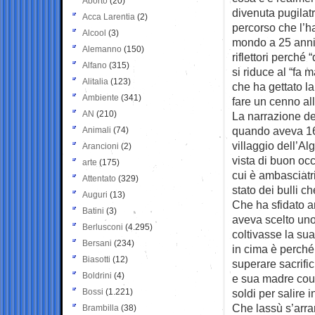
Aborto
(20)
divenuta pugilat
Acca Larentia
(2)
percorso che l’ha
Alcool
(3)
mondo a 25 anni e
Alemanno
(150)
riflettori perché
Alfano
(315)
si riduce al “fa
Alitalia
(123)
che ha gettato 
Ambiente
(341)
fare un cenno all
AN
(210)
La narrazione del
quando aveva 16 
Animali
(74)
villaggio dell’A
Arancioni
(2)
vista di buon occ
arte
(175)
cui è ambasciatri
Attentato
(329)
stato dei bulli c
Auguri
(13)
Che ha sfidato a
Batini
(3)
aveva scelto uno
Berlusconi
(4.295)
coltivasse la sua
Bersani
(234)
in cima è perché 
Biasotti
(12)
superare sacrific
Boldrini
(4)
e sua madre cous
Bossi
(1.221)
soldi per salire 
Che lassù s’arram
Brambilla
(38)