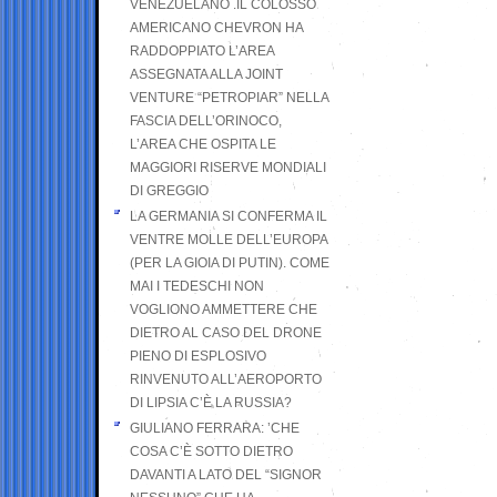
VENEZUELANO .IL COLOSSO
AMERICANO CHEVRON HA
RADDOPPIATO L’AREA
ASSEGNATA ALLA JOINT
VENTURE “PETROPIAR” NELLA
FASCIA DELL’ORINOCO,
L’AREA CHE OSPITA LE
MAGGIORI RISERVE MONDIALI
DI GREGGIO
LA GERMANIA SI CONFERMA IL
VENTRE MOLLE DELL’EUROPA
(PER LA GIOIA DI PUTIN). COME
MAI I TEDESCHI NON
VOGLIONO AMMETTERE CHE
DIETRO AL CASO DEL DRONE
PIENO DI ESPLOSIVO
RINVENUTO ALL’AEROPORTO
DI LIPSIA C’È LA RUSSIA?
GIULIANO FERRARA: ’CHE
COSA C’È SOTTO DIETRO
DAVANTI A LATO DEL “SIGNOR