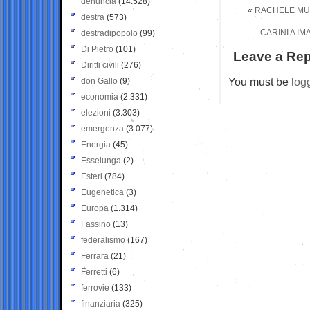
denuncia
(14.528)
«
RACHELE MUS
destra
(573)
CARINI A I
destradipopolo
(99)
Di Pietro
(101)
Leave a Rep
Diritti civili
(276)
You must be
log
don Gallo
(9)
economia
(2.331)
elezioni
(3.303)
emergenza
(3.077)
Energia
(45)
Esselunga
(2)
Esteri
(784)
Eugenetica
(3)
Europa
(1.314)
Fassino
(13)
federalismo
(167)
Ferrara
(21)
Ferretti
(6)
ferrovie
(133)
finanziaria
(325)