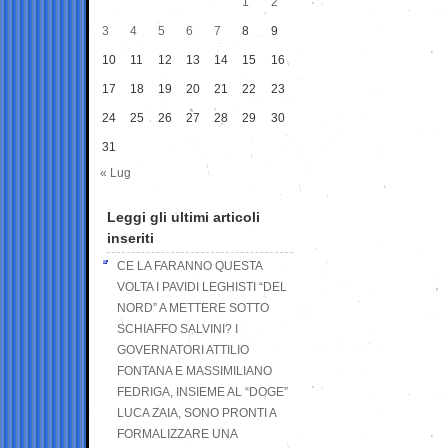
1
2
3
4
5
6
7
8
9
10
11
12
13
14
15
16
17
18
19
20
21
22
23
24
25
26
27
28
29
30
31
« Lug
Leggi gli ultimi articoli
inseriti
CE LA FARANNO QUESTA
VOLTA I PAVIDI LEGHISTI “DEL
NORD” A METTERE SOTTO
SCHIAFFO SALVINI? I
GOVERNATORI ATTILIO
FONTANA E MASSIMILIANO
FEDRIGA, INSIEME AL “DOGE”
LUCA ZAIA, SONO PRONTI A
FORMALIZZARE UNA