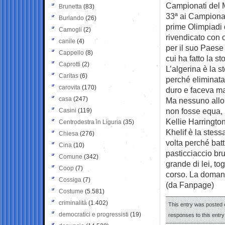
Campionati del 
Brunetta
(83)
33ª ai Campionat
Burlando
(26)
prime Olimpiadi d
Camogli
(2)
rivendicato con o
canile
(4)
per il suo Paese 
Cappello
(8)
cui ha fatto la s
Caprotti
(2)
L’algerina è la s
Caritas
(6)
perché eliminata 
carovita
(170)
duro e faceva ma
casa
(247)
Ma nessuno allor
non fosse equa, n
Casini
(119)
Kellie Harrington
Centrodestra in Liguria
(35)
Khelif è la stes
Chiesa
(276)
volta perché bat
Cina
(10)
pasticciaccio br
Comune
(342)
grande di lei, to
Coop
(7)
corso. La doman
Cossiga
(7)
(da Fanpage)
Costume
(5.581)
criminalità
(1.402)
This entry was posted o
democratici e progressisti
(19)
responses to this entr