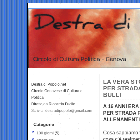
LA VERA ST
Destra di Popolo.net
PER STRADA
Circolo Genovese di Cultura e
BULLI
Politica
Diretto da Riccardo Fucile
A 16 ANNI ER
Scrivici: destradipopolo@gmail.com
PER STRADA P
ALLENAMENTI
Categorie
Cosa sappiamo v
100 giorni
(5)
cosa c’è
realment