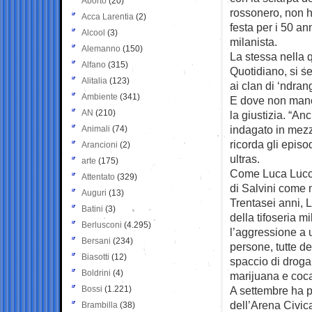
Aborto
(20)
rossonero, non h
Acca Larentia
(2)
festa per i 50 an
Alcool
(3)
milanista.
Alemanno
(150)
La stessa nella 
Alfano
(315)
Quotidiano, si s
Alitalia
(123)
ai clan di ‘ndran
Ambiente
(341)
E dove non manc
AN
(210)
la giustizia. “A
indagato in mezzo
Animali
(74)
ricorda gli episo
Arancioni
(2)
ultras.
arte
(175)
Come Luca Lucci,
Attentato
(329)
di Salvini come m
Auguri
(13)
Trentasei anni, L
Batini
(3)
della tifoseria m
Berlusconi
(4.295)
l’aggressione a u
Bersani
(234)
persone, tutte de
Biasotti
(12)
spaccio di droga
Boldrini
(4)
marijuana e coc
Bossi
(1.221)
A settembre ha p
dell’Arena Civica
Brambilla
(38)