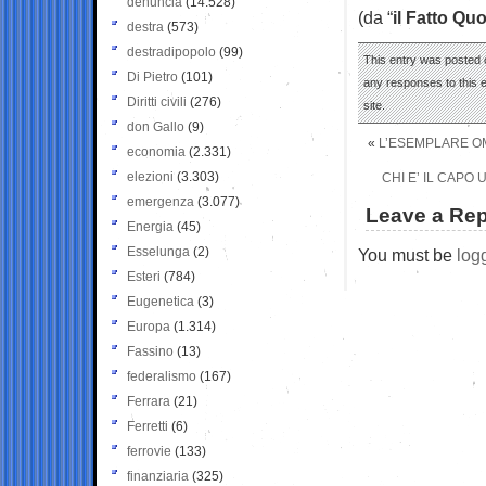
denuncia
(14.528)
(da “
il Fatto Qu
destra
(573)
destradipopolo
(99)
This entry was posted 
Di Pietro
(101)
any responses to this 
Diritti civili
(276)
site.
don Gallo
(9)
«
L’ESEMPLARE OM
economia
(2.331)
elezioni
(3.303)
CHI E’ IL CAPO
emergenza
(3.077)
Leave a Rep
Energia
(45)
Esselunga
(2)
You must be
log
Esteri
(784)
Eugenetica
(3)
Europa
(1.314)
Fassino
(13)
federalismo
(167)
Ferrara
(21)
Ferretti
(6)
ferrovie
(133)
finanziaria
(325)