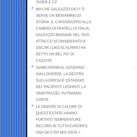
TASER E CP
MA CHE GALEAZZO DICI? TI
SERVE UN BIGNAMINO DI
STORIA. IL CAPOGRUPPO ALLA
CAMERA DI FRATELLI D’ITALIA,
GALEAZZO BIGNAMI, NEL SUO
ATTACCO SCONSIDERATO A
OSCAR LUIGI SCALFARO HA
DETTO UN BEL PO’ DI
CAZZATE
SIAMO FERMI AL GOVERNO
GIALLOVERDE: LA DESTRA
SULLA DIFESA È OSTAGGIO
DEI “PACIFISTI” LEGHISTI, LA
SINISTRA DEL PUTINIANO
CONTE
LE ONDATE DI CALORE DI
QUEST’ESTATE HANNO
PORTATO TEMPERATURE
RECORD IN TUTTA EUROPA E
UNA SICCITA’ MAI VISTA. I