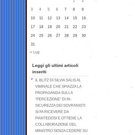
1
2
3
4
5
6
7
8
9
10
11
12
13
14
15
16
17
18
19
20
21
22
23
24
25
26
27
28
29
30
31
« Lug
Leggi gli ultimi articoli
inseriti
IL BLITZ DI SILVIA SALIS AL
VIMINALE CHE SPIAZZA LA
PROPAGANDA SULLA
“PERCEZIONE” DI IN-
SICUREZZA DEI SOVRANISTI:
SI FA RICEVERE DA
PIANTEDOSI E OTTIENE LA
COLLABORAZIONE DEL
MINISTRO SENZA CEDERE SU