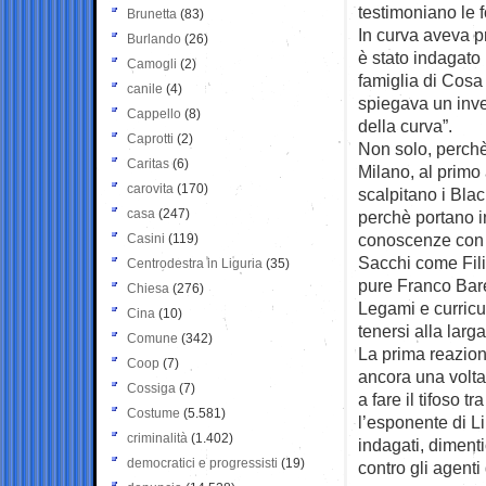
testimoniano le f
Brunetta
(83)
In curva aveva p
Burlando
(26)
è stato indagato 
Camogli
(2)
famiglia di Cosa
canile
(4)
spiegava un inves
Cappello
(8)
della curva”.
Caprotti
(2)
Non solo, perchè 
Caritas
(6)
Milano, al primo 
carovita
(170)
scalpitano i Bla
casa
(247)
perchè portano i
conoscenze con e
Casini
(119)
Sacchi come Fili
Centrodestra in Liguria
(35)
pure Franco Bar
Chiesa
(276)
Legami e curricu
Cina
(10)
tenersi alla larga
Comune
(342)
La prima reazion
Coop
(7)
ancora una volta
Cossiga
(7)
a fare il tifoso t
Costume
(5.581)
l’esponente di Li
criminalità
(1.402)
indagati, diment
democratici e progressisti
(19)
contro gli agenti 