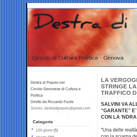
LA VERGOGN
Destra di Popolo.net
STRINGE LA
Circolo Genovese di Cultura e
TRAFFICO D
Politica
Diretto da Riccardo Fucile
SALVINI VA A
Scrivici: destradipopolo@gmail.com
“GARANTE” E’
CON LA ‘NDR
Categorie
“Una delle realtà
100 giorni
(5)
con la sciarpa d