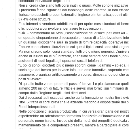
contributo individuale degli utenti.
Non si creda che siano tutti corsi inutili o quasi. Molte sono le iniziative 
Il problema è che, sganciati dai fabbisogni delle imprese, la loro efficac
fioriscono pacchetti preconfezionati di inglese e informatica, questi ultimi
37,4% delle strutture.
E su Internet si vendono addirittura kit per aprire corsi standard di for
uffici pubblici a cui rivolgersi per avere le sovvenzioni.
“Già – commentano all’Atdal, l’associazione dei disoccupati over 40 –
un operaio cinquantenne disoccupato un corso di alfabetizzazione inf
un qualsiasi diciottenne sarà in grado di fornire capacità operative i
Eppure conosciamo situazioni in cui questi tipi di corsi sono stati organ
Ma non ci sono solo i corsi standard, tutti più o meno generici. L’unive
anche di lezioni tra le più bizzarre, finanziate sempre con i fondi pubblic
assistenti di studi legali agli operatori sociali telefonici.
“E poi ci sono i giochetti più o meno sporchi come il gaming – spiega 
sociologia del lavoro per la voce.info -: un ente formativo, sapendo ch
assumere, organizza artificiosamente un corso, dimostrando poi che qu
posti di lavoro”.
Di qui alle truffe vere e proprie il passo è breve. Le più clamorose quell
almeno 200 milioni di fatture fittizie e servizi mai forniti, sui 4 miliardi 
campo dalla Regione negli ultimi dieci anni.
Dai disoccupati agli occupati: anche qui la formazione mostra limiti evi
Isfol. Si tratta di corsi brevi che le aziende mettono a disposizione dei p
Fondi interprofessionali.
Nelle condizioni di scarsa produttività in cui versa gran parte del nostro
aspetterebbe un orientamento formativo finalizzato all’innovazione e all
personale meno istruito. Invece più della metà dei progetti è dedicata a
mantenimento delle competenze presenti, mentre a partecipare ai corsi