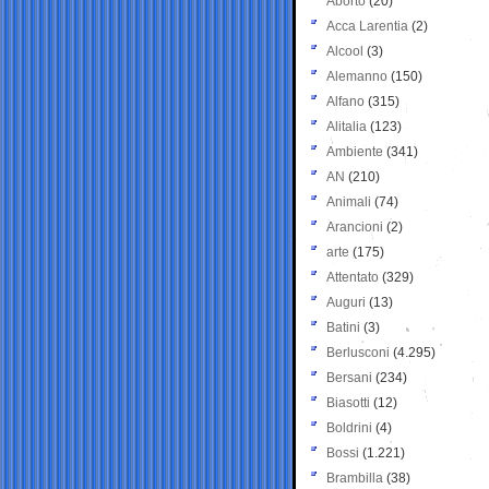
Aborto
(20)
Acca Larentia
(2)
Alcool
(3)
Alemanno
(150)
Alfano
(315)
Alitalia
(123)
Ambiente
(341)
AN
(210)
Animali
(74)
Arancioni
(2)
arte
(175)
Attentato
(329)
Auguri
(13)
Batini
(3)
Berlusconi
(4.295)
Bersani
(234)
Biasotti
(12)
Boldrini
(4)
Bossi
(1.221)
Brambilla
(38)