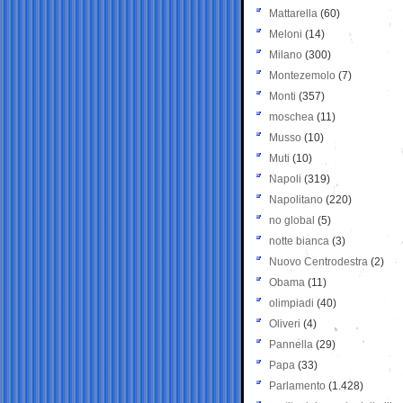
Mattarella
(60)
Meloni
(14)
Milano
(300)
Montezemolo
(7)
Monti
(357)
moschea
(11)
Musso
(10)
Muti
(10)
Napoli
(319)
Napolitano
(220)
no global
(5)
notte bianca
(3)
Nuovo Centrodestra
(2)
Obama
(11)
olimpiadi
(40)
Oliveri
(4)
Pannella
(29)
Papa
(33)
Parlamento
(1.428)