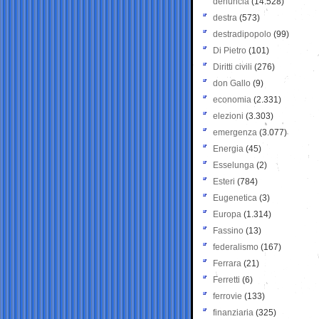
denuncia
(14.528)
destra
(573)
destradipopolo
(99)
Di Pietro
(101)
Diritti civili
(276)
don Gallo
(9)
economia
(2.331)
elezioni
(3.303)
emergenza
(3.077)
Energia
(45)
Esselunga
(2)
Esteri
(784)
Eugenetica
(3)
Europa
(1.314)
Fassino
(13)
federalismo
(167)
Ferrara
(21)
Ferretti
(6)
ferrovie
(133)
finanziaria
(325)