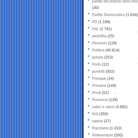
partito del popolo della libe
(30)
Partito Democratico
(1.034)
PD
(1.188)
PdL
(2.781)
pedofilia
(25)
Pensioni
(129)
Politica
(40.814)
polizia
(253)
Porto
(12)
povertà
(502)
Presepe
(14)
Primarie
(149)
Prodi
(52)
Provincia
(139)
radici e valori
(3.682)
RAI
(359)
rapine
(37)
Razzismo
(1.410)
Referendum
(200)