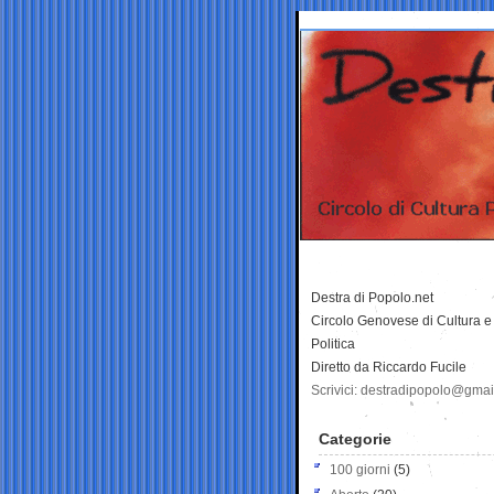
Destra di Popolo.net
Circolo Genovese di Cultura e
Politica
Diretto da Riccardo Fucile
Scrivici: destradipopolo@gma
Categorie
100 giorni
(5)