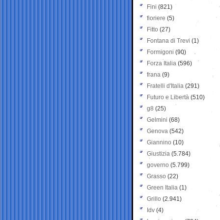
Fini
(821)
fioriere
(5)
Fitto
(27)
Fontana di Trevi
(1)
Formigoni
(90)
Forza Italia
(596)
frana
(9)
Fratelli d'Italia
(291)
Futuro e Libertà
(510)
g8
(25)
Gelmini
(68)
Genova
(542)
Giannino
(10)
Giustizia
(5.784)
governo
(5.799)
Grasso
(22)
Green Italia
(1)
Grillo
(2.941)
Idv
(4)