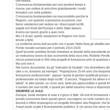
che misura.
Conoscenza fondamentale per non perdere tempo e
risorse, per evitare di arricchire gratuitamente i nostri
formatori con soldi pubblici.
Conoscenza fondamentale ma inaccessibile perchè le
Regioni, con qualche scarsissima eccezione, non
fanno valutazioni per vedere se i disoccupati iscritti,
pagati con fondi dell’Europa e dello Stato italiano,
trovino poi lavoro grazie a quei corsi.
Ma c’è di più: quelle valutazioni le Regioni non sono
tenute a farle.
La conferma arriva dall’accordo con il quale l’Italia fissa gli obiettivi pe
Fondo sociale europeo per il periodo 2014-2020.
Quell’accordo avrebbe dovuto rimediare ai disastri della precedente 
un meticoloso lavoro di due economisti della voce.info, Roberto Perotti e
mezzo polverizzati in 500 mila progetti di formazione privi di qualsiasi 
Ma così non è.
Nel nuovo documento, tra gli “indicatori di risultato” che dovrebbero di
utile o no, troviamo ad esempio: “Popolazione 25-64 anni che frequenta
formazione professionale”, oppure “quota di giovani qualificati presso i 
professionale sul totale degli iscritti”. O ancora: “Rapporto tra allievi
tablet”. In altre parole, un corso sarà tanto più apprezzabile e quindi f
il numero dei suoi iscritti, o quanti più tablet saranno messi a disposizi
RIEMPIRE LE AULE
Dunque, basta riempire le aule e il gioco è fatto. Gli enti di formazione
privati) conoscono bene questo gioco: raccolgono un certo numero di di
docenti e infine propongono un progetto formativo alla Regione, che fa
A quel punto scatta il finanziamento pubblico. E ciò senza che siano ri