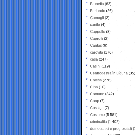
Brunetta
(83)
Burlando
(26)
Camogli
(2)
canile
(4)
Cappello
(8)
Caprotti
(2)
Caritas
(6)
carovita
(170)
casa
(247)
Casini
(119)
Centrodestra in Liguria
(35
Chiesa
(276)
Cina
(10)
Comune
(342)
Coop
(7)
Cossiga
(7)
Costume
(5.581)
criminalità
(1.402)
democratici e progressisti
(