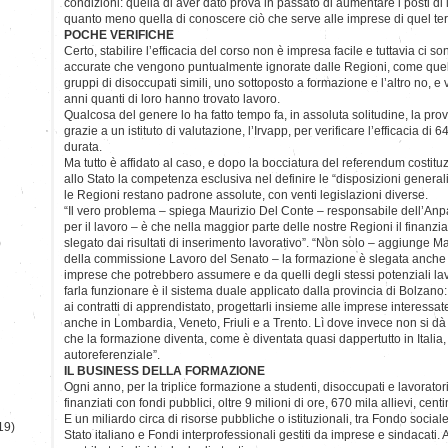
condizioni: quella di aver dato prova in passato di aumentare i posti di l
quanto meno quella di conoscere ciò che serve alle imprese di quel terr
POCHE VERIFICHE
Certo, stabilire l’efficacia del corso non è impresa facile e tuttavia ci 
accurate che vengono puntualmente ignorate dalle Regioni, come quel
gruppi di disoccupati simili, uno sottoposto a formazione e l’altro no, 
anni quanti di loro hanno trovato lavoro.
Qualcosa del genere lo ha fatto tempo fa, in assoluta solitudine, la pr
grazie a un istituto di valutazione, l’Irvapp, per verificare l’efficacia di 
durata.
Ma tutto è affidato al caso, e dopo la bocciatura del referendum costitu
allo Stato la competenza esclusiva nel definire le “disposizioni genera
le Regioni restano padrone assolute, con venti legislazioni diverse.
“Il vero problema – spiega Maurizio Del Conte – responsabile dell’Anp
per il lavoro – è che nella maggior parte delle nostre Regioni il finanzia
)
slegato dai risultati di inserimento lavorativo”. “Non solo – aggiunge M
della commissione Lavoro del Senato – la formazione è slegata anche e
imprese che potrebbero assumere e da quelli degli stessi potenziali lav
farla funzionare è il sistema duale applicato dalla provincia di Bolzano: 
ai contratti di apprendistato, progettarli insieme alle imprese interessate
anche in Lombardia, Veneto, Friuli e a Trento. Lì dove invece non si d
che la formazione diventa, come è diventata quasi dappertutto in Itali
autoreferenziale”.
IL BUSINESS DELLA FORMAZIONE
Ogni anno, per la triplice formazione a studenti, disoccupati e lavorato
finanziati con fondi pubblici, oltre 9 milioni di ore, 670 mila allievi, centi
E un miliardo circa di risorse pubbliche o istituzionali, tra Fondo socia
19)
Stato italiano e Fondi interprofessionali gestiti da imprese e sindacati. 