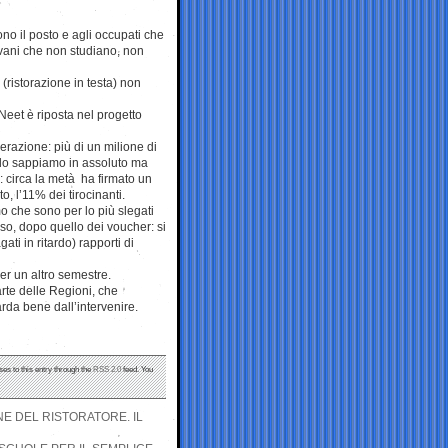
ono il posto e agli occupati che
giovani che non studiano, non
a (ristorazione in testa) non
Neet è riposta nel progetto
erazione: più di un milione di
on lo sappiamo in assoluto ma
: circa la metà ha firmato un
o, l’11% dei tirocinanti.
o che sono per lo più slegati
so, dopo quello dei voucher: si
i in ritardo) rapporti di
per un altro semestre.
arte delle Regioni, che
rda bene dall’intervenire.
ses to this entry through the
RSS 2.0
feed. You
NE DEL RISTORATORE. IL