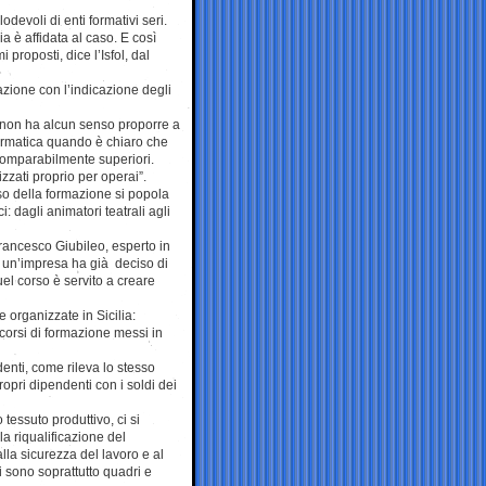
lodevoli di enti formativi seri.
ia è affidata al caso. E così
 proposti, dice l’Isfol, dal
mazione con l’indicazione degli
 non ha alcun senso proporre a
ormatica quando è chiaro che
ncomparabilmente superiori.
izzati proprio per operai”.
rso della formazione si popola
i: dagli animatori teatrali agli
Francesco Giubileo, esperto in
e un’impresa ha già deciso di
el corso è servito a creare
e organizzate in Sicilia:
di corsi di formazione messi in
denti, come rileva lo stesso
ropri dipendenti con i soldi dei
 tessuto produttivo, ci si
a riqualificazione del
lla sicurezza del lavoro e al
 sono soprattutto quadri e