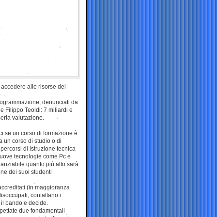
r accedere alle risorse del
programmazione, denunciati da
 Filippo Teoldi: 7 miliardi e
seria valutazione.
rci se un corso di formazione è
 un corso di studio o di
percorsi di istruzione tecnica
 e nuove tecnologie come Pc e
inanziabile quanto più alto sarà
one dei suoi studenti
 accreditati (in maggioranza
soccupati, contattano i
 il bando e decide.
spettate due fondamentali