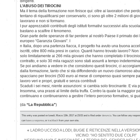
dirigenti.
L’ABUSO DEI TIROCINI
Ma il tema della formazione non finisce qui: oltre ai lavoratori che perd
tentano di riqualificarsi per conservarlo, ci sono gli oltre 2 milioni di 
lavorano e non si formano.
I pur apprezzabili contribuiti degli istituti formativi successivi alla scuol
bastano a scalfire il fenomeno.
Gran parte delle speranze di far perdere al nostro Paese il primato dei 
europeo “Garanzia Giovani”. I
n Italia, dopo una partenza fiacca, il progetto ha avuto una buona accel
iscritti, oltre 800 mila presi in carico. Quanti hanno trovato lavoro? N
solo limitatamente ai 266 mila giovani che hanno completato il tirocinio
contratto, e solo 30 mila ragazzi sono stati assunti a tempo indeterminat
Se poi andiamo a vedere in che consistono questi tirocini, ci accorgiam
dalla formazione, tanto che si sta diffondendo un nuovo clamoroso abu
spacciano per tirocini (500 euro al mese di compenso quasi sempre pagat
lavoro veri e propri, gratuiti e senza contributi
Scaduti i sei mesi, niente assunzioni: si cambia solo tirocinante. E via 
Insomma, una prassi al limite della truffa. Contro la quale la maggior p
continuano e continueranno a gestire l’intero percorso formativo, si gua
(da
“La Repubblica”
)
This entry was posted on lunedì, Marzo 13th, 2017 at 23:03 and is filed under
denuncia
. You can follow any respon
can
leave a response
, or
trackback
from your own site.
«
LADRO UCCISO A LODI, BUGIE E RETICENZE NELLA VERSIO
VICINO: “HO SENTITO DUE COLPI”