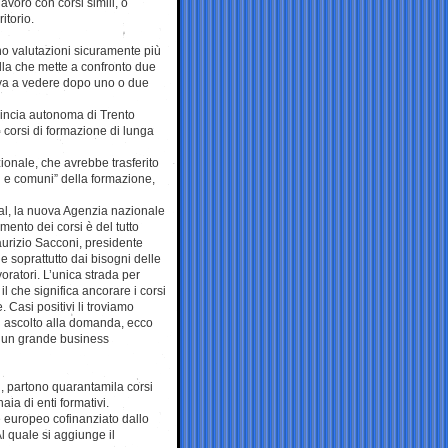
avoro con corsi simili, o
itorio.
sono valutazioni sicuramente più
la che mette a confronto due
e va a vedere dopo uno o due
ovincia autonoma di Trento
64 corsi di formazione di lunga
zionale, che avrebbe trasferito
li e comuni” della formazione,
al, la nuova Agenzia nazionale
mento dei corsi è del tutto
aurizio Sacconi, presidente
 soprattutto dai bisogni delle
oratori. L’unica strada per
il che significa ancorare i corsi
. Casi positivi li troviamo
à ascolto alla domanda, ecco
a, un grande business
ri, partono quarantamila corsi
naia di enti formativi.
le europeo cofinanziato dallo
Al quale si aggiunge il