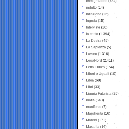
Immigrazione
(734)
indulto
(14)
inflazione
(26)
Ingroia
(15)
Interviste
(16)
la casta
(1.394)
La Destra
(45)
La Sapienza
(5)
Lavoro
(1.316)
LegaNord
(2.411)
Letta Enrico
(154)
Liberi e Uguali
(10)
Libia
(68)
Libri
(33)
Liguria Futurista
(25)
mafia
(543)
manifesto
(7)
Margherita
(16)
Maroni
(171)
Mastella
(16)