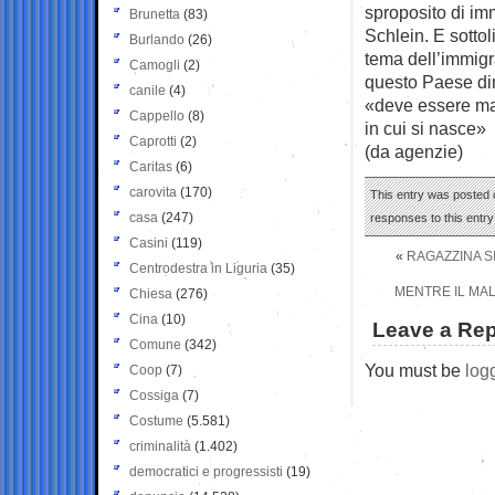
sproposito di im
Brunetta
(83)
Schlein. E sotto
Burlando
(26)
tema dell’immigra
Camogli
(2)
questo Paese dim
canile
(4)
«deve essere mai
Cappello
(8)
in cui si nasce»
Caprotti
(2)
(da agenzie)
Caritas
(6)
carovita
(170)
This entry was posted 
casa
(247)
responses to this entr
Casini
(119)
«
RAGAZZINA SI
Centrodestra in Liguria
(35)
MENTRE IL MAL
Chiesa
(276)
Cina
(10)
Leave a Rep
Comune
(342)
You must be
log
Coop
(7)
Cossiga
(7)
Costume
(5.581)
criminalità
(1.402)
democratici e progressisti
(19)