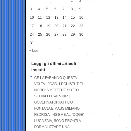
1
2
3
4
5
6
7
8
9
10
11
12
13
14
15
16
17
18
19
20
21
22
23
24
25
26
27
28
29
30
31
« Lug
Leggi gli ultimi articoli
inseriti
CE LA FARANNO QUESTA
VOLTA I PAVIDI LEGHISTI “DEL
NORD” A METTERE SOTTO
SCHIAFFO SALVINI? I
GOVERNATORI ATTILIO
FONTANA E MASSIMILIANO
FEDRIGA, INSIEME AL “DOGE”
LUCA ZAIA, SONO PRONTI A
FORMALIZZARE UNA