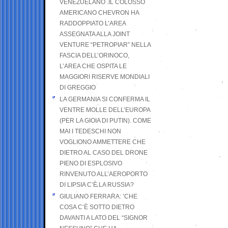
VENEZUELANO .IL COLOSSO
AMERICANO CHEVRON HA
RADDOPPIATO L’AREA
ASSEGNATA ALLA JOINT
VENTURE “PETROPIAR” NELLA
FASCIA DELL’ORINOCO,
L’AREA CHE OSPITA LE
MAGGIORI RISERVE MONDIALI
DI GREGGIO
LA GERMANIA SI CONFERMA IL
VENTRE MOLLE DELL’EUROPA
(PER LA GIOIA DI PUTIN). COME
MAI I TEDESCHI NON
VOGLIONO AMMETTERE CHE
DIETRO AL CASO DEL DRONE
PIENO DI ESPLOSIVO
RINVENUTO ALL’AEROPORTO
DI LIPSIA C’È LA RUSSIA?
GIULIANO FERRARA: ’CHE
COSA C’È SOTTO DIETRO
DAVANTI A LATO DEL “SIGNOR