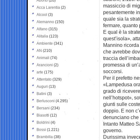
Aborto
(20)
massiccio di mig
Acca Larentia
(2)
pesantemente in
Alcool
(3)
quale sia la stra
Alemanno
(150)
fermare, quanto p
Alfano
(315)
E qual è la strat
Alitalia
(123)
quest’isola», at
Ambiente
(341)
Mannino ricorda 
AN
(210)
che avrebbe dovut
traccia dell’imba
Animali
(74)
promessa di un’ar
Arancioni
(2)
soccorsi.
arte
(175)
Per il prefetto n
Attentato
(329)
«Lampedusa ora,
Auguri
(13)
grado di ricevere
Batini
(3)
nell’hotspot», so
Berlusconi
(4.295)
giunti sulle cost
Bersani
(234)
doppio. E non c’è
Biasotti
(12)
denunciano che i
Boldrini
(4)
Intanto Matteo Sa
Bossi
(1.221)
governo.
Durissima invece
Brambilla
(38)