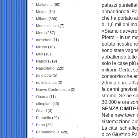
palazzi puntella
Mattarella
(60)
abbandonati. Pala
Meloni
(14)
che ha portato a
Milano
(300)
di 1,6 milioni m
Montezemolo
(7)
«Siamo davvero 
Monti
(357)
Pietro – in un m
moschea
(11)
potuto ricostruir
Musso
(10)
sono state vaghe
Muti
(10)
abbattendo tutto
Napoli
(319)
solo le case più 
Napolitano
(220)
milioni. Certo, 
no global
(5)
consorzio che er
20mila euro all’a
notte bianca
(3)
fa danni graviss
Nuovo Centrodestra
(2)
stremo. Se ne so
Obama
(11)
30.000 e ora so
olimpiadi
(40)
SENZA CIMITE
Oliveri
(4)
Nelle new town c
Pannella
(29)
sistemazione au
Papa
(33)
La città schiaffe
Parlamento
(1.428)
dice Giustino Par