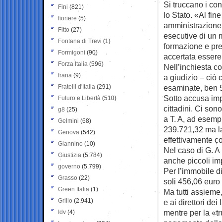
Si truccano i cont
Fini
(821)
lo Stato. «Al fin
fioriere
(5)
amministrazione 
Fitto
(27)
esecutive di un m
Fontana di Trevi
(1)
formazione e pr
Formigoni
(90)
accertata essere
Forza Italia
(596)
Nell’inchiesta con
frana
(9)
a giudizio – ciò 
Fratelli d'Italia
(291)
esaminate, ben 5
Sotto accusa impr
Futuro e Libertà
(510)
cittadini. Ci sono
g8
(25)
a T. A, ad esempi
Gelmini
(68)
239.721,32 ma la 
Genova
(542)
effettivamente c
Giannino
(10)
Nel caso di G. A
Giustizia
(5.784)
anche piccoli imp
governo
(5.799)
Per l’immobile di
Grasso
(22)
soli 456,06 euro 
Green Italia
(1)
Ma tutti assieme
Grillo
(2.941)
e ai direttori de
mentre per la «tr
Idv
(4)