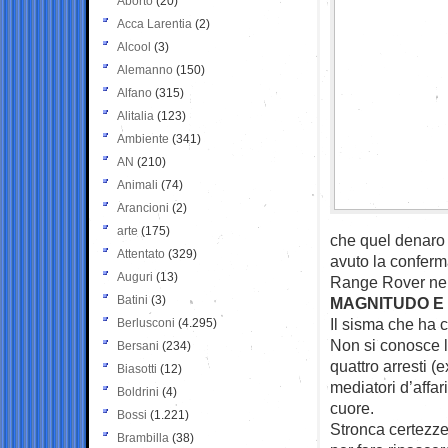
Aborto
(20)
Acca Larentia
(2)
Alcool
(3)
Alemanno
(150)
Alfano
(315)
Alitalia
(123)
Ambiente
(341)
AN
(210)
Animali
(74)
Arancioni
(2)
arte
(175)
che quel denaro
Attentato
(329)
avuto la conferm
Auguri
(13)
Range Rover ne
Batini
(3)
MAGNITUDO E
Il sisma che ha c
Berlusconi
(4.295)
Non si conosce l
Bersani
(234)
quattro arresti (
Biasotti
(12)
mediatori d’affar
Boldrini
(4)
cuore.
Bossi
(1.221)
Stronca certezze
Brambilla
(38)