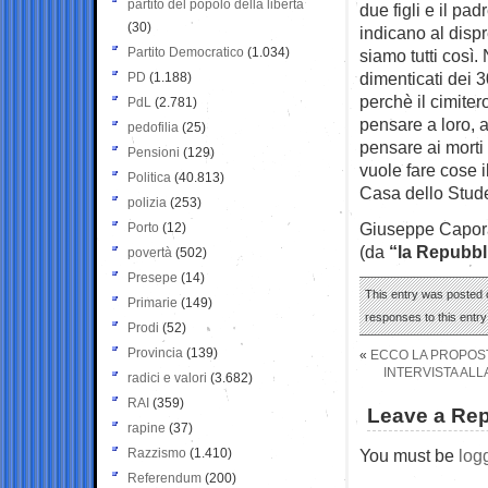
partito del popolo della libertà
due figli e il pa
(30)
indicano al dispr
Partito Democratico
(1.034)
siamo tutti così
dimenticati dei 
PD
(1.188)
perchè il cimite
PdL
(2.781)
pensare a loro, 
pedofilia
(25)
pensare ai morti 
Pensioni
(129)
vuole fare cose i
Politica
(40.813)
Casa dello Stude
polizia
(253)
Giuseppe Capora
Porto
(12)
(da
“la Repubbl
povertà
(502)
Presepe
(14)
This entry was posted o
Primarie
(149)
responses to this entr
Prodi
(52)
Provincia
(139)
«
ECCO LA PROPOST
INTERVISTA ALL
radici e valori
(3.682)
RAI
(359)
Leave a Rep
rapine
(37)
Razzismo
(1.410)
You must be
log
Referendum
(200)