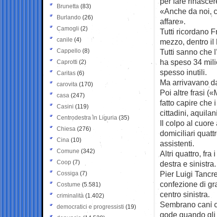
per fare rinascer
Brunetta
(83)
«Anche da noi, c
Burlando
(26)
affare».
Camogli
(2)
Tutti ricordano F
canile
(4)
mezzo, dentro il l
Cappello
(8)
Tutti sanno che l
ha speso 34 milio
Caprotti
(2)
spesso inutili.
Caritas
(6)
Ma arrivavano da 
carovita
(170)
Poi altre frasi 
casa
(247)
fatto capire che i
Casini
(119)
cittadini, aquila
Centrodestra in Liguria
(35)
Il colpo al cuore
Chiesa
(276)
domiciliari quatt
Cina
(10)
assistenti.
Comune
(342)
Altri quattro, fra
Coop
(7)
destra e sinistra.
Pier Luigi Tancr
Cossiga
(7)
confezione di gr
Costume
(5.581)
centro sinistra.
criminalità
(1.402)
Sembrano cani che
democratici e progressisti
(19)
gode quando gli a