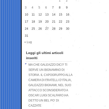
1
2
3
4
5
6
7
8
9
10
11
12
13
14
15
16
17
18
19
20
21
22
23
24
25
26
27
28
29
30
31
« Lug
Leggi gli ultimi articoli
inseriti
MA CHE GALEAZZO DICI? TI
SERVE UN BIGNAMINO DI
STORIA. IL CAPOGRUPPO ALLA
CAMERA DI FRATELLI D’ITALIA,
GALEAZZO BIGNAMI, NEL SUO
ATTACCO SCONSIDERATO A
OSCAR LUIGI SCALFARO HA
DETTO UN BEL PO’ DI
CAZZATE