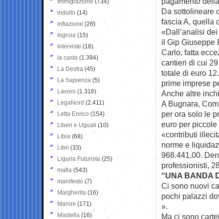
pagamento della 
Immigrazione
(734)
Da sottolineare c
indulto
(14)
fascia A, quella c
inflazione
(26)
«Dall’analisi dei
Ingroia
(15)
il Gip Giuseppe R
Interviste
(16)
Carlo, fatta ecce
la casta
(1.394)
cantieri di cui 2
La Destra
(45)
totale di euro 12.
La Sapienza
(5)
prime imprese pe
Lavoro
(1.316)
Anche altre inchi
LegaNord
(2.411)
A Bugnara, Comun
per ora solo le 
Letta Enrico
(154)
euro per piccole 
Liberi e Uguali
(10)
«contributi illec
Libia
(68)
norme e liquidazi
Libri
(33)
968.441,00. Denu
Liguria Futurista
(25)
professionisti, 28
mafia
(543)
“UNA BANDA D
manifesto
(7)
Ci sono nuovi car
Margherita
(16)
pochi palazzi do
Maroni
(171)
».
Mastella
(16)
Ma ci sono carte