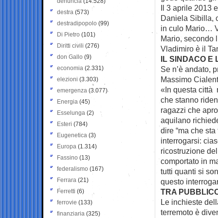
denuncia
(14.528)
Il 3 aprile 2013 e
destra
(573)
Daniela Sibilla, 
destradipopolo
(99)
in culo Mario… V
Di Pietro
(101)
Mario, secondo l
Diritti civili
(276)
Vladimiro è il Ta
don Gallo
(9)
IL SINDACO E
economia
(2.331)
Se n’è andato, p
Massimo Cialente
elezioni
(3.303)
«In questa città
emergenza
(3.077)
che stanno riden
Energia
(45)
ragazzi che apron
Esselunga
(2)
aquilano richiede 
Esteri
(784)
dire “ma che sta
Eugenetica
(3)
interrogarsi: cia
Europa
(1.314)
ricostruzione del
Fassino
(13)
comportato in ma
federalismo
(167)
tutti quanti si s
Ferrara
(21)
questo interrogars
TRA PUBBLICO
Ferretti
(6)
Le inchieste del
ferrovie
(133)
terremoto è dive
finanziaria
(325)