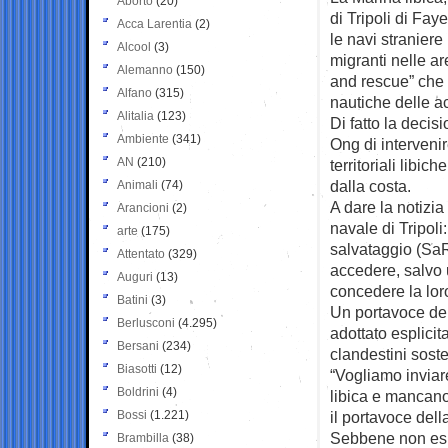
Aborto
(20)
di Tripoli
di Faye
Acca Larentia
(2)
le navi straniere 
Alcool
(3)
migranti nelle a
Alemanno
(150)
and rescue” che 
Alfano
(315)
nautiche delle acq
Alitalia
(123)
Di fatto la decis
Ambiente
(341)
Ong di interveni
AN
(210)
territoriali libi
dalla costa.
Animali
(74)
A dare la notizi
Arancioni
(2)
navale di Tripoli:
arte
(175)
salvataggio (SaR)
Attentato
(329)
accedere, salvo 
Auguri
(13)
concedere la lor
Batini
(3)
Un portavoce del
Berlusconi
(4.295)
adottato esplici
Bersani
(234)
clandestini soste
Biasotti
(12)
“Vogliamo inviar
Boldrini
(4)
libica e mancano
Bossi
(1.221)
il portavoce del
Sebbene non espl
Brambilla
(38)