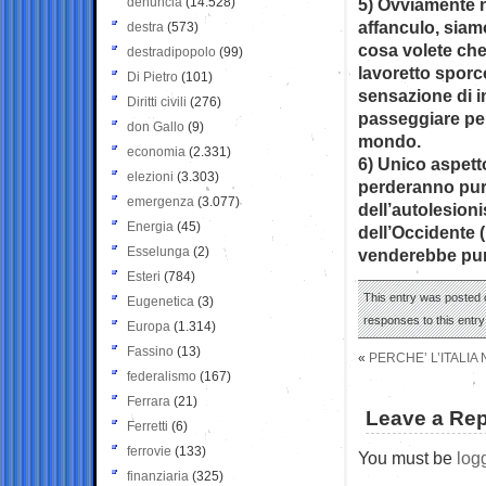
denuncia
(14.528)
5) Ovviamente n
affanculo, siamo
destra
(573)
cosa volete che 
destradipopolo
(99)
lavoretto sporc
Di Pietro
(101)
sensazione di 
Diritti civili
(276)
passeggiare per
don Gallo
(9)
mondo.
economia
(2.331)
6) Unico aspetto
elezioni
(3.303)
perderanno pure
emergenza
(3.077)
dell’autolesioni
Energia
(45)
dell’Occidente 
Esselunga
(2)
venderebbe pur
Esteri
(784)
This entry was posted o
Eugenetica
(3)
responses to this entr
Europa
(1.314)
Fassino
(13)
«
PERCHE’ L’ITALIA
federalismo
(167)
Ferrara
(21)
Leave a Rep
Ferretti
(6)
ferrovie
(133)
You must be
log
finanziaria
(325)