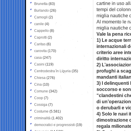
cartine in uso a
Brunetta
(83)
tempi del colon
Burlando
(26)
miglia nautiche d
Camogli
(2)
Al momento le na
canile
(4)
miglia nautiche d
Cappello
(8)
Vale la pena ric
Caprotti
(2)
1) Le acque terr
Caritas
(6)
internazionali d
carovita
(170)
criterio aree in
casa
(247)
diritto internazi
2) L’associazion
Casini
(119)
profughi a scag
Centrodestra in Liguria
(35)
mandanti italian
Chiesa
(276)
3) I delinquenti
Cina
(10)
soccorso e sono
Comune
(342)
“clandestini ch
Coop
(7)
di un’operazion
Cossiga
(7)
o derubarli e vi
Costume
(5.581)
4) Solo le navi
criminalità
(1.402)
dimostrazione di 
democratici e progressisti
(19)
regala milionat