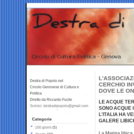
L’ASSOCIAZ
Destra di Popolo.net
CERCHIO IN
Circolo Genovese di Cultura e
DOVE LE O
Politica
Diretto da Riccardo Fucile
LE ACQUE TERR
Scrivici: destradipopolo@gmail.com
SONO ACQUE I
L’ITALIA HA V
Categorie
GALERE LIBIC
100 giorni
(5)
La Marina libica