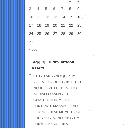
1
2
3
4
5
6
7
8
9
10
11
12
13
14
15
16
17
18
19
20
21
22
23
24
25
26
27
28
29
30
31
« Lug
Leggi gli ultimi articoli
inseriti
CE LA FARANNO QUESTA
VOLTA I PAVIDI LEGHISTI “DEL
NORD” A METTERE SOTTO
SCHIAFFO SALVINI? I
GOVERNATORI ATTILIO
FONTANA E MASSIMILIANO
FEDRIGA, INSIEME AL “DOGE”
LUCA ZAIA, SONO PRONTI A
FORMALIZZARE UNA