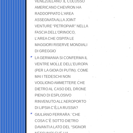
VENEZUELANO .IL COLOSSO
AMERICANO CHEVRON HA
RADDOPPIATO L’AREA
ASSEGNATA ALLA JOINT
VENTURE “PETROPIAR” NELLA
FASCIA DELL’ORINOCO,
L’AREA CHE OSPITA LE
MAGGIORI RISERVE MONDIALI
DI GREGGIO
LA GERMANIA SI CONFERMA IL
VENTRE MOLLE DELL’EUROPA
(PER LA GIOIA DI PUTIN). COME
MAI I TEDESCHI NON
VOGLIONO AMMETTERE CHE
DIETRO AL CASO DEL DRONE
PIENO DI ESPLOSIVO
RINVENUTO ALL’AEROPORTO
DI LIPSIA C’È LA RUSSIA?
GIULIANO FERRARA: ’CHE
COSA C’È SOTTO DIETRO
DAVANTI A LATO DEL “SIGNOR