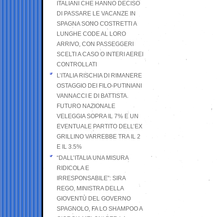
ITALIANI CHE HANNO DECISO
DI PASSARE LE VACANZE IN
SPAGNA SONO COSTRETTI A
LUNGHE CODE AL LORO
ARRIVO, CON PASSEGGERI
SCELTI A CASO O INTERI AEREI
CONTROLLATI
L’ITALIA RISCHIA DI RIMANERE
OSTAGGIO DEI FILO-PUTINIANI
VANNACCI E DI BATTISTA.
FUTURO NAZIONALE
VELEGGIA SOPRA IL 7% E UN
EVENTUALE PARTITO DELL’EX
GRILLINO VARREBBE TRA IL 2
E IL 3.5%
“DALL’ITALIA UNA MISURA
RIDICOLA E
IRRESPONSABILE”: SIRA
REGO, MINISTRA DELLA
GIOVENTÙ DEL GOVERNO
SPAGNOLO, FA LO SHAMPOO A