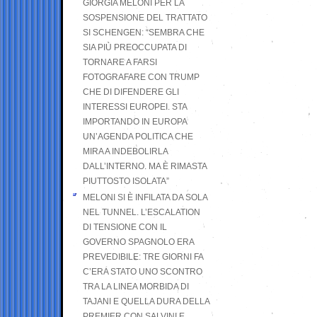
GIORGIA MELONI PER LA
SOSPENSIONE DEL TRATTATO
SI SCHENGEN: “SEMBRA CHE
SIA PIÙ PREOCCUPATA DI
TORNARE A FARSI
FOTOGRAFARE CON TRUMP
CHE DI DIFENDERE GLI
INTERESSI EUROPEI. STA
IMPORTANDO IN EUROPA
UN’AGENDA POLITICA CHE
MIRA A INDEBOLIRLA
DALL’INTERNO. MA È RIMASTA
PIUTTOSTO ISOLATA”
MELONI SI È INFILATA DA SOLA
NEL TUNNEL. L’ESCALATION
DI TENSIONE CON IL
GOVERNO SPAGNOLO ERA
PREVEDIBILE: TRE GIORNI FA
C’ERA STATO UNO SCONTRO
TRA LA LINEA MORBIDA DI
TAJANI E QUELLA DURA DELLA
PREMIER CON SALVINI E