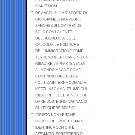
PIANTEDOSI
DE ANGELIS: “LA RISPOSTA DI
GIORGIA MELONI A PEDRO
SANCHEZ SI COMPRENDE
SOLO CON LA LENTE
DELL’IDEOLOGIA E DEL
CALCOLO: LE POLITICHE
DELL’IMMIGRAZIONE COME
TERRENO IDENTITARIO SU CUI
RIBADIRE L’APPARTENENZA
AL MONDO MAGA E COME
CONTINUAZIONE DELLA
POLITICA INTERNA CON ALTRI
MEZZI. INSOMMA, TRUMP CUI
RIBADIRE FEDELTÀ, VOX CUI
DARE SOSTEGNO, VANNACCI
CUI TOGLIERE SPAZIO”
“CRISTO NON ABITA NEI
PALAZZI DEL POTERE, MA SI
IDENTIFICA CON CHI È
AFFAMATO, FORESTIERO O