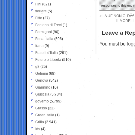
Fini
(821)
responses to this entr
fioriere
(5)
«
LA UE NON CI DÃ€
Fitto
(27)
IL MODELL
Fontana di Trevi
(1)
Leave a Rep
Formigoni
(90)
Forza Italia
(596)
You must be
log
frana
(9)
Fratelli d'Italia
(291)
Futuro e Libertà
(510)
g8
(25)
Gelmini
(68)
Genova
(542)
Giannino
(10)
Giustizia
(5.784)
governo
(5.799)
Grasso
(22)
Green Italia
(1)
Grillo
(2.941)
Idv
(4)