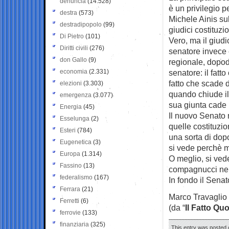
denuncia
(14.528)
è un privilegio pe
destra
(573)
Michele Ainis su
destradipopolo
(99)
giudici costituz
Di Pietro
(101)
Vero, ma il giudi
Diritti civili
(276)
senatore invece è
don Gallo
(9)
regionale, dopodi
economia
(2.331)
senatore: il fatt
fatto che scade 
elezioni
(3.303)
quando chiude i
emergenza
(3.077)
sua giunta cade i
Energia
(45)
Il nuovo Senato n
Esselunga
(2)
quelle costituzio
Esteri
(784)
una sorta di dopo
Eugenetica
(3)
si vede perchè m
Europa
(1.314)
O meglio, si vede
Fassino
(13)
compagnucci nei g
federalismo
(167)
In fondo il Senat
Ferrara
(21)
Marco Travaglio
Ferretti
(6)
(da “
Il Fatto Qu
ferrovie
(133)
finanziaria
(325)
This entry was posted 