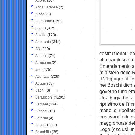
Aborto
(20)
Acca Larentia
(2)
Alcool
(3)
Alemanno
(150)
Alfano
(315)
Alitalia
(123)
Ambiente
(341)
AN
(210)
costituzionali, 
Animali
(74)
altri partiti favo
Arancioni
(2)
Emendamento appr
arte
(175)
ministero delle 
Attentato
(329)
Il 21 giugno il l
Auguri
(13)
nei Boschi dichia
Batini
(3)
governo tutto era
Una bugia bella 
Berlusconi
(4.295)
ripristino dell’i
Bersani
(234)
mano, si ribella
Biasotti
(12)
precisando di ess
Boldrini
(4)
maggioranza dell
Bossi
(1.221)
Lega (esclusi un
Brambilla
(38)