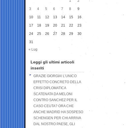
1
2
3
4
5
6
7
8
9
10
11
12
13
14
15
16
17
18
19
20
21
22
23
24
25
26
27
28
29
30
31
« Lug
Leggi gli ultimi articoli
inseriti
GRAZIE GIORGIA! L’UNICO
EFFETTO CONCRETO DELLA
CRISI DIPLOMATICA
SCATENATA DA MELONI
CONTRO SANCHEZ PER IL
CASO CEUTA? ORA CHE
ANCHE MADRID HA SOSPESO
SCHENGEN PER CHI ARRIVA
DAL NOSTRO PAESE, GLI