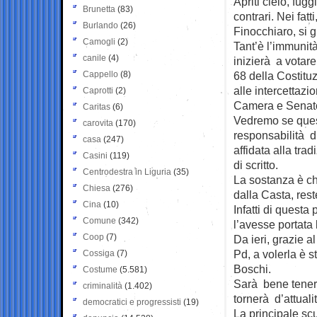
Apriti cielo, fugg
Brunetta
(83)
contrari. Nei fa
Burlando
(26)
Finocchiaro, si g
Camogli
(2)
Tant’è l’immunità
canile
(4)
inizierà a votare
Cappello
(8)
68 della Costituz
alle intercettazi
Caprotti
(2)
Camera e Senato,
Caritas
(6)
Vedremo se quest
carovita
(170)
responsabilità d
casa
(247)
affidata alla tra
Casini
(119)
di scritto.
Centrodestra in Liguria
(35)
La sostanza è ch
Chiesa
(276)
dalla Casta, rest
Cina
(10)
Infatti di quest
Comune
(342)
l’avesse portata l
Coop
(7)
Da ieri, grazie a
Pd, a volerla è s
Cossiga
(7)
Boschi.
Costume
(5.581)
Sarà bene tenerl
criminalità
(1.402)
tornerà d’attuali
democratici e progressisti
(19)
La principale scu