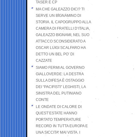
TASER E CP
MA CHE GALEAZZO DICI? TI
SERVE UN BIGNAMINO DI
STORIA. IL CAPOGRUPPO ALLA
CAMERA DI FRATELLI D’ITALIA,
GALEAZZO BIGNAMI, NEL SUO
ATTACCO SCONSIDERATO A
OSCAR LUIGI SCALFARO HA
DETTO UN BEL PO’ DI
CAZZATE
SIAMO FERMI AL GOVERNO
GIALLOVERDE: LA DESTRA
SULLA DIFESA È OSTAGGIO
DEI “PACIFISTI” LEGHISTI, LA
SINISTRA DEL PUTINIANO
CONTE
LE ONDATE DI CALORE DI
QUEST’ESTATE HANNO
PORTATO TEMPERATURE
RECORD IN TUTTA EUROPA E
UNA SICCITA’ MAI VISTA. I