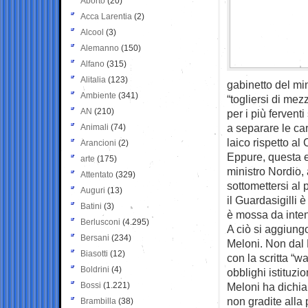
Aborto
(20)
Acca Larentia
(2)
Alcool
(3)
Alemanno
(150)
Alfano
(315)
Alitalia
(123)
gabinetto del mi
Ambiente
(341)
“togliersi di mez
AN
(210)
per i più ferventi
a separare le car
Animali
(74)
laico rispetto al
Arancioni
(2)
Eppure, questa es
arte
(175)
ministro Nordio,
Attentato
(329)
sottomettersi al 
Auguri
(13)
il Guardasigilli 
Batini
(3)
è mossa da intent
Berlusconi
(4.295)
A ciò si aggiung
Bersani
(234)
Meloni. Non dal 
Biasotti
(12)
con la scritta “w
Boldrini
(4)
obblighi istituzi
Bossi
(1.221)
Meloni ha dichia
non gradite alla 
Brambilla
(38)