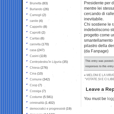
Presidente per di
Brunetta
(83)
mentre lei stessa
Burlando
(26)
cercando di rall
Camogli
(2)
inevitabile.
canile
(4)
Chi sostiene le r
Cappello
(8)
indeboliscono str
Caprotti
(2)
progetto come u
Caritas
(6)
smantellamento d
carovita
(170)
pilastro della de
casa
(247)
(da Fanpage)
Casini
(119)
This entry was posted 
Centrodestra in Liguria
(35)
responses to this entr
Chiesa
(276)
Cina
(10)
«
MELONI E LA VIR
“VOTATE SI E CI L
Comune
(342)
Coop
(7)
Leave a Rep
Cossiga
(7)
Costume
(5.581)
You must be
log
criminalità
(1.402)
democratici e progressisti
(19)