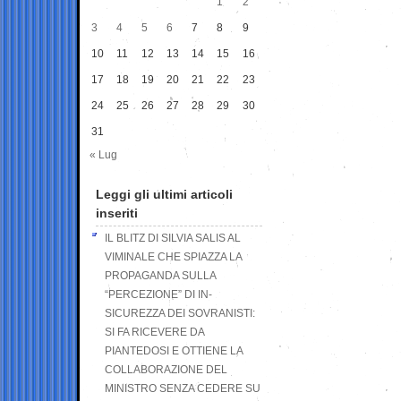
1
2
3
4
5
6
7
8
9
10
11
12
13
14
15
16
17
18
19
20
21
22
23
24
25
26
27
28
29
30
31
« Lug
Leggi gli ultimi articoli
inseriti
IL BLITZ DI SILVIA SALIS AL
VIMINALE CHE SPIAZZA LA
PROPAGANDA SULLA
“PERCEZIONE” DI IN-
SICUREZZA DEI SOVRANISTI:
SI FA RICEVERE DA
PIANTEDOSI E OTTIENE LA
COLLABORAZIONE DEL
MINISTRO SENZA CEDERE SU