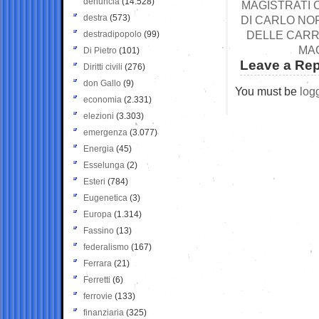
denuncia
(14.528)
MAGISTRATI 
destra
(573)
DI CARLO NO
DELLE CARR
destradipopolo
(99)
MAG
Di Pietro
(101)
Leave a Rep
Diritti civili
(276)
don Gallo
(9)
You must be
log
economia
(2.331)
elezioni
(3.303)
emergenza
(3.077)
Energia
(45)
Esselunga
(2)
Esteri
(784)
Eugenetica
(3)
Europa
(1.314)
Fassino
(13)
federalismo
(167)
Ferrara
(21)
Ferretti
(6)
ferrovie
(133)
finanziaria
(325)