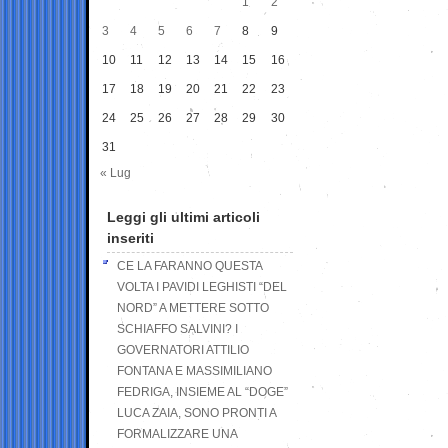
1
2
3
4
5
6
7
8
9
10
11
12
13
14
15
16
17
18
19
20
21
22
23
24
25
26
27
28
29
30
31
« Lug
Leggi gli ultimi articoli
inseriti
CE LA FARANNO QUESTA
VOLTA I PAVIDI LEGHISTI “DEL
NORD” A METTERE SOTTO
SCHIAFFO SALVINI? I
GOVERNATORI ATTILIO
FONTANA E MASSIMILIANO
FEDRIGA, INSIEME AL “DOGE”
LUCA ZAIA, SONO PRONTI A
FORMALIZZARE UNA