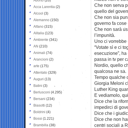
Aborto
(20)
Che non serva per
Acca Larentia
(2)
quello del gover
Alcool
(3)
Che non sia puni
Alemanno
(150)
governo fa cose 
Alfano
(315)
Che non sarà usa
Alitalia
(123)
l’impunità.
Ambiente
(341)
Uno ci vorrebbe
AN
(210)
“Votate sì e ci t
esecuzione”, ha 
Animali
(74)
passa in tv per c
Arancioni
(2)
Nordio, quello c
arte
(175)
qualcosa ne sa.
Attentato
(329)
Tempo qualche or
Auguri
(13)
Giorgia Meloni c
Batini
(3)
Luther King quan
Berlusconi
(4.295)
E vediamolo, quin
Bersani
(234)
Dice che la rifor
Biasotti
(12)
impedirci di gov
Boldrini
(4)
Dice che i giudic
Bossi
(1.221)
Dice che non han
centri sociali a 
Brambilla
(38)