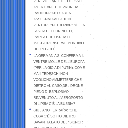
VENEZUELANO .IL COLOSSO
AMERICANO CHEVRON HA
RADDOPPIATO L’AREA
ASSEGNATA ALLA JOINT
VENTURE “PETROPIAR” NELLA
FASCIA DELL’ORINOCO,
L’AREA CHE OSPITA LE
MAGGIORI RISERVE MONDIALI
DI GREGGIO
LA GERMANIA SI CONFERMA IL
VENTRE MOLLE DELL’EUROPA
(PER LA GIOIA DI PUTIN). COME
MAI I TEDESCHI NON
VOGLIONO AMMETTERE CHE
DIETRO AL CASO DEL DRONE
PIENO DI ESPLOSIVO
RINVENUTO ALL’AEROPORTO
DI LIPSIA C’È LA RUSSIA?
GIULIANO FERRARA: ’CHE
COSA C’È SOTTO DIETRO
DAVANTI A LATO DEL “SIGNOR