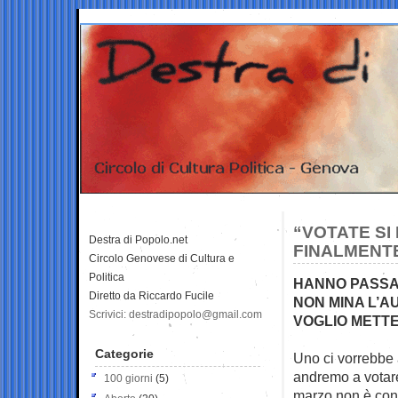
“VOTATE SI
Destra di Popolo.net
FINALMENTE
Circolo Genovese di Cultura e
Politica
HANNO PASSAT
Diretto da Riccardo Fucile
NON MINA L’A
Scrivici: destradipopolo@gmail.com
VOGLIO METT
Categorie
Uno ci vorrebbe 
andremo a vota
100 giorni
(5)
marzo non è contr