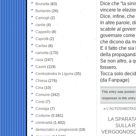
Dice che “la sin
Brunetta
(83)
vincere le elezio
Burlando
(26)
Dice, infine, che
Camogli
(2)
In altre parole, 
canile
(4)
scatole al gover
Cappello
(8)
governare come v
Caprotti
(2)
che dicono da me
Caritas
(6)
E il fatto che sia
carovita
(170)
della propaganda 
casa
(247)
Se non altro, a 
fossero.
Casini
(119)
Tocca solo decid
Centrodestra in Liguria
(35)
(da Fanpage)
Chiesa
(276)
Cina
(10)
This entry was posted 
Comune
(342)
responses to this entr
Coop
(7)
Cossiga
(7)
«
L’AUTOSABOTAG
Costume
(5.581)
LA SPARATA
criminalità
(1.402)
SULLA R
democratici e progressisti
(19)
VERGOGNOSO A