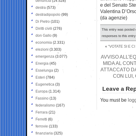
denuncia
(14.528)
e del Senato Ste
destra
(573)
Valentina D’Orso
destradipopolo
(99)
(da agenzie)
Di Pietro
(101)
Diritti civili
(276)
This entry was posted 
don Gallo
(9)
responses to this entr
economia
(2.331)
«
“VOTATE SI E 
elezioni
(3.303)
AVVISO ALL’E
emergenza
(3.077)
MIDA AL CON
Energia
(45)
ATTACCATO D
Esselunga
(2)
CON LUI,
Esteri
(784)
Eugenetica
(3)
Leave a Rep
Europa
(1.314)
Fassino
(13)
You must be
log
federalismo
(167)
Ferrara
(21)
Ferretti
(6)
ferrovie
(133)
finanziaria
(325)