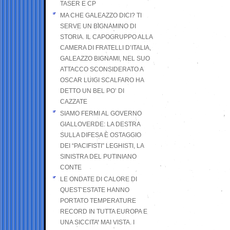
TASER E CP
MA CHE GALEAZZO DICI? TI
SERVE UN BIGNAMINO DI
STORIA. IL CAPOGRUPPO ALLA
CAMERA DI FRATELLI D’ITALIA,
GALEAZZO BIGNAMI, NEL SUO
ATTACCO SCONSIDERATO A
OSCAR LUIGI SCALFARO HA
DETTO UN BEL PO’ DI
CAZZATE
SIAMO FERMI AL GOVERNO
GIALLOVERDE: LA DESTRA
SULLA DIFESA È OSTAGGIO
DEI “PACIFISTI” LEGHISTI, LA
SINISTRA DEL PUTINIANO
CONTE
LE ONDATE DI CALORE DI
QUEST’ESTATE HANNO
PORTATO TEMPERATURE
RECORD IN TUTTA EUROPA E
UNA SICCITA’ MAI VISTA. I