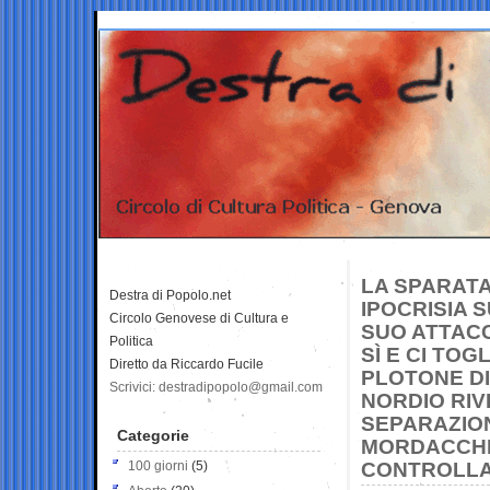
LA SPARATA 
Destra di Popolo.net
IPOCRISIA S
Circolo Genovese di Cultura e
SUO ATTACC
Politica
SÌ E CI TO
Diretto da Riccardo Fucile
PLOTONE DI
Scrivici: destradipopolo@gmail.com
NORDIO RIV
SEPARAZION
Categorie
MORDACCHIA
100 giorni
(5)
CONTROLLAB