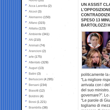
Aborto
(20)
UN ASSIST CL
Acca Larentia
(2)
L’OPPOSIZION
Alcool
(3)
CONTRADDIZIO
Alemanno
(150)
SPESO 13 MIN
Alfano
(315)
BARTOLOZZI H
Alitalia
(123)
Ambiente
(341)
AN
(210)
Animali
(74)
Arancioni
(2)
arte
(175)
Attentato
(329)
Auguri
(13)
Batini
(3)
politicamente la 
“La migliore risp
Berlusconi
(4.295)
arrivata con i de
Bersani
(234)
del suo ministro.
Biasotti
(12)
governare?”. Lo 
Boldrini
(4)
“Le parole di Giu
Bossi
(1.221)
togliamo di mezzo
Brambilla
(38)