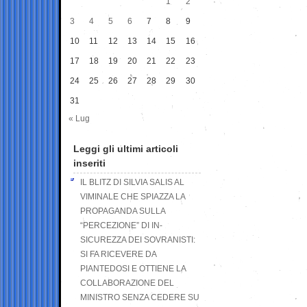
1
2
3
4
5
6
7
8
9
10
11
12
13
14
15
16
17
18
19
20
21
22
23
24
25
26
27
28
29
30
31
« Lug
Leggi gli ultimi articoli
inseriti
IL BLITZ DI SILVIA SALIS AL
VIMINALE CHE SPIAZZA LA
PROPAGANDA SULLA
“PERCEZIONE” DI IN-
SICUREZZA DEI SOVRANISTI:
SI FA RICEVERE DA
PIANTEDOSI E OTTIENE LA
COLLABORAZIONE DEL
MINISTRO SENZA CEDERE SU