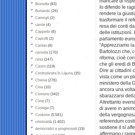
mancare di rispet
Brunetta
(83)
Io difendo le rag
Burlando
(26)
rendere la giustiz
Camogli
(2)
trasformare il re
canile
(4)
resa dei conti da
Cappello
(8)
delle istituzioni
parlamento europ
Caprotti
(2)
“Apprezziamo la 
Caritas
(6)
Bartolozzi che, c
carovita
(170)
riforma, cioè co
casa
(247)
che gli eredi di 
Casini
(119)
Dire ai cittadini
Centrodestra in Liguria
(35)
vista come un pl
Chiesa
(276)
ministero della 
Cina
(10)
ancora una volta
Comune
(342)
sbarazzarsi dell
Coop
(7)
Altrettanto ever
di avere in animo
Cossiga
(7)
della vergognosa 
Costume
(5.581)
referendum costi
criminalità
(1.402)
sostiene il sì a
democratici e progressisti
(19)
affermano i rapp