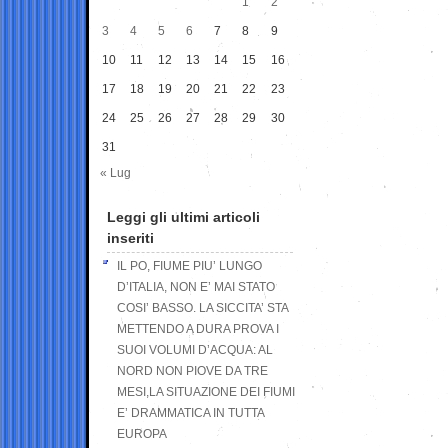
1
2
3
4
5
6
7
8
9
10
11
12
13
14
15
16
17
18
19
20
21
22
23
24
25
26
27
28
29
30
31
« Lug
Leggi gli ultimi articoli
inseriti
IL PO, FIUME PIU’ LUNGO
D’ITALIA, NON E’ MAI STATO
COSI’ BASSO. LA SICCITA’ STA
METTENDO A DURA PROVA I
SUOI VOLUMI D’ACQUA: AL
NORD NON PIOVE DA TRE
MESI,LA SITUAZIONE DEI FIUMI
E’ DRAMMATICA IN TUTTA
EUROPA