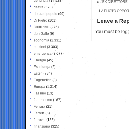
denuncia
(14.528)
«
L’EX DIRETTORE 
destra
(573)
LA PHOTO OPPORT
destradipopolo
(99)
Leave a Rep
Di Pietro
(101)
Diritti civili
(276)
You must be
log
don Gallo
(9)
economia
(2.331)
elezioni
(3.303)
emergenza
(3.077)
Energia
(45)
Esselunga
(2)
Esteri
(784)
Eugenetica
(3)
Europa
(1.314)
Fassino
(13)
federalismo
(167)
Ferrara
(21)
Ferretti
(6)
ferrovie
(133)
finanziaria
(325)