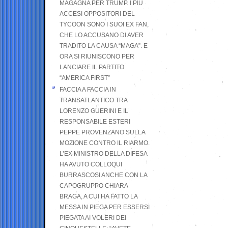
MAGAGNA PER TRUMP. I PIÙ
ACCESI OPPOSITORI DEL
TYCOON SONO I SUOI EX FAN,
CHE LO ACCUSANO DI AVER
TRADITO LA CAUSA “MAGA”. E
ORA SI RIUNISCONO PER
LANCIARE IL PARTITO
“AMERICA FIRST”
FACCIA A FACCIA IN
TRANSATLANTICO TRA
LORENZO GUERINI E IL
RESPONSABILE ESTERI
PEPPE PROVENZANO SULLA
MOZIONE CONTRO IL RIARMO.
L’EX MINISTRO DELLA DIFESA
HA AVUTO COLLOQUI
BURRASCOSI ANCHE CON LA
CAPOGRUPPO CHIARA
BRAGA, A CUI HA FATTO LA
MESSA IN PIEGA PER ESSERSI
PIEGATA AI VOLERI DEI