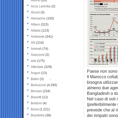
Aborto
(20)
Acca Larentia
(2)
Alcool
(3)
Alemanno
(150)
Alfano
(315)
Alitalia
(123)
Ambiente
(341)
AN
(210)
Animali
(74)
Arancioni
(2)
arte
(175)
Attentato
(329)
Paese non sono c
Auguri
(13)
Il Marocco colla
Batini
(3)
bisogna utilizzar
Berlusconi
(4.295)
almeno due agent
Bersani
(234)
Bangladesh o da
Biasotti
(12)
Nel caso di voli 
Boldrini
(4)
(preferibilmente
Bossi
(1.221)
prevede che al ri
dei rimpatri sono 
Brambilla
(38)