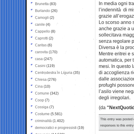
In media ogni tr
Brunetta
(83)
l’indennità di mis
Burlando
(26)
grazie all’erogaz
Camogli
(2)
Lo scorso anno s
canile
(4)
anche grazie a u
Cappello
(8)
sollecitava maggi
Caprotti
(2)
senza regolare 
Caritas
(6)
Diversa è la proc
carovita
(170)
Mentre eritrei e 
casa
(247)
automatica, per t
mesi. In questo l
Casini
(119)
di accoglienza r
Centrodestra in Liguria
(35)
dalle associazion
Chiesa
(276)
profughi possono 
Cina
(10)
l’asilo viene ne
Comune
(342)
degli irregolari.
Coop
(7)
(da
“NextQuoti
Cossiga
(7)
Costume
(5.581)
This entry was posted o
criminalità
(1.402)
responses to this entr
democratici e progressisti
(19)