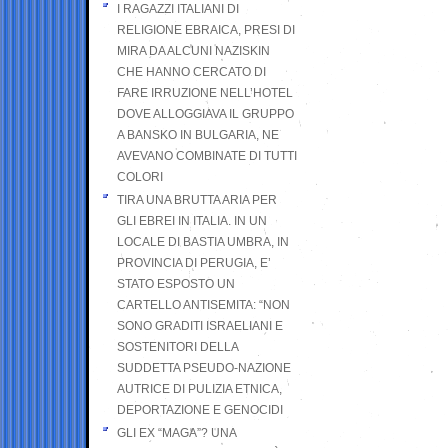
I RAGAZZI ITALIANI DI
RELIGIONE EBRAICA, PRESI DI
MIRA DA ALCUNI NAZISKIN
CHE HANNO CERCATO DI
FARE IRRUZIONE NELL’HOTEL
DOVE ALLOGGIAVA IL GRUPPO
A BANSKO IN BULGARIA, NE
AVEVANO COMBINATE DI TUTTI
COLORI
TIRA UNA BRUTTA ARIA PER
GLI EBREI IN ITALIA. IN UN
LOCALE DI BASTIA UMBRA, IN
PROVINCIA DI PERUGIA, E’
STATO ESPOSTO UN
CARTELLO ANTISEMITA: “NON
SONO GRADITI ISRAELIANI E
SOSTENITORI DELLA
SUDDETTA PSEUDO-NAZIONE
AUTRICE DI PULIZIA ETNICA,
DEPORTAZIONE E GENOCIDI
GLI EX “MAGA”? UNA