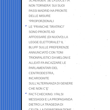
SCHENGEN. SE LA DUCETTA
NON TORNERA’ SUI SUOI
PASSI MADRID HA PRONTE
DELLE MISURE
“PROPORZIONALI
LE “FRANCHE TIRATRICI”
SONO PRONTE AD
AFFOSSARE (DI NUOVO) LA
LEGGE ELETTORALE? IL
BLUFF SULLE PREFERENZE
ANNUNCIATO CON TONI
TRIONFALISTICI DA MELONI E
ALLEATI FA INCAZZARE LE
PARLAMENTARI DEL
CENTRODESTRA,
INCAROGNITE
SULL’ALTERNANZA DI GENERE
CHE NON C’E’
FACT-CHECKING: I FALSI
MESSAGGI E LA PROPAGANDA
DIETRO LA TRAGEDIA DI
CEUTA: LA DISINFORMAZIONE