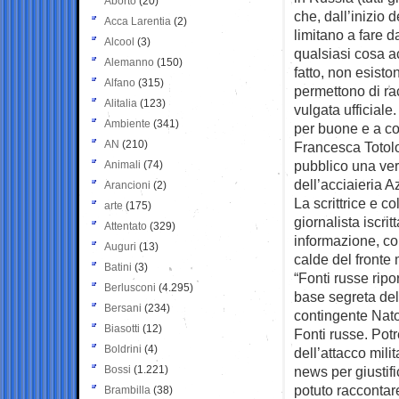
Aborto
(20)
che, dall’inizio 
Acca Larentia
(2)
limitano a fare 
Alcool
(3)
qualsiasi cosa a
Alemanno
(150)
fatto, non esist
Alfano
(315)
permettono di rac
Alitalia
(123)
vulgata ufficiale
Ambiente
(341)
per buone e a co
AN
(210)
Francesca Totolo 
pubblico una ver
Animali
(74)
dell’acciaieria A
Arancioni
(2)
La scrittrice e 
arte
(175)
giornalista iscri
Attentato
(329)
informazione, con
Auguri
(13)
calde del fronte
Batini
(3)
“Fonti russe ripo
Berlusconi
(4.295)
base segreta dell
Bersani
(234)
contingente Nato
Biasotti
(12)
Fonti russe. Potr
Boldrini
(4)
dell’attacco mili
Bossi
(1.221)
news per giustif
potuto raccontare
Brambilla
(38)