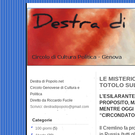
LE MISTERI
Destra di Popolo.net
TOTOLO SUL
Circolo Genovese di Cultura e
Politica
L’ESILARANTE
Diretto da Riccardo Fucile
PROPOSITO, M
Scrivici: destradipopolo@gmail.com
MENTRE OGGI 
“CIRCONDATO
Categorie
Il Cremlino fa p
100 giorni
(5)
in Russia (tutti gl