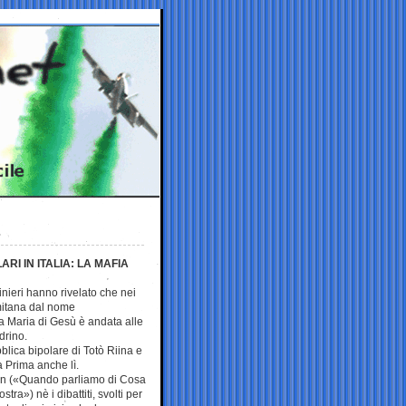
RI IN ITALIA: LA MAFIA
inieri hanno rivelato che nei
mitana dal nome
a Maria di Gesù è andata alle
drino.
lica bipolare di Totò Riina e
a Prima anche lì.
an («Quando parliamo di Cosa
ra») nè i dibattiti, svolti per