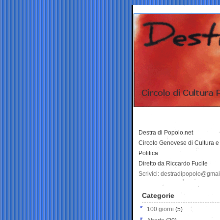
Destra di Popolo.net
Circolo Genovese di Cultura e
Politica
Diretto da Riccardo Fucile
Scrivici: destradipopolo@gma
Categorie
100 giorni
(5)