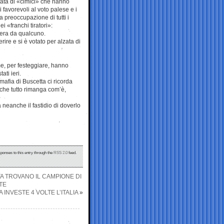
stata di «cimici» che hanno
 i favorevoli al voto palese e i
la preoccupazione di tutti i
ei «franchi tiratori»:
ttera da qualcuno.
rire e si è votato per alzata di
ieme, per festeggiare, hanno
ati ieri.
mafia di Buscetta ci ricorda
che tutto rimanga com’è,
a neanche il fastidio di doverlo
sponses to this entry through the
RSS 2.0
feed.
TA TROVANO IL CAMPIONE DI
TE
 INVESTE 4 VOLTE L’ITALIA
»