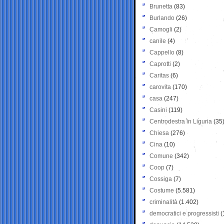
Brunetta
(83)
Burlando
(26)
Camogli
(2)
canile
(4)
Cappello
(8)
Caprotti
(2)
Caritas
(6)
carovita
(170)
casa
(247)
Casini
(119)
Centrodestra in Liguria
(35
Chiesa
(276)
Cina
(10)
Comune
(342)
Coop
(7)
Cossiga
(7)
Costume
(5.581)
criminalità
(1.402)
democratici e progressisti
(