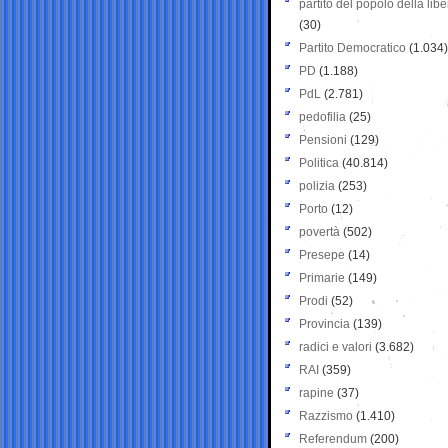
partito del popolo della libe
(30)
Partito Democratico
(1.034)
PD
(1.188)
PdL
(2.781)
pedofilia
(25)
Pensioni
(129)
Politica
(40.814)
polizia
(253)
Porto
(12)
povertà
(502)
Presepe
(14)
Primarie
(149)
Prodi
(52)
Provincia
(139)
radici e valori
(3.682)
RAI
(359)
rapine
(37)
Razzismo
(1.410)
Referendum
(200)