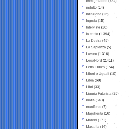
Immigrazione
(734)
indulto
(14)
inflazione
(26)
Ingroia
(15)
Interviste
(16)
la casta
(1.394)
La Destra
(45)
La Sapienza
(5)
Lavoro
(1.316)
LegaNord
(2.411)
Letta Enrico
(154)
Liberi e Uguali
(10)
Libia
(68)
Libri
(33)
Liguria Futurista
(25)
mafia
(543)
manifesto
(7)
Margherita
(16)
Maroni
(171)
Mastella
(16)