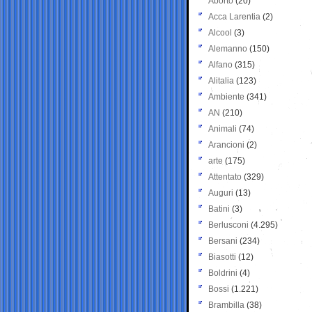
Aborto
(20)
Acca Larentia
(2)
Alcool
(3)
Alemanno
(150)
Alfano
(315)
Alitalia
(123)
Ambiente
(341)
AN
(210)
Animali
(74)
Arancioni
(2)
arte
(175)
Attentato
(329)
Auguri
(13)
Batini
(3)
Berlusconi
(4.295)
Bersani
(234)
Biasotti
(12)
Boldrini
(4)
Bossi
(1.221)
Brambilla
(38)