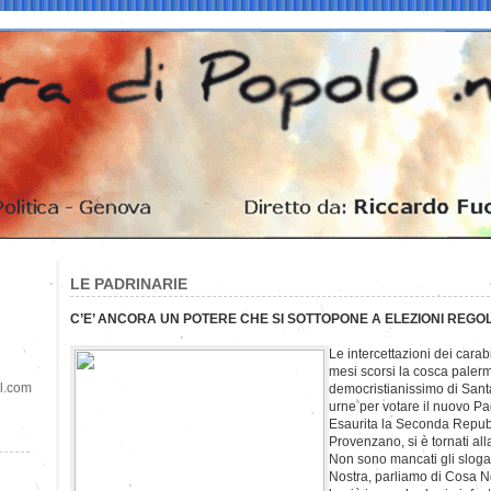
LE PADRINARIE
C’E’ ANCORA UN POTERE CHE SI SOTTOPONE A ELEZIONI REGOLA
Le intercettazioni dei carab
mesi scorsi la cosca paler
il.com
democristianissimo di Sant
urne per votare il nuovo Pa
Esaurita la Seconda Repubb
Provenzano, si è tornati all
Non sono mancati gli slog
Nostra, parliamo di Cosa Nost