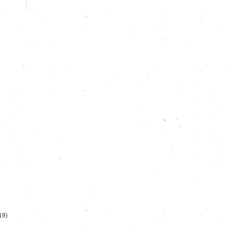
)
19)