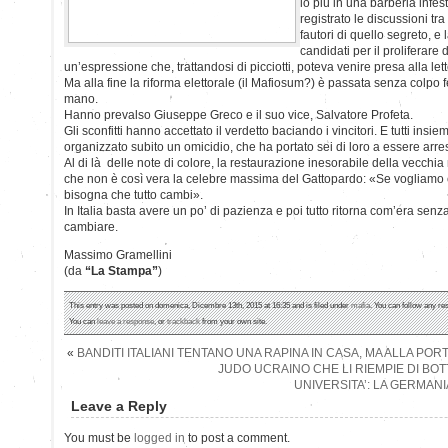
lo più in una barberia infe
registrato le discussioni tra
fautori di quello segreto, e 
candidati per il proliferare d
un’espressione che, trattandosi di picciotti, poteva venire presa alla le
Ma alla fine la riforma elettorale (il Mafiosum?) è passata senza colpo fe
mano.
Hanno prevalso Giuseppe Greco e il suo vice, Salvatore Profeta.
Gli sconfitti hanno accettato il verdetto baciando i vincitori. E tutti ins
organizzato subito un omicidio, che ha portato sei di loro a essere arrest
Al di là delle note di colore, la restaurazione inesorabile della vecchia 
che non è così vera la celebre massima del Gattopardo: «Se vogliamo 
bisogna che tutto cambi».
In Italia basta avere un po’ di pazienza e poi tutto ritorna com’era senz
cambiare.
Massimo Gramellini
(da
“La Stampa”
)
This entry was posted on domenica, Dicembre 13th, 2015 at 16:35 and is filed under
mafia
. You can follow any re
You can
leave a response
, or
trackback
from your own site.
«
BANDITI ITALIANI TENTANO UNA RAPINA IN CASA, MA ALLA POR
JUDO UCRAINO CHE LI RIEMPIE DI BOT
UNIVERSITA’: LA GERMANIA
Leave a Reply
You must be
logged in
to post a comment.