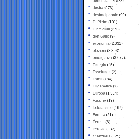
denuncia
(14.528)
destra
(573)
destradipopolo
(99)
Di Pietro
(101)
Diritti civili
(276)
don Gallo
(9)
economia
(2.331)
elezioni
(3.303)
emergenza
(3.077)
Energia
(45)
Esselunga
(2)
Esteri
(784)
Eugenetica
(3)
Europa
(1.314)
Fassino
(13)
federalismo
(167)
Ferrara
(21)
Ferretti
(6)
ferrovie
(133)
finanziaria
(325)