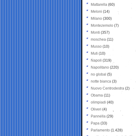
Mattarella
(60)
Meloni
(14)
Milano
(300)
Montezemolo
(7)
Monti
(357)
moschea
(11)
Musso
(10)
Muti
(10)
Napoli
(319)
Napolitano
(220)
no global
(5)
notte bianca
(3)
Nuovo Centrodestra
(2)
Obama
(11)
olimpiadi
(40)
Oliveri
(4)
Pannella
(29)
Papa
(33)
Parlamento
(1.428)