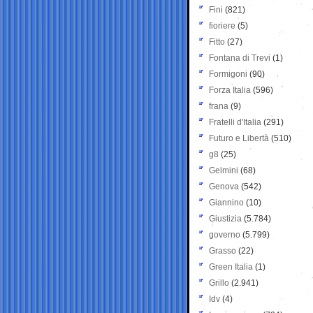
Fini
(821)
fioriere
(5)
Fitto
(27)
Fontana di Trevi
(1)
Formigoni
(90)
Forza Italia
(596)
frana
(9)
Fratelli d'Italia
(291)
Futuro e Libertà
(510)
g8
(25)
Gelmini
(68)
Genova
(542)
Giannino
(10)
Giustizia
(5.784)
governo
(5.799)
Grasso
(22)
Green Italia
(1)
Grillo
(2.941)
Idv
(4)