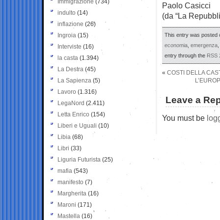
Immigrazione
(734)
Paolo Casicci
indulto
(14)
(da “La Repubbli
inflazione
(26)
Ingroia
(15)
This entry was posted o
economia
,
emergenza
Interviste
(16)
entry through the
RSS 
la casta
(1.394)
La Destra
(45)
«
COSTI DELLA CAST
La Sapienza
(5)
L’EUROP
Lavoro
(1.316)
Leave a Rep
LegaNord
(2.411)
Letta Enrico
(154)
You must be
log
Liberi e Uguali
(10)
Libia
(68)
Libri
(33)
Liguria Futurista
(25)
mafia
(543)
manifesto
(7)
Margherita
(16)
Maroni
(171)
Mastella
(16)