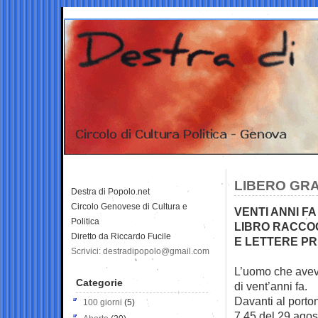
LIBERO GRA
Destra di Popolo.net
Circolo Genovese di Cultura e
VENTI ANNI F
Politica
LIBRO RACCOG
Diretto da Riccardo Fucile
E LETTERE PR
Scrivici: destradipopolo@gmail.com
L’uomo che aveva
Categorie
di vent’anni fa.
Davanti al porto
100 giorni
(5)
7.45 del 29 agos