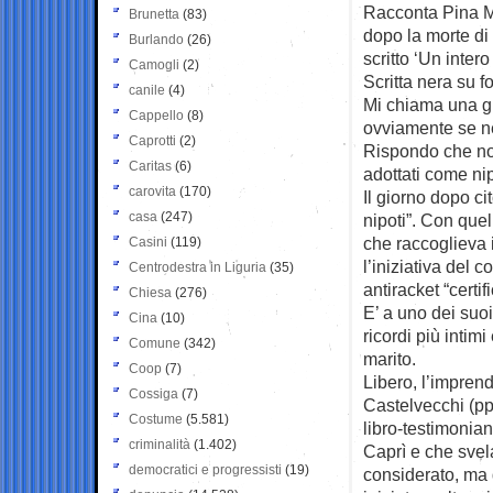
Racconta Pina Ma
Brunetta
(83)
dopo la morte di
Burlando
(26)
scritto ‘Un inter
Camogli
(2)
Scritta nera su 
canile
(4)
Mi chiama una gi
Cappello
(8)
ovviamente se ne
Caprotti
(2)
Rispondo che non 
Caritas
(6)
adottati come nip
carovita
(170)
Il giorno dopo c
casa
(247)
nipoti”. Con que
che raccoglieva i
Casini
(119)
l’iniziativa del 
Centrodestra in Liguria
(35)
antiracket “certifi
Chiesa
(276)
E’ a uno dei suoi
Cina
(10)
ricordi più intim
Comune
(342)
marito.
Coop
(7)
Libero, l’imprend
Cossiga
(7)
Castelvecchi (pp
Costume
(5.581)
libro-testimonian
criminalità
(1.402)
Caprì e che svela
democratici e progressisti
(19)
considerato, ma d