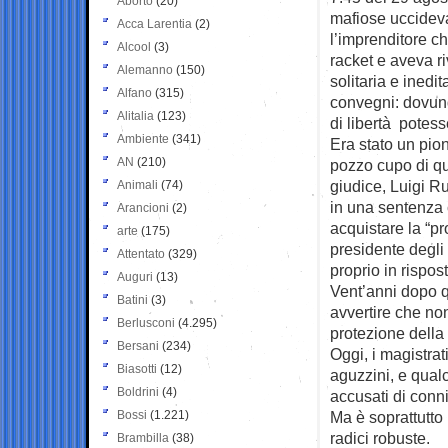
Aborto
(20)
mafiose uccidev
Acca Larentia
(2)
l’imprenditore c
Alcool
(3)
racket e aveva ri
Alemanno
(150)
solitaria e inedita
Alfano
(315)
convegni: dovun
Alitalia
(123)
di libertà potesse
Ambiente
(341)
Era stato un pion
AN
(210)
pozzo cupo di qu
giudice, Luigi Ru
Animali
(74)
in una sentenza 
Arancioni
(2)
acquistare la “pr
arte
(175)
presidente degli 
Attentato
(329)
proprio in rispos
Auguri
(13)
Vent’anni dopo qu
Batini
(3)
avvertire che non
Berlusconi
(4.295)
protezione della
Bersani
(234)
Oggi, i magistra
Biasotti
(12)
aguzzini, e qualc
Boldrini
(4)
accusati di conn
Bossi
(1.221)
Ma è soprattutto 
radici robuste.
Brambilla
(38)