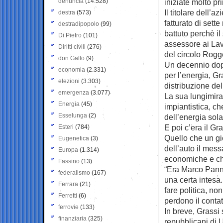
denuncia
(14.528)
iniziate molto pr
Il titolare dell’a
destra
(573)
fatturato di sette
destradipopolo
(99)
battuto perchè i
Di Pietro
(101)
assessore ai Lavo
Diritti civili
(276)
del circolo Rogge
don Gallo
(9)
Un decennio dop
economia
(2.331)
per l’energia, Gr
elezioni
(3.303)
distribuzione del
emergenza
(3.077)
La sua lungimira
Energia
(45)
impiantistica, ch
Esselunga
(2)
dell’energia sola
E poi c’era il Gr
Esteri
(784)
Quello che un gi
Eugenetica
(3)
dell’auto il mess
Europa
(1.314)
economiche e ch
Fassino
(13)
“Era Marco Panne
federalismo
(167)
una certa intesa.
Ferrara
(21)
fare politica, n
Ferretti
(6)
perdono il contatt
ferrovie
(133)
In breve, Grassi 
finanziaria
(325)
repubblicani di 