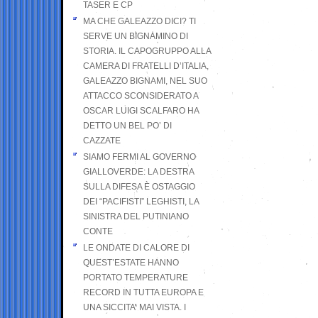
TASER E CP
MA CHE GALEAZZO DICI? TI
SERVE UN BIGNAMINO DI
STORIA. IL CAPOGRUPPO ALLA
CAMERA DI FRATELLI D’ITALIA,
GALEAZZO BIGNAMI, NEL SUO
ATTACCO SCONSIDERATO A
OSCAR LUIGI SCALFARO HA
DETTO UN BEL PO’ DI
CAZZATE
SIAMO FERMI AL GOVERNO
GIALLOVERDE: LA DESTRA
SULLA DIFESA È OSTAGGIO
DEI “PACIFISTI” LEGHISTI, LA
SINISTRA DEL PUTINIANO
CONTE
LE ONDATE DI CALORE DI
QUEST’ESTATE HANNO
PORTATO TEMPERATURE
RECORD IN TUTTA EUROPA E
UNA SICCITA’ MAI VISTA. I