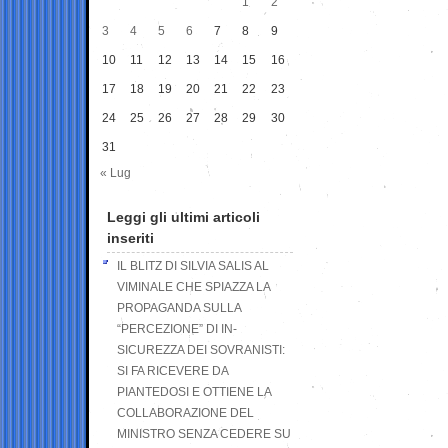
1
2
3
4
5
6
7
8
9
10
11
12
13
14
15
16
17
18
19
20
21
22
23
24
25
26
27
28
29
30
31
« Lug
Leggi gli ultimi articoli
inseriti
IL BLITZ DI SILVIA SALIS AL
VIMINALE CHE SPIAZZA LA
PROPAGANDA SULLA
“PERCEZIONE” DI IN-
SICUREZZA DEI SOVRANISTI:
SI FA RICEVERE DA
PIANTEDOSI E OTTIENE LA
COLLABORAZIONE DEL
MINISTRO SENZA CEDERE SU