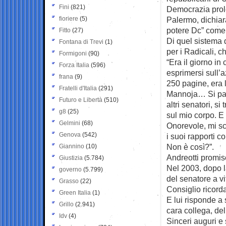
Fini
(821)
Democrazia prole
fioriere
(5)
Palermo, dichiara
potere Dc” come 
Fitto
(27)
Di quel sistema d
Fontana di Trevi
(1)
per i Radicali, 
Formigoni
(90)
“Era il giorno in
Forza Italia
(596)
esprimersi sull’a
frana
(9)
250 pagine, era l
Fratelli d'Italia
(291)
Mannoja… Si par
Futuro e Libertà
(510)
altri senatori, si
g8
(25)
sul mio corpo. E 
Gelmini
(68)
Onorevole, mi sc
Genova
(542)
i suoi rapporti 
Non è così?”.
Giannino
(10)
Andreotti promis
Giustizia
(5.784)
Nel 2003, dopo la
governo
(5.799)
del senatore a vi
Grasso
(22)
Consiglio ricord
Green Italia
(1)
E lui risponde a
Grillo
(2.941)
cara collega, del
Idv
(4)
Sinceri auguri e s